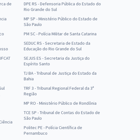
arca de
DPE RS - Defensoria Pública do Estado do
Rio Grande do Sul
ncia
MP SP - Ministério Público do Estado de
São Paulo
uco
PM SC - Polícia Militar de Santa Catarina
SEDUC RS - Secretaria de Estado da
osso
Educação do Rio Grande do Sul
 UFCAT
SEJUS ES - Secretaria da Justiça do
Espírito Santo
TJ BA - Tribunal de Justiça do Estado da
Bahia
Sul
TRF 3 - Tribunal Regional Federal da 3ª
Região
MP RO - Ministério Público de Rondônia
o
TCE SP - Tribunal de Contas do Estado de
São Paulo
Ciência
Politec PE - Polícia Científica de
Pernambuco