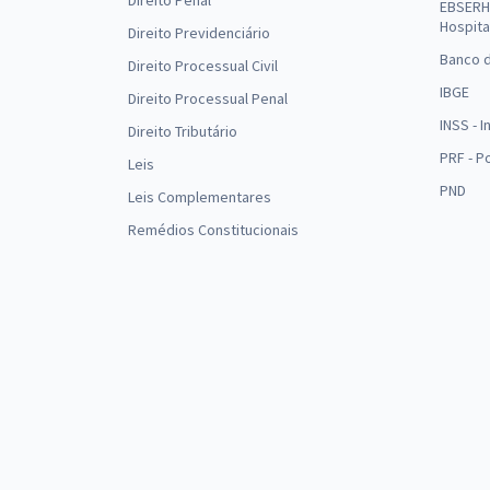
Direito Penal
EBSERH 
Hospita
Direito Previdenciário
Banco d
Direito Processual Civil
IBGE
Direito Processual Penal
INSS - 
Direito Tributário
PRF - P
Leis
PND
Leis Complementares
Remédios Constitucionais