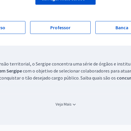
rso
Professor
Banca
são territorial, o Sergipe concentra uma série de órgãos e institu
em Sergipe
com o objetivo de selecionar colaboradores para atuar 
onquistar o tão desejado cargo público. Saiba quais são os
concur
em Sergipe, é importante saber quais são os assuntos abordados na
Veja Mais
ratórios específicos para os concursos em Sergipe. Os módulos sã
s para compartilhar com os concurseiros.
 Sergipe