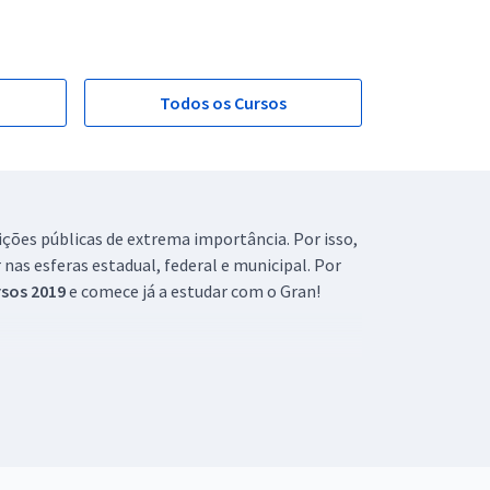
Todos os Cursos
ições públicas de extrema importância. Por isso,
nas esferas estadual, federal e municipal. Por
sos 2019
e comece já a estudar com o Gran!
s provas e garantir um estudo de qualidade.
o elaborados por profissionais experientes na