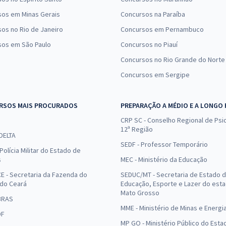
sos em Minas Gerais
Concursos na Paraíba
os no Rio de Janeiro
Concursos em Pernambuco
sos em São Paulo
Concursos no Piauí
Concursos no Rio Grande do Norte
Concursos em Sergipe
RSOS MAIS PROCURADOS
PREPARAÇÃO A MÉDIO E A LONGO
CRP SC - Conselho Regional de Psic
12ª Região
 DELTA
SEDF - Professor Temporário
Polícia Militar do Estado de
s
MEC - Ministério da Educação
E - Secretaria da Fazenda do
SEDUC/MT - Secretaria de Estado 
 do Ceará
Educação, Esporte e Lazer do est
Mato Grosso
BRAS
MME - Ministério de Minas e Energi
DF
MP GO - Ministério Público do Esta