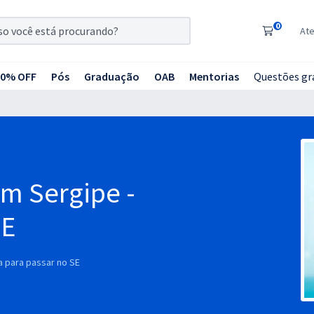
0
At
20% OFF
Pós
Graduação
OAB
Mentorias
Questões gr
m Sergipe -
SE
a para passar no SE