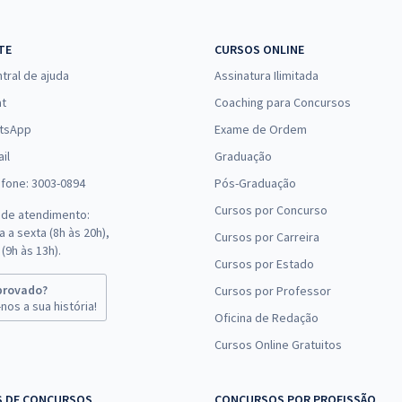
nfiança é essencial para obter bons resultados, por isso não deix
apa, o Gran disponibiliza uma série de materiais de apoio exclusiv
TE
CURSOS ONLINE
as provas de cada concurso Sergipe.
tral de ajuda
Assinatura Ilimitada
as anteriores
at
Coaching para Concursos
s para o concurso público é realizar simulados para testar o seu 
tsApp
Exame de Ordem
liza diversas
questões de concursos
revisadas por especialistas
il
Graduação
plicadas nos concursos em Sergipe.
efone: 3003-0894
Pós-Graduação
es
Cursos por Concurso
 de atendimento:
pe? Não perca tempo e faça já a sua inscrição! Além disso, confi
 a sexta (8h às 20h),
Cursos por Carreira
liando, aproveite a chance de conquistar o tão desejado cargo púb
(9h às 13h).
Cursos por Estado
provado?
Cursos por Professor
nos a sua história!
Oficina de Redação
Cursos Online Gratuitos
S DE CONCURSOS
CONCURSOS POR PROFISSÃO