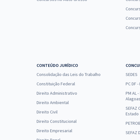
Concur
Concurs
Concur
CONTEÚDO JURÍDICO
CONCU
Consolidação das Leis do Trabalho
SEDES
Constituição Federal
PC DF -
Direito Administrativo
PM AL - 
Alagoa
Direito Ambiental
SEFAZ C
Direito Civil
Estado
Direito Constitucional
PETRO
Direito Empresarial
SEFAZ 