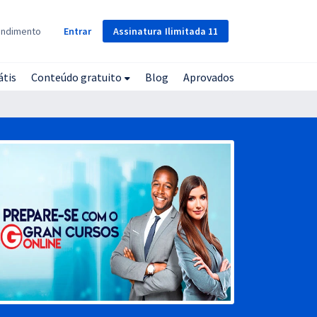
Assinatura
Ilimitada
11
endimento
Entrar
átis
Conteúdo gratuito
Blog
Aprovados