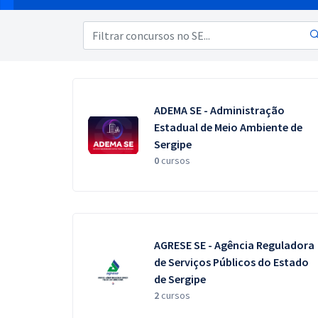
Pós
Graduação
OAB
Mentorias
ADEMA SE - Administração
Estadual de Meio Ambiente de
Sergipe
Questões grátis
0
cursos
Conteúdo gratuito
Blog
Aprovados
AGRESE SE - Agência Reguladora
de Serviços Públicos do Estado
Atendimento
de Sergipe
2
cursos