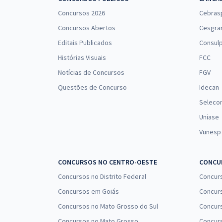
Concursos 2026
Cebras
Concursos Abertos
Cesgra
Editais Publicados
Consulp
Histórias Visuais
FCC
Notícias de Concursos
FGV
Questões de Concurso
Idecan
Seleco
Uniase
Vunesp
CONCURSOS NO CENTRO-OESTE
CONCUR
Concursos no Distrito Federal
Concur
Concursos em Goiás
Concurs
Concursos no Mato Grosso do Sul
Concurs
Concursos no Mato Grosso
Concurs