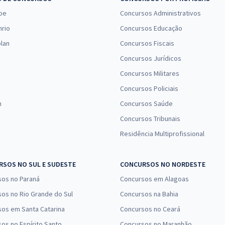
pe
Concursos Administrativos
nrio
Concursos Educação
lan
Concursos Fiscais
Concursos Jurídicos
Concursos Militares
Concursos Policiais
n
Concursos Saúde
Concursos Tribunais
Residência Multiprofissional
SOS NO SUL E SUDESTE
CONCURSOS NO NORDESTE
sos no Paraná
Concursos em Alagoas
os no Rio Grande do Sul
Concursos na Bahia
os em Santa Catarina
Concursos no Ceará
os no Espírito Santo
Concursos no Maranhão