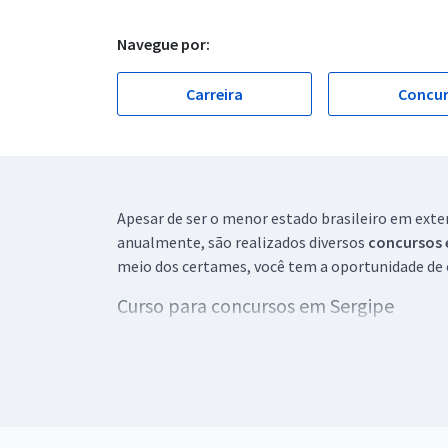
Navegue por:
Carreira
Concu
Apesar de ser o menor estado brasileiro em exten
anualmente, são realizados diversos
concursos 
meio dos certames, você tem a oportunidade de c
Curso para concursos em Sergipe
Se você deseja realizar algum concurso público 
Pensando nisso, o Gran desenvolveu cursos prepa
área que possuem diversas dicas e conhecimento
Materiais exclusivos para concursos em