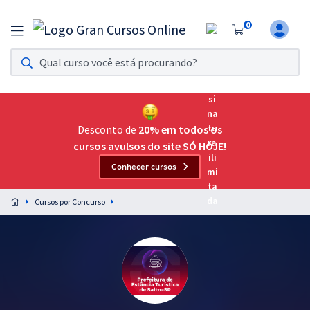
0
Assinatura Ilimitada 11
Acesso a todos os cursos. Teste grátis por 7 dias!
Assinatura OAB Até Passar
Acesso ilimitado a toda preparação para o Exame da
Desconto de
20% em todos os
Ordem, até você passar!
cursos avulsos do site SÓ HOJE!
Conhecer cursos
Residências Multiprofissionais
Preparação completa e intensiva para as principais
Cursos por Concurso
residências em saúde do Brasil
Concursos
Assinatura Ilimitada
Cursos 20% OFF