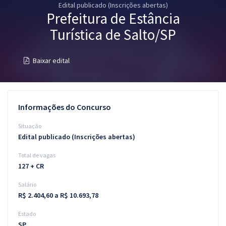
Edital publicado (Inscrições abertas)
Pós
Prefeitura de Estância
Graduação
Turística de Salto/SP
OAB
Baixar edital
Mentorias
Questões grátis
Informações do Concurso
Conteúdo gratuito
Situação
Edital publicado (Inscrições abertas)
Blog
Total de vagas
Aprovados
127 + CR
Salário
Atendimento
R$ 2.404,60 a R$ 10.693,78
Estado
SP