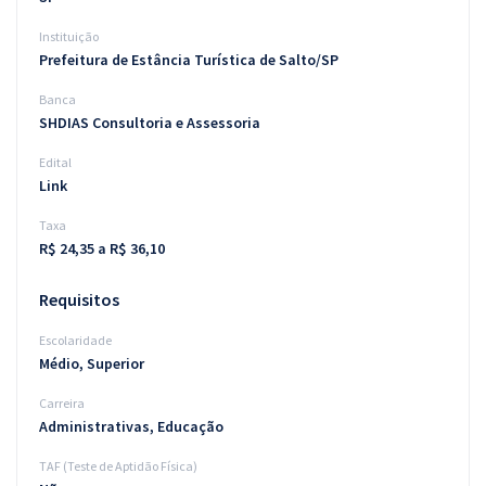
Instituição
Prefeitura de Estância Turística de Salto/SP
Banca
SHDIAS Consultoria e Assessoria
Edital
Link
Taxa
R$ 24,35 a R$ 36,10
Requisitos
Escolaridade
Médio, Superior
Carreira
Administrativas, Educação
TAF (Teste de Aptidão Física)