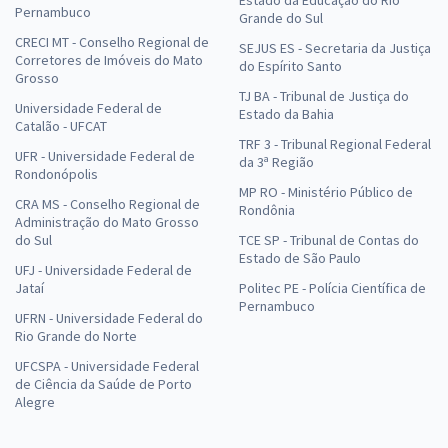
Estado da Educação do Rio
Pernambuco
Grande do Sul
CRECI MT - Conselho Regional de
SEJUS ES - Secretaria da Justiça
Corretores de Imóveis do Mato
do Espírito Santo
Grosso
TJ BA - Tribunal de Justiça do
Universidade Federal de
Estado da Bahia
Catalão - UFCAT
TRF 3 - Tribunal Regional Federal
UFR - Universidade Federal de
da 3ª Região
Rondonópolis
MP RO - Ministério Público de
CRA MS - Conselho Regional de
Rondônia
Administração do Mato Grosso
do Sul
TCE SP - Tribunal de Contas do
Estado de São Paulo
UFJ - Universidade Federal de
Jataí
Politec PE - Polícia Científica de
Pernambuco
UFRN - Universidade Federal do
Rio Grande do Norte
UFCSPA - Universidade Federal
de Ciência da Saúde de Porto
Alegre