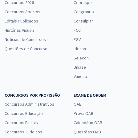
Concursos 2026
Cebraspe
Concursos Abertos
Cesgranrio
Editais Publicados
Consulplan
Histórias Visuais
FCC
Notícias de Concursos
FGV
Questões de Concurso
Idecan
Selecon
Uniase
Vunesp
CONCURSOS POR PROFISSÃO
EXAME DE ORDEM
Concursos Administrativos
OAB
Concursos Educação
Prova OAB
Concursos Fiscais
Calendário OAB
Concursos Jurídicos
Questões OAB