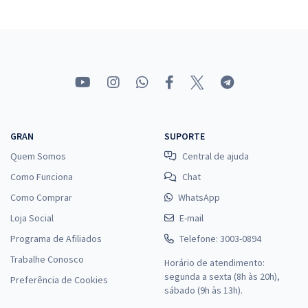
CNMP - Conselho Nacional do Ministério Público - Conhecimentos
Específicos para Analista do CNMP - Área: Apoio Técnico
Especializado - Especialidade: Estatística
R$ 231,92
à vista
19,33
R$
ou 12x de
Economize R$ 57,98 (-20%)
GRAN
SUPORTE
Comprar
Quem Somos
Central de ajuda
Como Funciona
Chat
Como Comprar
WhatsApp
Loja Social
E-mail
Programa de Afiliados
Telefone: 3003-0894
Trabalhe Conosco
Horário de atendimento:
segunda a sexta (8h às 20h),
Preferência de Cookies
sábado (9h às 13h).