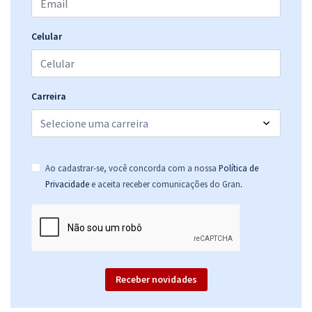
CNMP - Conselho Nacional do Ministério Público - Conhecimentos
Celular
Básicos para Todos os Cargos
R$ 311,92
à vista
25,99
R$
ou 12x de
Carreira
Economize R$ 77,98 (-20%)
Comprar
Ao cadastrar-se, você concorda com a nossa
Política de
.
Privacidade
e aceita receber comunicações do Gran
CNMP - Conselho Nacional do Ministério Público - Analista do CNMP -
Área: Apoio Técnico Especializado - Especialidade: Estatística
R$ 367,92
à vista
30,66
R$
ou 12x de
Economize R$ 91,98 (-20%)
Receber novidades
Comprar