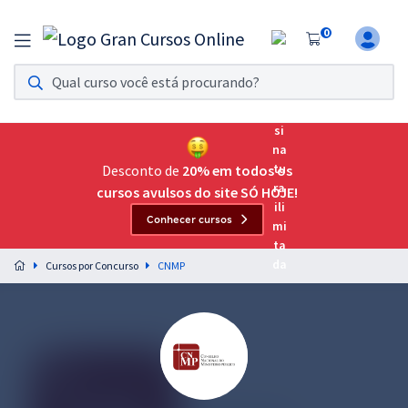
0
Assinatura Ilimitada 11
Acesso a todos os cursos. Teste grátis por 7 dias!
Assinatura OAB Até Passar
Acesso ilimitado a toda preparação para o Exame da
Desconto de
20% em todos os
Ordem, até você passar!
cursos avulsos do site SÓ HOJE!
Conhecer cursos
Residências Multiprofissionais
Preparação completa e intensiva para as principais
Cursos por Concurso
CNMP
residências em saúde do Brasil
Concursos
Assinatura Ilimitada
Cursos 20% OFF