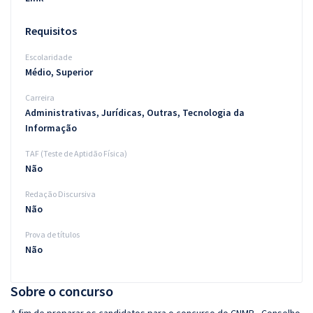
Requisitos
Escolaridade
Médio, Superior
Carreira
Administrativas, Jurídicas, Outras, Tecnologia da
Informação
TAF (Teste de Aptidão Física)
Não
Redação Discursiva
Não
Prova de títulos
Não
Sobre o concurso