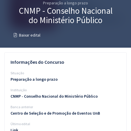
Preparação a longo prazo
Pós
CNMP - Conselho Nacional
Graduação
do Ministério Público
OAB
Baixar edital
Mentorias
Questões grátis
Informações do Concurso
Conteúdo gratuito
Situação
Preparação a longo prazo
Blog
Instituição
Aprovados
CNMP - Conselho Nacional do Ministério Público
Banca anterior
Atendimento
Centro de Seleção e de Promoção de Eventos UnB
Último edital
Link