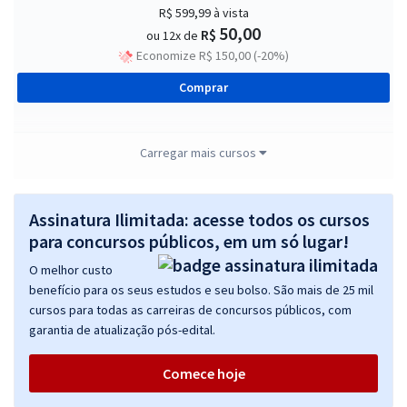
R$ 599,99
à vista
50,00
R$
ou 12x de
Economize R$ 150,00 (-20%)
Comprar
Carregar mais cursos
CNMP - Conselho Nacional do Ministério Público - Analista do CNMP -
Conhecimentos Específicos para a Área: Apoio Técnico
Especializado - Especialidade: Contabilidade (Pré-edital)
Assinatura Ilimitada: acesse todos os cursos
para concursos públicos, em um só lugar!
R$ 239,99
à vista
20,00
R$
ou 12x de
O melhor custo
Economize R$ 60,00 (-20%)
benefício para os seus estudos e seu bolso. São mais de 25 mil
cursos para todas as carreiras de concursos públicos, com
Comprar
garantia de atualização pós-edital.
Comece hoje
CNMP - Conselho Nacional do Ministério Público - Cargo 10: Técnico