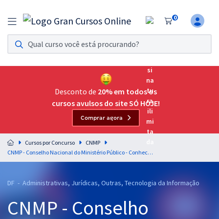
0
Assinatura Ilimitada 11
Acesso a todos os cursos. Teste grátis por 7 dias!
Assinatura OAB Até Passar
Acesso ilimitado a toda preparação para o Exame da
Desconto de
20% em todos os
Ordem, até você passar!
cursos avulsos do site SÓ HOJE!
Comprar agora
Residências Multiprofissionais
Preparação completa e intensiva para as principais
Cursos por Concurso
CNMP
residências em saúde do Brasil
CNMP - Conselho Nacional do Ministério Público - Conhecimentos Básicos para Todos os Cargos
Concursos
DF - Administrativas, Jurídicas, Outras, Tecnologia da Informação
Assinatura Ilimitada
CNMP - Conselho
Cursos 20% OFF