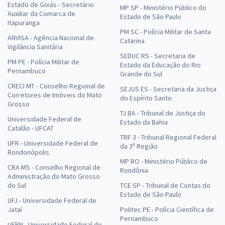
Estado de Goiás - Secretário
MP SP - Ministério Público do
Auxiliar da Comarca de
Estado de São Paulo
Itapuranga
PM SC - Polícia Militar de Santa
ANVISA - Agência Nacional de
Catarina
Vigilância Sanitária
SEDUC RS - Secretaria de
PM PE - Polícia Militar de
Estado da Educação do Rio
Pernambuco
Grande do Sul
CRECI MT - Conselho Regional de
SEJUS ES - Secretaria da Justiça
Corretores de Imóveis do Mato
do Espírito Santo
Grosso
TJ BA - Tribunal de Justiça do
Universidade Federal de
Estado da Bahia
Catalão - UFCAT
TRF 3 - Tribunal Regional Federal
UFR - Universidade Federal de
da 3ª Região
Rondonópolis
MP RO - Ministério Público de
CRA MS - Conselho Regional de
Rondônia
Administração do Mato Grosso
do Sul
TCE SP - Tribunal de Contas do
Estado de São Paulo
UFJ - Universidade Federal de
Jataí
Politec PE - Polícia Científica de
Pernambuco
UFRN - Universidade Federal do