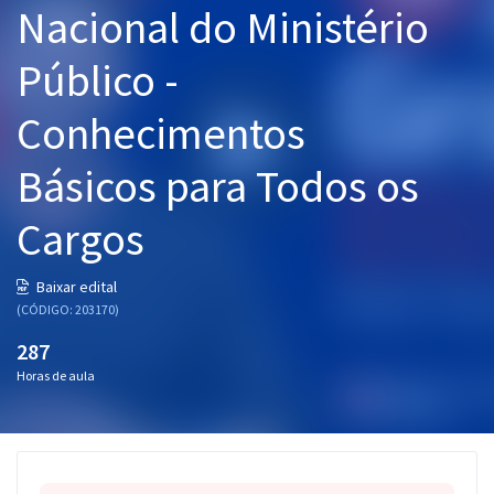
Nacional do Ministério
Pós
Público -
Graduação
Conhecimentos
OAB
Básicos para Todos os
Mentorias
Cargos
Questões grátis
Conteúdo gratuito
Baixar edital
(CÓDIGO: 203170)
Blog
287
Aprovados
Horas de aula
Atendimento