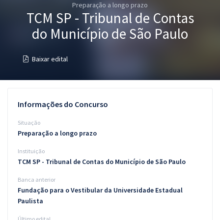
Preparação a longo prazo
Pós
TCM SP - Tribunal de Contas
Graduação
do Município de São Paulo
OAB
Baixar edital
Mentorias
Questões grátis
Informações do Concurso
Conteúdo gratuito
Situação
Preparação a longo prazo
Blog
Instituição
Aprovados
TCM SP - Tribunal de Contas do Município de São Paulo
Banca anterior
Atendimento
Fundação para o Vestibular da Universidade Estadual
Paulista
Último edital