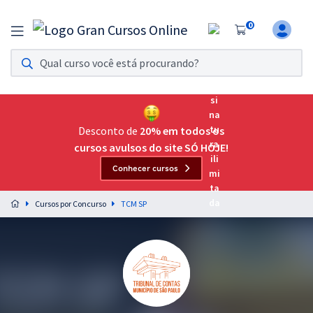
0
Assinatura Ilimitada 11
Acesso a todos os cursos. Teste grátis por 7 dias!
Assinatura OAB Até Passar
Acesso ilimitado a toda preparação para o Exame da
Desconto de
20% em todos os
Ordem, até você passar!
cursos avulsos do site SÓ HOJE!
Conhecer cursos
Residências Multiprofissionais
Preparação completa e intensiva para as principais
Cursos por Concurso
TCM SP
residências em saúde do Brasil
Concursos
Assinatura Ilimitada
Cursos 20% OFF