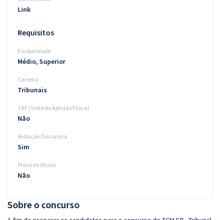
Link
Requisitos
Escolaridade
Médio, Superior
Carreira
Tribunais
TAF (Teste de Aptidão Física)
Não
Redação Discursiva
Sim
Prova de títulos
Não
Sobre o concurso