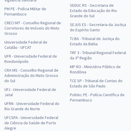
Vigilância Sanitária
SEDUC RS - Secretaria de
PM PE - Polícia Militar de
Estado da Educação do Rio
Pernambuco
Grande do Sul
CRECI MT - Conselho Regional de
SEJUS ES - Secretaria da Justiça
Corretores de Imóveis do Mato
do Espírito Santo
Grosso
TJ BA - Tribunal de Justiça do
Universidade Federal de
Estado da Bahia
Catalão - UFCAT
TRF 3 - Tribunal Regional Federal
UFR - Universidade Federal de
da 3ª Região
Rondonópolis
MP RO - Ministério Público de
CRA MS - Conselho Regional de
Rondônia
Administração do Mato Grosso
do Sul
TCE SP - Tribunal de Contas do
Estado de São Paulo
UFJ - Universidade Federal de
Jataí
Politec PE - Polícia Científica de
Pernambuco
UFRN - Universidade Federal do
Rio Grande do Norte
UFCSPA - Universidade Federal
de Ciência da Saúde de Porto
Alegre