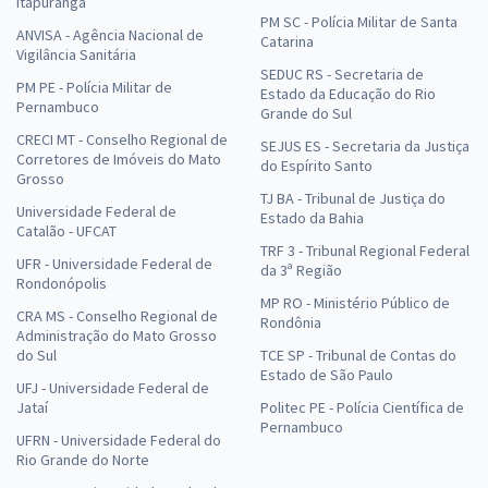
Itapuranga
PM SC - Polícia Militar de Santa
ANVISA - Agência Nacional de
Catarina
Vigilância Sanitária
SEDUC RS - Secretaria de
PM PE - Polícia Militar de
Estado da Educação do Rio
Pernambuco
Grande do Sul
CRECI MT - Conselho Regional de
SEJUS ES - Secretaria da Justiça
Corretores de Imóveis do Mato
do Espírito Santo
Grosso
TJ BA - Tribunal de Justiça do
Universidade Federal de
Estado da Bahia
Catalão - UFCAT
TRF 3 - Tribunal Regional Federal
UFR - Universidade Federal de
da 3ª Região
Rondonópolis
MP RO - Ministério Público de
CRA MS - Conselho Regional de
Rondônia
Administração do Mato Grosso
do Sul
TCE SP - Tribunal de Contas do
Estado de São Paulo
UFJ - Universidade Federal de
Jataí
Politec PE - Polícia Científica de
Pernambuco
UFRN - Universidade Federal do
Rio Grande do Norte