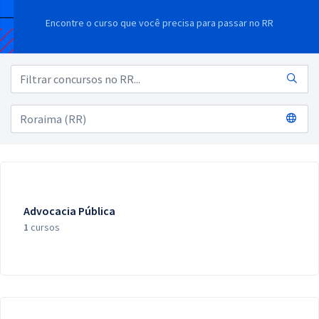
Pós
Encontre o curso que você precisa para passar no RR
Graduação
OAB
Mentorias
Questões grátis
Conteúdo gratuito
Blog
Advocacia Pública
1
cursos
Aprovados
Atendimento