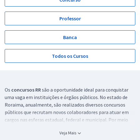
Professor
Banca
Todos os Cursos
Os
concursos RR
são a oportunidade ideal para conquistar
uma vaga em instituições e órgãos públicos. No estado de
Roraima, anualmente, são realizados diversos concursos
públicos que recrutam novos colaboradores para atuar em
cargos nas esferas estadual, federal e municipal. Por meio
dos certames, você pode ter a chance de ingressar na
Veja Mais
desejada carreira pública e consolidar a sua vida profissional!