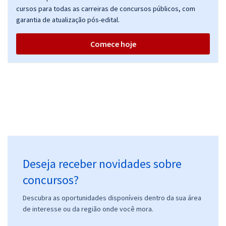
cursos para todas as carreiras de concursos públicos, com
Comprar
garantia de atualização pós-edital.
Comece hoje
TJ ES - Tribunal de Justiça do Estado do Espírito Santo - Cargo 14 -
Analista Judiciário - Apoio Especializado - Especialidade: Estatística
R$ 415,84
à vista
34,65
R$
ou 12x de
Economize R$ 103,96 (-20%)
Comprar
Deseja receber novidades sobre
TJ ES - Tribunal de Justiça do Estado do Espírito Santo -
concursos?
Conhecimentos Específicos - Cargo 14 - Analista Judiciário - Apoio
Especializado - Especialidade: Estatística
Descubra as oportunidades disponíveis dentro da sua área
de interesse ou da região onde você mora.
R$ 207,84
à vista
17,32
R$
ou 12x de