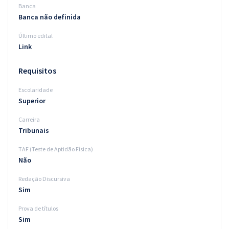
Banca
Banca não definida
Último edital
Link
Requisitos
Escolaridade
Superior
Carreira
Tribunais
TAF (Teste de Aptidão Física)
Não
Redação Discursiva
Sim
Prova de títulos
Sim