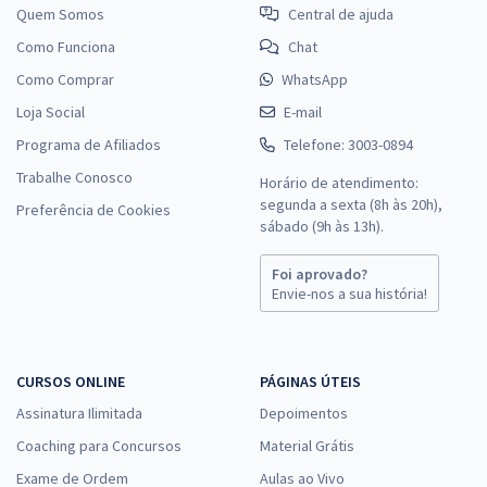
Quem Somos
Central de ajuda
Como Funciona
Chat
Como Comprar
WhatsApp
Loja Social
E-mail
Programa de Afiliados
Telefone: 3003-0894
Trabalhe Conosco
Horário de atendimento:
segunda a sexta (8h às 20h),
Preferência de Cookies
sábado (9h às 13h).
Foi aprovado?
Envie-nos a sua história!
CURSOS ONLINE
PÁGINAS ÚTEIS
Assinatura Ilimitada
Depoimentos
Coaching para Concursos
Material Grátis
Exame de Ordem
Aulas ao Vivo