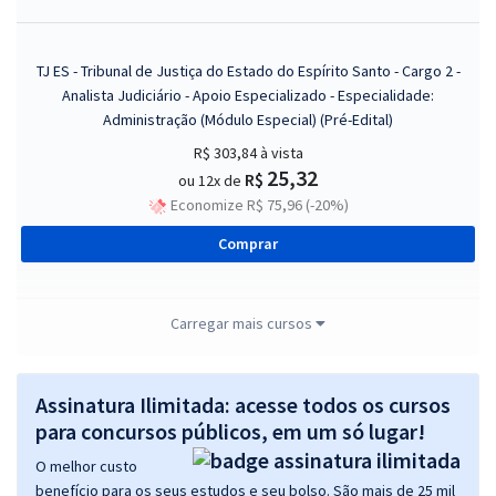
TJ ES - Tribunal de Justiça do Estado do Espírito Santo - Cargo 2 -
Analista Judiciário - Apoio Especializado - Especialidade:
Administração (Módulo Especial) (Pré-Edital)
R$ 303,84
à vista
25,32
R$
ou 12x de
Economize R$ 75,96 (-20%)
Comprar
Carregar mais cursos
TJ ES - Tribunal de Justiça do Estado do Espírito Santo - Cargo 6 -
Analista Judiciário - Apoio Especializado - Especialidade:
Comunicação Social (Módulo Especial) (Pré-Edital)
Assinatura Ilimitada: acesse todos os cursos
para concursos públicos, em um só lugar!
R$ 311,84
à vista
25,99
R$
ou 12x de
O melhor custo
Economize R$ 77,96 (-20%)
benefício para os seus estudos e seu bolso. São mais de 25 mil