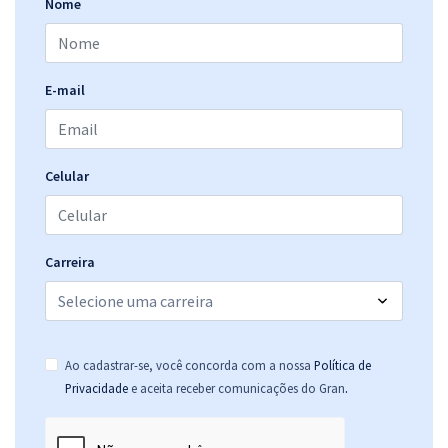
Nome
Economize R$ 51,96 (-20%)
Comprar
E-mail
TJ ES - Tribunal de Justiça do Estado do Espírito Santo -
Conhecimentos Gerais para todos os Cargos de Analista
Celular
R$ 295,84
à vista
24,65
R$
ou 12x de
Economize R$ 73,96 (-20%)
Carreira
Comprar
Ao cadastrar-se, você concorda com a nossa
Política de
TJ ES - Tribunal de Justiça do Estado do Espírito Santo - Analista
.
Privacidade
e aceita receber comunicações do Gran
Judiciário – Apoio Especializado – Especialidade – Direito (Pré-
Edital)
R$ 479,04
à vista