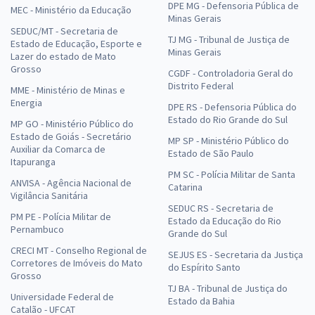
DPE MG - Defensoria Pública de
MEC - Ministério da Educação
Minas Gerais
SEDUC/MT - Secretaria de
TJ MG - Tribunal de Justiça de
Estado de Educação, Esporte e
Minas Gerais
Lazer do estado de Mato
Grosso
CGDF - Controladoria Geral do
Distrito Federal
MME - Ministério de Minas e
Energia
DPE RS - Defensoria Pública do
Estado do Rio Grande do Sul
MP GO - Ministério Público do
Estado de Goiás - Secretário
MP SP - Ministério Público do
Auxiliar da Comarca de
Estado de São Paulo
Itapuranga
PM SC - Polícia Militar de Santa
ANVISA - Agência Nacional de
Catarina
Vigilância Sanitária
SEDUC RS - Secretaria de
PM PE - Polícia Militar de
Estado da Educação do Rio
Pernambuco
Grande do Sul
CRECI MT - Conselho Regional de
SEJUS ES - Secretaria da Justiça
Corretores de Imóveis do Mato
do Espírito Santo
Grosso
TJ BA - Tribunal de Justiça do
Universidade Federal de
Estado da Bahia
Catalão - UFCAT