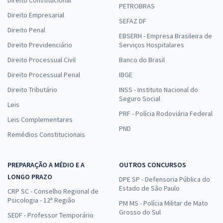
Direito Constitucional
PETROBRAS
Direito Empresarial
SEFAZ DF
Direito Penal
EBSERH - Empresa Brasileira de
Direito Previdenciário
Serviços Hospitalares
Direito Processual Civil
Banco do Brasil
Direito Processual Penal
IBGE
Direito Tributário
INSS - Instituto Nacional do
Seguro Social
Leis
PRF - Polícia Rodoviária Federal
Leis Complementares
PND
Remédios Constitucionais
PREPARAÇÃO A MÉDIO E A
OUTROS CONCURSOS
LONGO PRAZO
DPE SP - Defensoria Pública do
Estado de São Paulo
CRP SC - Conselho Regional de
Psicologia - 12ª Região
PM MS - Polícia Militar de Mato
Grosso do Sul
SEDF - Professor Temporário