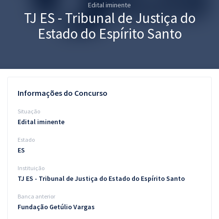
Edital iminente
Pós
TJ ES - Tribunal de Justiça do
Graduação
Estado do Espírito Santo
OAB
Mentorias
Informações do Concurso
Questões grátis
Situação
Conteúdo gratuito
Edital iminente
Estado
Blog
ES
Aprovados
Instituição
TJ ES - Tribunal de Justiça do Estado do Espírito Santo
Atendimento
Banca anterior
Fundação Getúlio Vargas