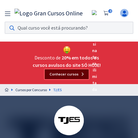
0
Assinatura Ilimitada 11
Acesso a todos os cursos. Teste grátis por 7 dias!
Assinatura OAB Até Passar
Acesso ilimitado a toda preparação para o Exame da
Desconto de
20% em todos os
Ordem, até você passar!
cursos avulsos do site SÓ HOJE!
Conhecer cursos
Residências Multiprofissionais
Preparação completa e intensiva para as principais
Cursos por Concurso
TJ/ES
residências em saúde do Brasil
Concursos
Assinatura Ilimitada
Cursos 20% OFF