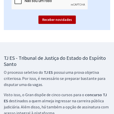
39,92
R$
ou 12x de
Economize R$ 119,76 (-20%)
Receber novidades
Comprar
TJ ES - Tribunal de Justiça do Estado do Espírito Santo - Analista
Judiciário - Área: Judiciária - Especialidade: Oficial de Justiça
Avaliador (Pré-Edital)
TJ ES - Tribunal de Justiça do Estado do Espírito
R$ 479,04
à vista
Santo
39,92
R$
ou 12x de
O processo seletivo do
TJ ES
possui uma prova objetiva
Economize R$ 119,76 (-20%)
criteriosa. Por isso, é necessário se preparar bastante para
Comprar
disputar uma da vagas.
Visto isso, o Gran dispõe de cinco cursos para o
concurso TJ
ES
destinados a quem almeja ingressar na carreira pública
judiciária. Além disso, há também a opção de assinatura com
acesso integral à plataforma.