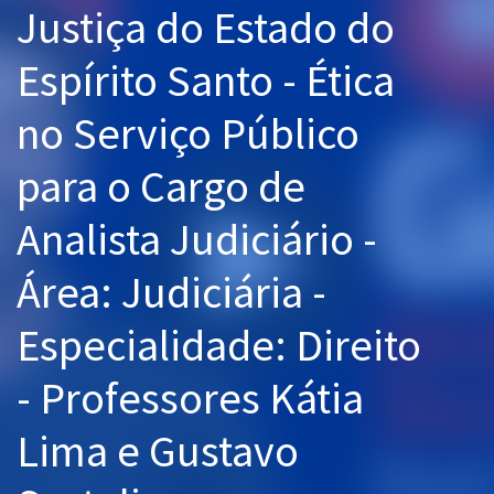
Justiça do Estado do
Pós
Espírito Santo - Ética
Graduação
no Serviço Público
OAB
para o Cargo de
Mentorias
Analista Judiciário -
Questões grátis
Conteúdo gratuito
Área: Judiciária -
Blog
Especialidade: Direito
Aprovados
- Professores Kátia
Atendimento
Lima e Gustavo