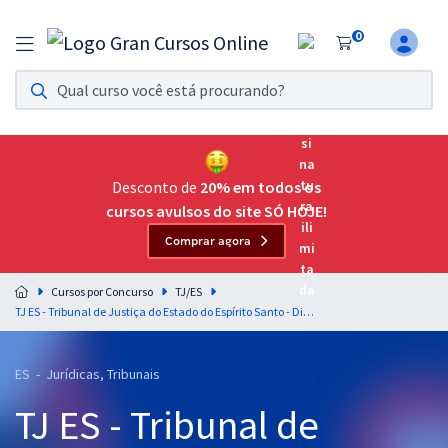
0
Assinatura Ilimitada 11
Acesso a todos os cursos. Teste grátis por 7 dias!
Assinatura OAB Até Passar
Acesso ilimitado a toda preparação para o Exame da
Desconto de
20% em todos os
Ordem, até você passar!
cursos avulsos do site SÓ HOJE!
Comprar agora
Residências Multiprofissionais
Preparação completa e intensiva para as principais
Cursos por Concurso
TJ/ES
residências em saúde do Brasil
TJ ES - Tribunal de Justiça do Estado do Espírito Santo - Direito Constitucional para o Cargo de Analista Judiciário - Área: Judiciária - Especialidade: Direito - Professor Luciano Dutra
Concursos
ES - Jurídicas, Tribunais
Assinatura Ilimitada
TJ ES - Tribunal de
Cursos 20% OFF