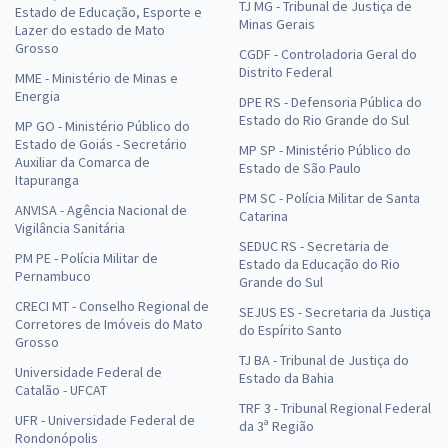
TJ MG - Tribunal de Justiça de
Estado de Educação, Esporte e
Minas Gerais
Lazer do estado de Mato
Grosso
CGDF - Controladoria Geral do
Distrito Federal
MME - Ministério de Minas e
Energia
DPE RS - Defensoria Pública do
Estado do Rio Grande do Sul
MP GO - Ministério Público do
Estado de Goiás - Secretário
MP SP - Ministério Público do
Auxiliar da Comarca de
Estado de São Paulo
Itapuranga
PM SC - Polícia Militar de Santa
ANVISA - Agência Nacional de
Catarina
Vigilância Sanitária
SEDUC RS - Secretaria de
PM PE - Polícia Militar de
Estado da Educação do Rio
Pernambuco
Grande do Sul
CRECI MT - Conselho Regional de
SEJUS ES - Secretaria da Justiça
Corretores de Imóveis do Mato
do Espírito Santo
Grosso
TJ BA - Tribunal de Justiça do
Universidade Federal de
Estado da Bahia
Catalão - UFCAT
TRF 3 - Tribunal Regional Federal
UFR - Universidade Federal de
da 3ª Região
Rondonópolis