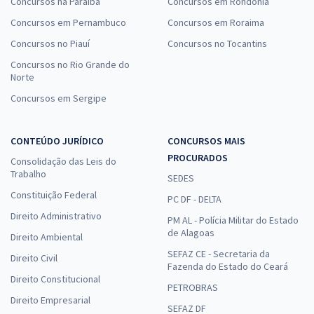
Concursos na Paraíba
Concursos em Rondônia
Concursos em Pernambuco
Concursos em Roraima
Concursos no Piauí
Concursos no Tocantins
Concursos no Rio Grande do
Norte
Concursos em Sergipe
CONTEÚDO JURÍDICO
CONCURSOS MAIS
PROCURADOS
Consolidação das Leis do
Trabalho
SEDES
Constituição Federal
PC DF - DELTA
Direito Administrativo
PM AL - Polícia Militar do Estado
de Alagoas
Direito Ambiental
SEFAZ CE - Secretaria da
Direito Civil
Fazenda do Estado do Ceará
Direito Constitucional
PETROBRAS
Direito Empresarial
SEFAZ DF