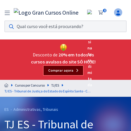
0
Assinatura Ilimitada 11
Acesso a todos os cursos. Teste grátis por 7 dias!
Assinatura OAB Até Passar
Acesso ilimitado a toda preparação para o Exame da
Desconto de
20% em todos os
Ordem, até você passar!
cursos avulsos do site SÓ HOJE!
Comprar agora
Residências Multiprofissionais
Preparação completa e intensiva para as principais
Cursos por Concurso
TJ/ES
residências em saúde do Brasil
TJ ES - Tribunal de Justiça do Estado do Espírito Santo - Cargo 1 - Analista Judiciário - Área Administrativa (Módulo Especial) (Pré-Edital)
Concursos
ES - Administrativas, Tribunais
Assinatura Ilimitada
TJ ES - Tribunal de
Cursos 20% OFF