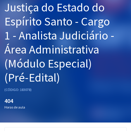
Justiça do Estado do
Pós
Espírito Santo - Cargo
Graduação
1 - Analista Judiciário -
OAB
Área Administrativa
Mentorias
(Módulo Especial)
Questões grátis
Conteúdo gratuito
(Pré-Edital)
Blog
(CÓDIGO: 183078)
Aprovados
404
Horas de aula
Atendimento