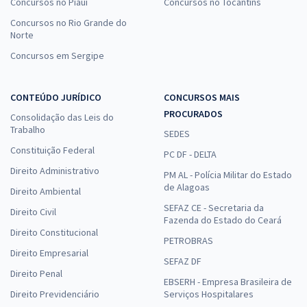
Concursos no Piauí
Concursos no Tocantins
Concursos no Rio Grande do
Norte
Concursos em Sergipe
CONTEÚDO JURÍDICO
CONCURSOS MAIS
PROCURADOS
Consolidação das Leis do
Trabalho
SEDES
Constituição Federal
PC DF - DELTA
Direito Administrativo
PM AL - Polícia Militar do Estado
de Alagoas
Direito Ambiental
SEFAZ CE - Secretaria da
Direito Civil
Fazenda do Estado do Ceará
Direito Constitucional
PETROBRAS
Direito Empresarial
SEFAZ DF
Direito Penal
EBSERH - Empresa Brasileira de
Direito Previdenciário
Serviços Hospitalares