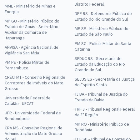
Distrito Federal
MME - Ministério de Minas e
Energia
DPE RS - Defensoria Pública do
Estado do Rio Grande do Sul
MP GO - Ministério Público do
Estado de Goiás - Secretário
MP SP - Ministério Público do
Auxiliar da Comarca de
Estado de São Paulo
Itapuranga
PM SC - Polícia Militar de Santa
ANVISA - Agência Nacional de
Catarina
Vigilância Sanitária
SEDUC RS - Secretaria de
PM PE - Polícia Militar de
Estado da Educação do Rio
Pernambuco
Grande do Sul
CRECI MT - Conselho Regional de
SEJUS ES - Secretaria da Justiça
Corretores de Imóveis do Mato
do Espírito Santo
Grosso
TJ BA - Tribunal de Justiça do
Universidade Federal de
Estado da Bahia
Catalão - UFCAT
TRF 3 - Tribunal Regional Federal
UFR - Universidade Federal de
da 3ª Região
Rondonópolis
MP RO - Ministério Público de
CRA MS - Conselho Regional de
Rondônia
Administração do Mato Grosso
do Sul
TCE SP - Tribunal de Contas do