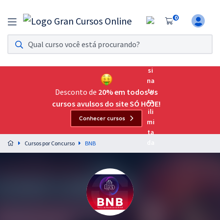
0
Assinatura Ilimitada 11
Acesso a todos os cursos. Teste grátis por 7 dias!
Assinatura OAB Até Passar
Acesso ilimitado a toda preparação para o Exame da
Desconto de
20% em todos os
Ordem, até você passar!
cursos avulsos do site SÓ HOJE!
Conhecer cursos
Residências Multiprofissionais
Preparação completa e intensiva para as principais
Cursos por Concurso
BNB
residências em saúde do Brasil
Concursos
Assinatura Ilimitada
Cursos 20% OFF