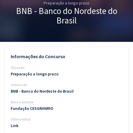
Preparação a longo prazo
Pós
BNB - Banco do Nordeste do
Graduação
Brasil
OAB
Mentorias
Informações do Concurso
Questões grátis
Situação
Conteúdo gratuito
Preparação a longo prazo
Instituição
Blog
BNB - Banco do Nordeste do Brasil
Aprovados
Banca anterior
Fundação CESGRANRIO
Atendimento
Último edital
Link