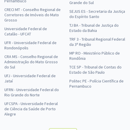
Pernambuco
Grande do Sul
CRECI MT - Conselho Regional de
SEJUS ES - Secretaria da Justiça
Corretores de Imóveis do Mato
do Espírito Santo
Grosso
TJ BA - Tribunal de Justiça do
Universidade Federal de
Estado da Bahia
Catalão - UFCAT
TRF 3 - Tribunal Regional Federal
UFR - Universidade Federal de
da 3ª Região
Rondonópolis
MP RO - Ministério Público de
CRA MS - Conselho Regional de
Rondônia
Administração do Mato Grosso
do Sul
TCE SP - Tribunal de Contas do
Estado de São Paulo
UFJ - Universidade Federal de
Jataí
Politec PE - Polícia Científica de
Pernambuco
UFRN - Universidade Federal do
Rio Grande do Norte
UFCSPA - Universidade Federal
de Ciência da Saúde de Porto
Alegre