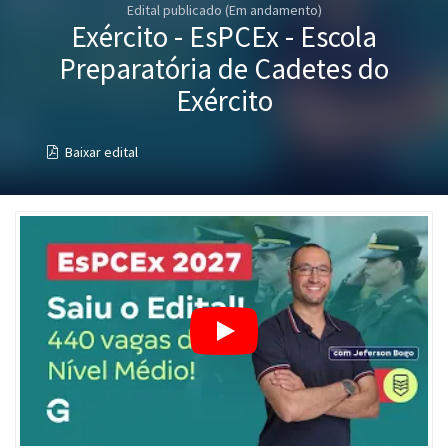
Edital publicado (Em andamento)
Pós
Exército - EsPCEx - Escola
Graduação
Preparatória de Cadetes do
Exército
OAB
Baixar edital
Mentorias
Questões grátis
Conteúdo gratuito
Blog
Aprovados
Atendimento