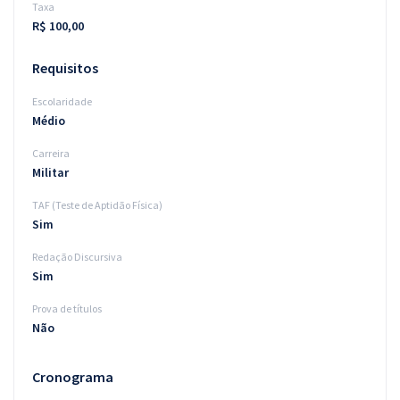
Taxa
R$ 100,00
Requisitos
Escolaridade
Médio
Carreira
Militar
TAF (Teste de Aptidão Física)
Sim
Redação Discursiva
Sim
Prova de títulos
Não
Cronograma