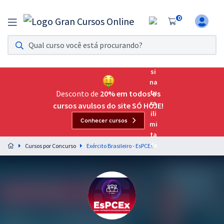
0
Assinatura Ilimitada 11
Acesso a todos os cursos. Teste grátis por 7 dias!
Assinatura OAB Até Passar
Acesso ilimitado a toda preparação para o Exame da
Desconto de
20% em todos os
Ordem, até você passar!
cursos avulsos do site SÓ HOJE!
Conhecer cursos
Residências Multiprofissionais
Preparação completa e intensiva para as principais
Cursos por Concurso
Exército Brasileiro - EsPCEx
residências em saúde do Brasil
Concursos
Assinatura Ilimitada
Cursos 20% OFF