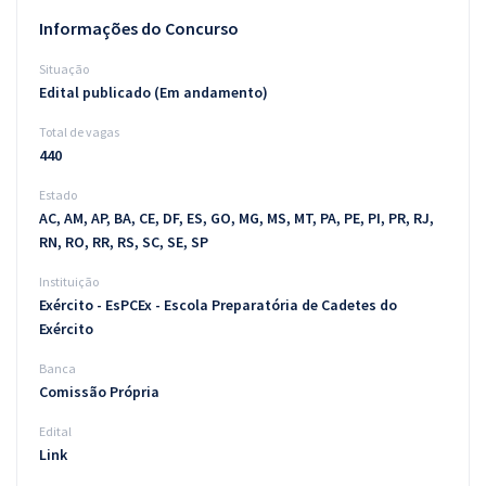
Informações do Concurso
Situação
Edital publicado (Em andamento)
Total de vagas
440
Estado
AC, AM, AP, BA, CE, DF, ES, GO, MG, MS, MT, PA, PE, PI, PR, RJ,
RN, RO, RR, RS, SC, SE, SP
Instituição
Exército - EsPCEx - Escola Preparatória de Cadetes do
Exército
Banca
Comissão Própria
Edital
Link