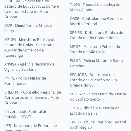
SEDUC/MT - Secretaria de
TJ MG - Tribunal de Justiça de
Estado de Educação, Esporte e
Minas Gerais
Lazer do estado de Mato
Grosso
CGDF - Controladoria Geral do
Distrito Federal
MME - Ministério de Minas e
Energia
DPE RS - Defensoria Pública do
Estado do Rio Grande do Sul
MP GO - Ministério Público do
Estado de Goiás - Secretário
MP SP - Ministério Público do
Auxiliar da Comarca de
Estado de São Paulo
Itapuranga
PM SC - Polícia Militar de Santa
ANVISA - Agência Nacional de
Catarina
Vigilância Sanitária
SEDUC RS - Secretaria de
PM PE - Polícia Militar de
Estado da Educação do Rio
Pernambuco
Grande do Sul
CRECI MT - Conselho Regional de
SEJUS ES - Secretaria da Justiça
Corretores de Imóveis do Mato
do Espírito Santo
Grosso
TJ BA - Tribunal de Justiça do
Universidade Federal de
Estado da Bahia
Catalão - UFCAT
TRF 3 - Tribunal Regional Federal
UFR - Universidade Federal de
da 3ª Região
Rondonópolis