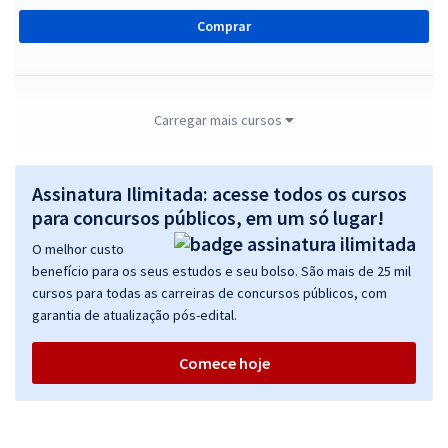
Comprar
TRF 5ª Região - Tribunal Regional Federal da 5ª Região -
Carregar mais cursos
Conhecimentos Gerais para Todos os Cargos
R$ 295,84
à vista
Assinatura Ilimitada: acesse todos os cursos
24,65
R$
ou 12x de
para concursos públicos, em um só lugar!
Economize R$ 73,96 (-20%)
O melhor custo
Comprar
benefício para os seus estudos e seu bolso. São mais de 25 mil
cursos para todas as carreiras de concursos públicos, com
garantia de atualização pós-edital.
TRF 5ª Região - Tribunal Regional Federal da 5ª Região - Analista
Comece hoje
Judiciário - Área - Administrativa
R$ 311,84
à vista
25,99
R$
ou 12x de
Economize R$ 77,96 (-20%)