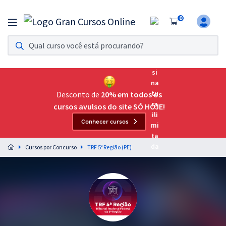
0
Assinatura Ilimitada 11
Acesso a todos os cursos. Teste grátis por 7 dias!
Assinatura OAB Até Passar
Acesso ilimitado a toda preparação para o Exame da
Desconto de
20% em todos os
Ordem, até você passar!
cursos avulsos do site SÓ HOJE!
Conhecer cursos
Residências Multiprofissionais
Preparação completa e intensiva para as principais
Cursos por Concurso
TRF 5ª Região (PE)
residências em saúde do Brasil
Concursos
Assinatura Ilimitada
Cursos 20% OFF