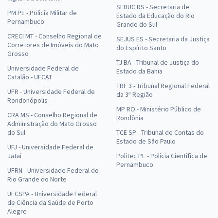
SEDUC RS - Secretaria de
PM PE - Polícia Militar de
Estado da Educação do Rio
Pernambuco
Grande do Sul
CRECI MT - Conselho Regional de
SEJUS ES - Secretaria da Justiça
Corretores de Imóveis do Mato
do Espírito Santo
Grosso
TJ BA - Tribunal de Justiça do
Universidade Federal de
Estado da Bahia
Catalão - UFCAT
TRF 3 - Tribunal Regional Federal
UFR - Universidade Federal de
da 3ª Região
Rondonópolis
MP RO - Ministério Público de
CRA MS - Conselho Regional de
Rondônia
Administração do Mato Grosso
do Sul
TCE SP - Tribunal de Contas do
Estado de São Paulo
UFJ - Universidade Federal de
Jataí
Politec PE - Polícia Científica de
Pernambuco
UFRN - Universidade Federal do
Rio Grande do Norte
UFCSPA - Universidade Federal
de Ciência da Saúde de Porto
Alegre