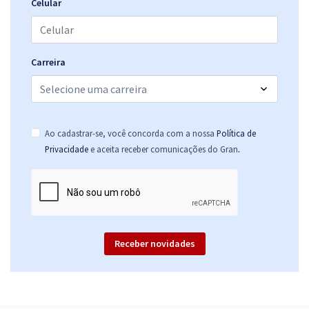
25,99
R$
ou 12x de
Celular
Economize R$ 77,98 (-20%)
Comprar
Carreira
TRF 5ª Região - Tribunal Regional Federal da 5ª Região - Analista
Judiciário - Área Judiciária (Sem Especialidade)
Ao cadastrar-se, você concorda com a nossa
Política de
R$ 632,64
à vista
.
Privacidade
e aceita receber comunicações do Gran
52,72
R$
ou 12x de
Economize R$ 158,16 (-20%)
Comprar
Receber novidades
TRF 5ª Região - Tribunal Regional Federal da 5ª Região -
Conhecimentos Específicos para o Cargo de Analista Judiciário -
Área Judiciária