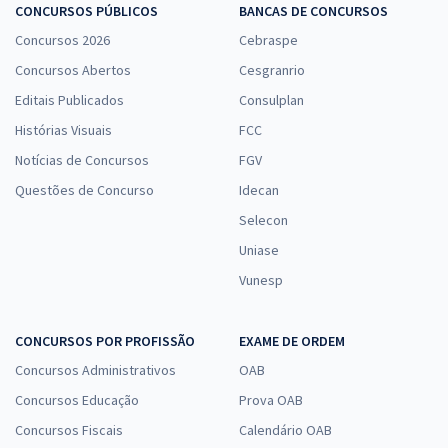
TRF 5ª Região - Tribunal Regional Federal da 5ª Região - Analista
CONCURSOS PÚBLICOS
BANCAS DE CONCURSOS
Judiciário - Oficial de Justiça Avaliador Federal
Concursos 2026
Cebraspe
R$ 632,64
à vista
Concursos Abertos
Cesgranrio
52,72
R$
ou 12x de
Editais Publicados
Consulplan
Economize R$ 158,16 (-20%)
Histórias Visuais
FCC
Comprar
Notícias de Concursos
FGV
Questões de Concurso
Idecan
Selecon
TRF 5ª Região - Tribunal Regional Federal da 5ª Região -
Uniase
Conhecimentos Gerais para o Cargo de Analista Judiciário - Oficial
Vunesp
de Justiça Avaliador Federal
R$ 263,84
à vista
21,99
R$
ou 12x de
CONCURSOS POR PROFISSÃO
EXAME DE ORDEM
Economize R$ 65,96 (-20%)
Concursos Administrativos
OAB
Comprar
Concursos Educação
Prova OAB
Concursos Fiscais
Calendário OAB