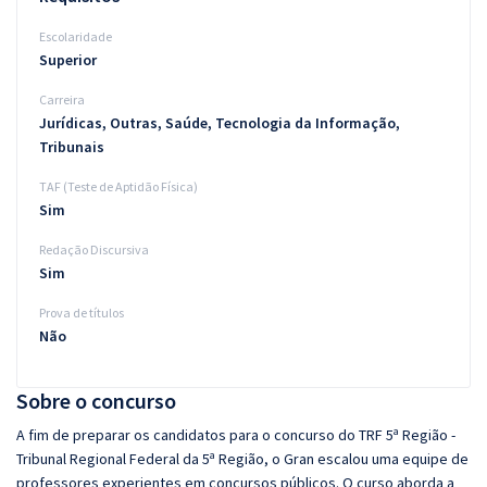
Escolaridade
Superior
Carreira
Jurídicas, Outras, Saúde, Tecnologia da Informação,
Tribunais
TAF (Teste de Aptidão Física)
Sim
Redação Discursiva
Sim
Prova de títulos
Não
Sobre o concurso
A fim de preparar os candidatos para o concurso do TRF 5ª Região -
Tribunal Regional Federal da 5ª Região, o Gran escalou uma equipe de
professores experientes em concursos públicos. O curso aborda a