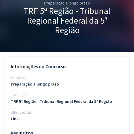
Preparação a longo prazo
Pós
TRF 5ª Região - Tribunal
Graduação
Regional Federal da 5ª
Região
OAB
Mentorias
Questões grátis
Informações do Concurso
Conteúdo gratuito
Situação
Preparação a longo prazo
Blog
Instituição
Aprovados
TRF 5ª Região - Tribunal Regional Federal da 5ª Região
Último edital
Atendimento
Link
Requisitos