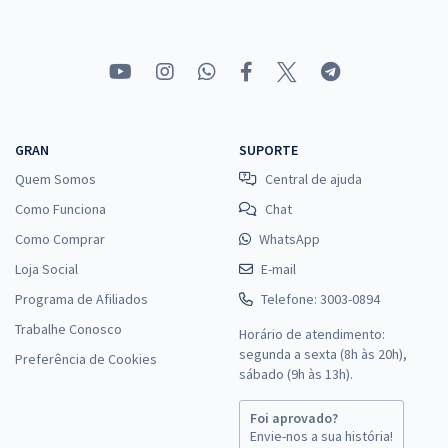
R$ 319,92
à vista
26,66
R$
ou 12x de
Economize R$ 79,98 (-20%)
Comprar
GRAN
SUPORTE
Quem Somos
Central de ajuda
TRF 5ª Região - Tribunal Regional Federal da 5ª Região -
Conhecimentos Gerais para o Cargo de Analista Judiciário - Área
Como Funciona
Chat
Judiciária (Sem Especialidade)
Como Comprar
WhatsApp
R$ 263,92
à vista
Loja Social
E-mail
21,99
R$
ou 12x de
Programa de Afiliados
Telefone: 3003-0894
Economize R$ 65,98 (-20%)
Trabalhe Conosco
Horário de atendimento:
Comprar
segunda a sexta (8h às 20h),
Preferência de Cookies
sábado (9h às 13h).
Foi aprovado?
TRF 5ª Região - Tribunal Regional Federal da 5ª Região - Analista
Envie-nos a sua história!