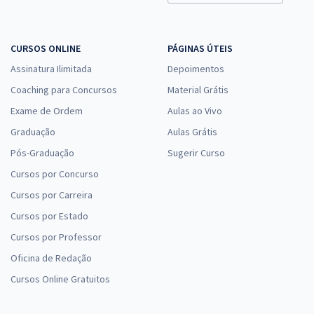
Judiciário - Área Apoio Especializado - Especialidade Comunicação
Social
R$ 351,84
à vista
CURSOS ONLINE
PÁGINAS ÚTEIS
29,32
R$
ou 12x de
Assinatura Ilimitada
Depoimentos
Economize R$ 87,96 (-20%)
Coaching para Concursos
Material Grátis
Comprar
Exame de Ordem
Aulas ao Vivo
Graduação
Aulas Grátis
Pós-Graduação
Sugerir Curso
TRF 5ª Região - Tribunal Regional Federal da 5ª Região - Técnico
Cursos por Concurso
Judiciário - Área Apoio Especializado - Especialidade Contabilidade
Cursos por Carreira
R$ 343,84
à vista
28,65
R$
Cursos por Estado
ou 12x de
Economize R$ 85,96 (-20%)
Cursos por Professor
Comprar
Oficina de Redação
Cursos Online Gratuitos