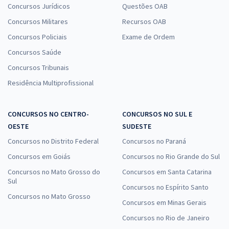
Concursos Jurídicos
Questões OAB
TRF 5ª Região - Tribunal Regional Federal da 5ª Região -
Concursos Militares
Recursos OAB
Conhecimentos Específicos para o Cargo de Analista Judiciário -
Concursos Policiais
Exame de Ordem
Oficial de Justiça Avaliador Federal
Concursos Saúde
R$ 319,84
à vista
26,65
Concursos Tribunais
R$
ou 12x de
Economize R$ 79,96 (-20%)
Residência Multiprofissional
Comprar
CONCURSOS NO CENTRO-
CONCURSOS NO SUL E
OESTE
SUDESTE
Concursos no Distrito Federal
Concursos no Paraná
Concursos em Goiás
Concursos no Rio Grande do Sul
Concursos no Mato Grosso do
Concursos em Santa Catarina
Sul
Concursos no Espírito Santo
Concursos no Mato Grosso
Concursos em Minas Gerais
Concursos no Rio de Janeiro