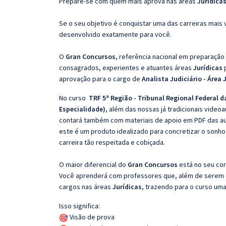
Prepare-se com quem mais aprova nas áreas
Jurídicas
Se o seu objetivo é conquistar uma das carreiras mais v
desenvolvido exatamente para você.
O
Gran Concursos
, referência nacional em preparação
consagrados, experientes e atuantes áreas
Jurídicas
aprovação para o cargo de
Analista Judiciário - Área 
No curso
TRF 5ª Região - Tribunal Regional Federal da
Especialidade)
, além das nossas já tradicionais video
contará também com materiais de apoio em PDF das aul
este é um produto idealizado para concretizar o sonho
carreira tão respeitada e cobiçada.
O maior diferencial do
Gran Concursos
está no seu cor
Você aprenderá com professores que, além de serem e
cargos nas áreas
Jurídicas
, trazendo para o curso uma
Isso significa:
Visão de prova