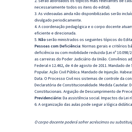
2. Serão abordados os tópicos mais relevantes de cada
necessariamente todos os itens do edital).
3. As videoaulas ainda não disponibilizadas serão inc
divulgado periodicamente.
4. A coordenação pedagógica e o corpo docente atuam
eficiente e direcionada.
5.
Não
serão ministrados os seguintes tópicos do Edita
Pessoas com Deficiência
: Normas gerais e critérios 
deficiência ou com mobilidade reduzida (Lei nº 10.098/2
as carreiras do Poder Judiciário da União. Convênios a
Federal n 12.462, de 4 de agosto de 2011. Mandado de 
Popular. Ação Civil Pública. Mandado de Injunção. Habea
Data. O Processo Civil nos sistemas de controle da cons
Declaratória de Constitucionalidade. Medida Cautelar. D
Constitucionais. Arguição de Descumprimento de Prece
Previdenciário
: Da assistência social. Impactos da Lei 
6. A organização das aulas pode seguir a lógica didáti
O corpo docente poderá sofrer acréscimos ou substituiç