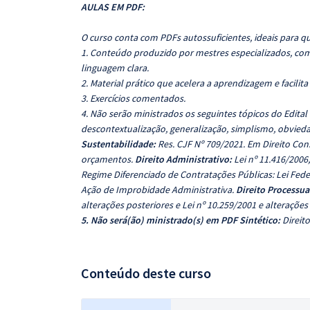
AULAS EM PDF:
O curso conta com PDFs autossuficientes, ideais para q
1. Conteúdo produzido por mestres especializados, com
linguagem clara.
2. Material prático que acelera a aprendizagem e facilita
3. Exercícios comentados.
4. Não serão ministrados os seguintes tópicos do Edita
descontextualização, generalização, simplismo, obviedad
Sustentabilidade:
Res. CJF Nº 709/2021. Em Direito Cons
orçamentos.
Direito Administrativo:
Lei nº 11.416/2006,
Regime Diferenciado de Contratações Públicas: Lei Federa
Ação de Improbidade Administrativa.
Direito Processua
alterações posteriores e Lei nº 10.259/2001 e alterações
5. Não será(ão) ministrado(s) em PDF Sintético:
Direit
Conteúdo deste curso