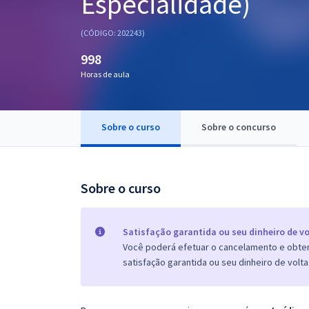
Especialidade)
Pós
(CÓDIGO: 202243)
Graduação
998
Horas de aula
OAB
Mentorias
Sobre o curso
Sobre o concurso
Questões grátis
Conteúdo gratuito
Sobre o curso
Blog
Aprovados
Satisfação garantida ou seu dinheiro de vo
Você poderá efetuar o cancelamento e obter 
satisfação garantida ou seu dinheiro de volta
Atendimento