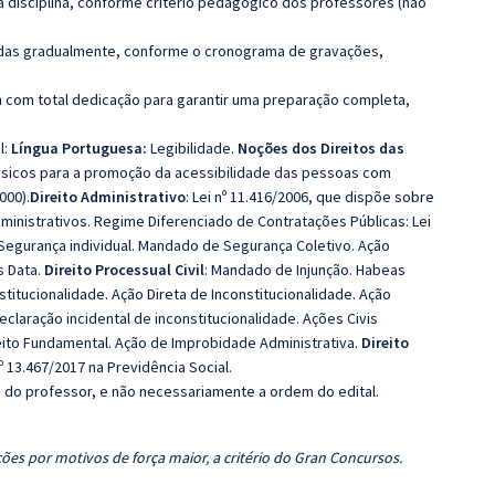
 disciplina, conforme critério pedagógico dos professores (não
luídas gradualmente, conforme o cronograma de gravações,
 com total dedicação para garantir uma preparação completa,
l:
Língua Portuguesa:
Legibilidade.
Noções dos Direitos das
básicos para a promoção da acessibilidade das pessoas com
000).
Direito Administrativo
: Lei nº 11.416/2006, que dispõe sobre
dministrativos. Regime Diferenciado de Contratações Públicas: Lei
Segurança individual. Mandado de Segurança Coletivo. Ação
s Data.
Direito Processual Civil
: Mandado de Injunção. Habeas
titucionalidade. Ação Direta de Inconstitucionalidade. Ação
eclaração incidental de inconstitucionalidade. Ações Civis
ito Fundamental. Ação de Improbidade Administrativa.
Direito
nº 13.467/2017 na Previdência Social.
ca do professor, e não necessariamente a ordem do edital.
ões por motivos de força maior, a critério do Gran Concursos.