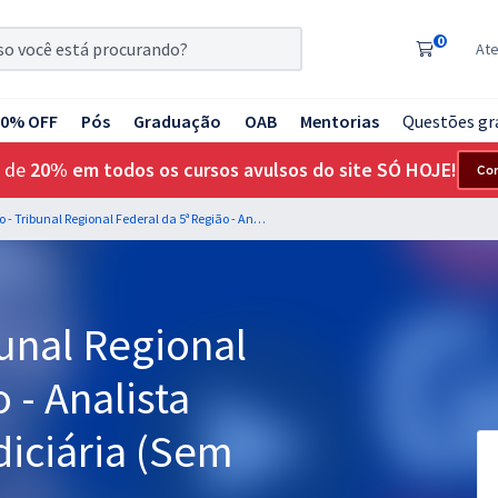
0
At
20% OFF
Pós
Graduação
OAB
Mentorias
Questões gr
 de
20% em todos os cursos avulsos do site SÓ HOJE!
Co
TRF 5ª Região - Tribunal Regional Federal da 5ª Região - Analista Judiciário - Área Judiciária (Sem Especialidade)
bunal Regional
 - Analista
diciária (Sem