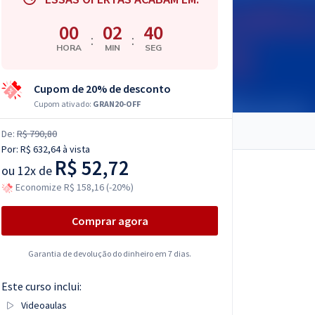
00
02
39
:
:
HORA
MIN
SEG
Cupom de 20% de desconto
Cupom ativado:
GRAN20-OFF
De:
R$ 790,80
Por:
R$ 632,64
à vista
R$ 52,72
ou
12x de
Economize R$ 158,16 (-20%)
Comprar agora
Garantia de devolução do dinheiro em 7 dias.
Este curso inclui:
Videoaulas