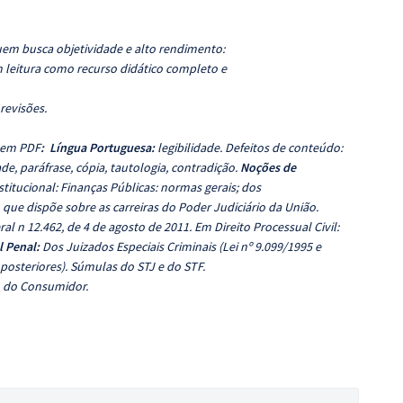
uem busca objetividade e alto rendimento:
 leitura como recurso didático completo e
 revisões.
l em PDF
: Língua Portuguesa:
legibilidade. Defeitos de conteúdo:
e, paráfrase, cópia, tautologia, contradição.
Noções de
titucional: Finanças Públicas: normas gerais; dos
 que dispõe sobre as carreiras do Poder Judiciário da União.
l n 12.462, de 4 de agosto de 2011. Em Direito Processual Civil:
l Penal:
Dos Juizados Especiais Criminais (Lei nº 9.099/1995 e
 posteriores). Súmulas do STJ e do STF.
o do Consumidor.