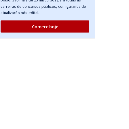
bolso. São mais de 25 mil cursos para todas as
carreiras de concursos públicos, com garantia de
atualização pós-edital.
Comece hoje