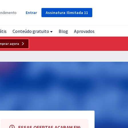
Assinatura
Ilimitada
11
endimento
Entrar
átis
Conteúdo gratuito
Blog
Aprovados
mprar agora
ESSAS OFERTAS ACABAM EM: