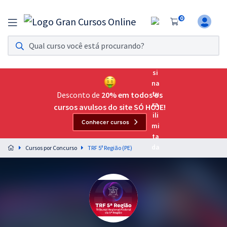
0
Assinatura Ilimitada 11
Acesso a todos os cursos. Teste grátis por 7 dias!
Assinatura OAB Até Passar
Acesso ilimitado a toda preparação para o Exame da
Desconto de
20% em todos os
Ordem, até você passar!
cursos avulsos do site SÓ HOJE!
Conhecer cursos
Residências Multiprofissionais
Preparação completa e intensiva para as principais
Cursos por Concurso
TRF 5ª Região (PE)
residências em saúde do Brasil
Concursos
Assinatura Ilimitada
Cursos 20% OFF