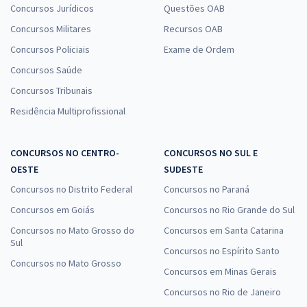
Concursos Jurídicos
Questões OAB
TRF 5ª Região - Tribunal Regional Federal da 5ª Região -
Concursos Militares
Recursos OAB
Conhecimentos Específicos para o Cargo de Analista Judiciário -
Concursos Policiais
Exame de Ordem
Oficial de Justiça Avaliador Federal
Concursos Saúde
R$ 319,84
à vista
26,65
Concursos Tribunais
R$
ou 12x de
Economize R$ 79,96 (-20%)
Residência Multiprofissional
Comprar
CONCURSOS NO CENTRO-
CONCURSOS NO SUL E
OESTE
SUDESTE
Concursos no Distrito Federal
Concursos no Paraná
Concursos em Goiás
Concursos no Rio Grande do Sul
Concursos no Mato Grosso do
Concursos em Santa Catarina
Sul
Concursos no Espírito Santo
Concursos no Mato Grosso
Concursos em Minas Gerais
Concursos no Rio de Janeiro