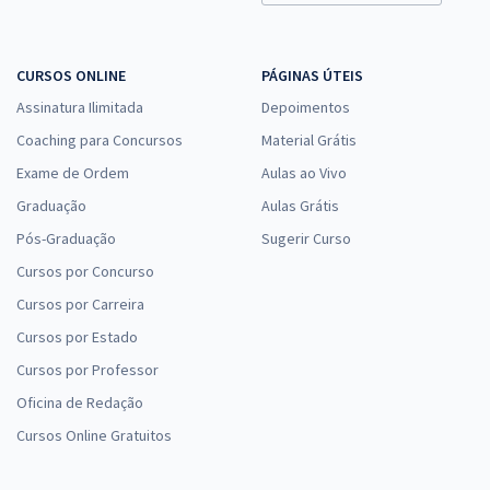
Judiciário - Área Apoio Especializado - Especialidade Comunicação
Social
R$ 351,84
à vista
CURSOS ONLINE
PÁGINAS ÚTEIS
29,32
R$
ou 12x de
Assinatura Ilimitada
Depoimentos
Economize R$ 87,96 (-20%)
Coaching para Concursos
Material Grátis
Comprar
Exame de Ordem
Aulas ao Vivo
Graduação
Aulas Grátis
Pós-Graduação
Sugerir Curso
TRF 5ª Região - Tribunal Regional Federal da 5ª Região - Técnico
Cursos por Concurso
Judiciário - Área Apoio Especializado - Especialidade Contabilidade
Cursos por Carreira
R$ 343,84
à vista
28,65
R$
Cursos por Estado
ou 12x de
Economize R$ 85,96 (-20%)
Cursos por Professor
Comprar
Oficina de Redação
Cursos Online Gratuitos