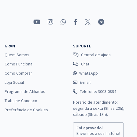
R$ 319,92
à vista
26,66
R$
ou 12x de
Economize R$ 79,98 (-20%)
Comprar
GRAN
SUPORTE
Quem Somos
Central de ajuda
TRF 5ª Região - Tribunal Regional Federal da 5ª Região -
Conhecimentos Gerais para o Cargo de Analista Judiciário - Área
Como Funciona
Chat
Judiciária (Sem Especialidade)
Como Comprar
WhatsApp
R$ 263,92
à vista
Loja Social
E-mail
21,99
R$
ou 12x de
Programa de Afiliados
Telefone: 3003-0894
Economize R$ 65,98 (-20%)
Trabalhe Conosco
Horário de atendimento:
Comprar
segunda a sexta (8h às 20h),
Preferência de Cookies
sábado (9h às 13h).
Foi aprovado?
TRF 5ª Região - Tribunal Regional Federal da 5ª Região - Analista
Envie-nos a sua história!