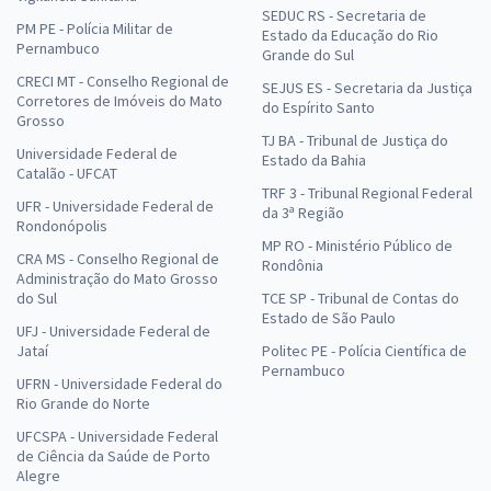
SEDUC RS - Secretaria de
PM PE - Polícia Militar de
Estado da Educação do Rio
Pernambuco
Grande do Sul
CRECI MT - Conselho Regional de
SEJUS ES - Secretaria da Justiça
Corretores de Imóveis do Mato
do Espírito Santo
Grosso
TJ BA - Tribunal de Justiça do
Universidade Federal de
Estado da Bahia
Catalão - UFCAT
TRF 3 - Tribunal Regional Federal
UFR - Universidade Federal de
da 3ª Região
Rondonópolis
MP RO - Ministério Público de
CRA MS - Conselho Regional de
Rondônia
Administração do Mato Grosso
do Sul
TCE SP - Tribunal de Contas do
Estado de São Paulo
UFJ - Universidade Federal de
Jataí
Politec PE - Polícia Científica de
Pernambuco
UFRN - Universidade Federal do
Rio Grande do Norte
UFCSPA - Universidade Federal
de Ciência da Saúde de Porto
Alegre