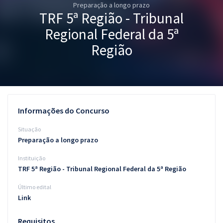
Preparação a longo prazo
Pós
TRF 5ª Região - Tribunal
Graduação
Regional Federal da 5ª
Região
OAB
Mentorias
Questões grátis
Informações do Concurso
Conteúdo gratuito
Situação
Preparação a longo prazo
Blog
Instituição
Aprovados
TRF 5ª Região - Tribunal Regional Federal da 5ª Região
Último edital
Atendimento
Link
Requisitos