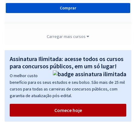
Comprar
TRF 5ª Região - Tribunal Regional Federal da 5ª Região -
Carregar mais cursos
Conhecimentos Gerais para Todos os Cargos
R$ 295,84
à vista
Assinatura Ilimitada: acesse todos os cursos
24,65
R$
ou 12x de
para concursos públicos, em um só lugar!
Economize R$ 73,96 (-20%)
O melhor custo
Comprar
benefício para os seus estudos e seu bolso. São mais de 25 mil
cursos para todas as carreiras de concursos públicos, com
garantia de atualização pós-edital.
TRF 5ª Região - Tribunal Regional Federal da 5ª Região - Analista
Comece hoje
Judiciário - Área - Administrativa
R$ 311,84
à vista
25,99
R$
ou 12x de
Economize R$ 77,96 (-20%)