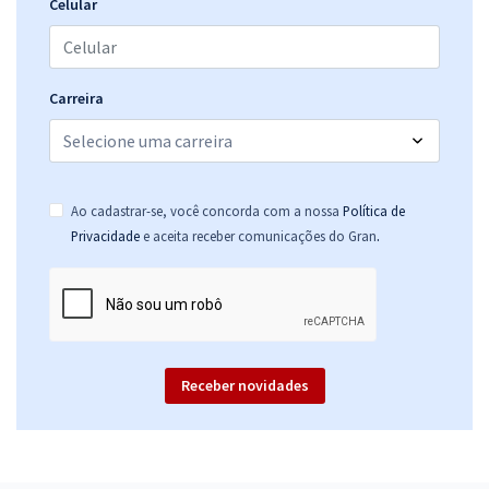
25,99
R$
ou 12x de
Celular
Economize R$ 77,98 (-20%)
Comprar
Carreira
TRF 5ª Região - Tribunal Regional Federal da 5ª Região - Analista
Judiciário - Área Judiciária (Sem Especialidade)
Ao cadastrar-se, você concorda com a nossa
Política de
R$ 632,64
à vista
.
Privacidade
e aceita receber comunicações do Gran
52,72
R$
ou 12x de
Economize R$ 158,16 (-20%)
Comprar
Receber novidades
TRF 5ª Região - Tribunal Regional Federal da 5ª Região -
Conhecimentos Específicos para o Cargo de Analista Judiciário -
Área Judiciária