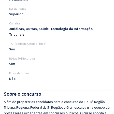
Escolaridade
Superior
Carreira
Jurídicas, Outras, Saúde, Tecnologia da Informação,
Tribunais
TAF (Teste de Aptidão Física)
Sim
Redação Discursiva
Sim
Prova de títulos
Não
Sobre o concurso
A fim de preparar os candidatos para o concurso do TRF 5ª Região -
Tribunal Regional Federal da 5ª Região, o Gran escalou uma equipe de
professores experientes em concursos públicos. O curso aborda a