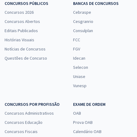
TRF 5ª Região - Tribunal Regional Federal da 5ª Região - Analista
CONCURSOS PÚBLICOS
BANCAS DE CONCURSOS
Judiciário - Oficial de Justiça Avaliador Federal
Concursos 2026
Cebraspe
R$ 632,64
à vista
Concursos Abertos
Cesgranrio
52,72
R$
ou 12x de
Editais Publicados
Consulplan
Economize R$ 158,16 (-20%)
Histórias Visuais
FCC
Comprar
Notícias de Concursos
FGV
Questões de Concurso
Idecan
Selecon
TRF 5ª Região - Tribunal Regional Federal da 5ª Região -
Uniase
Conhecimentos Gerais para o Cargo de Analista Judiciário - Oficial
Vunesp
de Justiça Avaliador Federal
R$ 263,84
à vista
21,99
R$
ou 12x de
CONCURSOS POR PROFISSÃO
EXAME DE ORDEM
Economize R$ 65,96 (-20%)
Concursos Administrativos
OAB
Comprar
Concursos Educação
Prova OAB
Concursos Fiscais
Calendário OAB