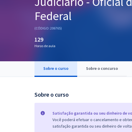
Judiciário - Oficial 
Pós
Federal
Graduação
(CÓDIGO: 206765)
OAB
129
Mentorias
Horas de aula
Questões grátis
Sobre o curso
Sobre o concurso
Conteúdo gratuito
Blog
Sobre o curso
Aprovados
Atendimento
Satisfação garantida ou seu dinheiro de vo
Você poderá efetuar o cancelamento e obter 
satisfação garantida ou seu dinheiro de volta