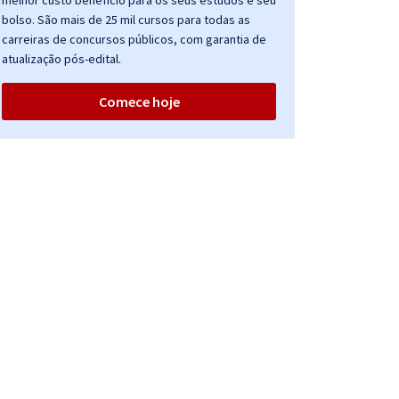
melhor custo benefício para os seus estudos e seu
bolso. São mais de 25 mil cursos para todas as
carreiras de concursos públicos, com garantia de
atualização pós-edital.
Comece hoje