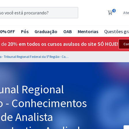
0
At
20% OFF
Pós
Graduação
OAB
Mentorias
Questões gr
 de
20% em todos os cursos avulsos do site SÓ HOJE!
Co
TRF 5ª Região - Tribunal Regional Federal da 5ª Região - Conhecimentos Gerais para o Cargo de Analista Judiciário - Oficial de Justiça Avaliador Federal
bunal Regional
ão - Conhecimentos
 de Analista