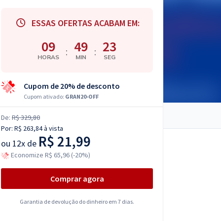
ESSAS OFERTAS ACABAM EM:
09
49
22
:
:
HORAS
MIN
SEG
Cupom de 20% de desconto
Cupom ativado:
GRAN20-OFF
De:
R$ 329,80
Por:
R$ 263,84
à vista
R$ 21,99
ou
12x de
Economize R$ 65,96 (-20%)
Comprar agora
Garantia de devolução do dinheiro em 7 dias.