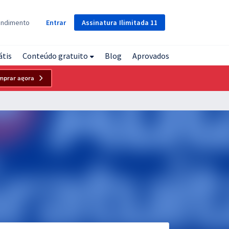
Assinatura
Ilimitada
11
endimento
Entrar
átis
Conteúdo gratuito
Blog
Aprovados
mprar agora