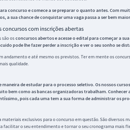
ara concurso e comece a se preparar o quanto antes. Com muita
os, a sua chance de conquistar uma vaga passa a ser bem maior
os concursos com inscrições abertas
s são os
concursos abertos e acesse o edital para começar a sua
ido pode lhe fazer perder a inscrição e ver o seu sonho se dis
 em andamento e até mesmo os previstos. Ter em mente os concurso
ais qualidade.
 maneira de estudar para o processo seletivo. Os nossos curso
uito bem como as bancas organizadoras trabalham. Conhecer a
tíssimo, pois cada uma tem a sua forma de administrar os proc
 a materiais exclusivos para o concurso em questão. São diversos 
a facilitar o seu entendimento e tornar o seu cronograma mais fle