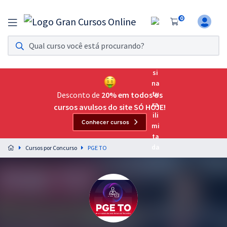
0
Assinatura Ilimitada 11
Acesso a todos os cursos. Teste grátis por 7 dias!
Assinatura OAB Até Passar
Acesso ilimitado a toda preparação para o Exame da
Desconto de
20% em todos os
Ordem, até você passar!
cursos avulsos do site SÓ HOJE!
Conhecer cursos
Residências Multiprofissionais
Preparação completa e intensiva para as principais
Cursos por Concurso
PGE TO
residências em saúde do Brasil
Concursos
Assinatura Ilimitada
Cursos 20% OFF