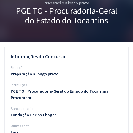
Preparação a longo prazo
Pós
PGE TO - Procuradoria-Geral
Graduação
do Estado do Tocantins
OAB
Mentorias
Informações do Concurso
Questões grátis
Situação
Conteúdo gratuito
Preparação a longo prazo
Instituição
Blog
PGE TO - Procuradoria-Geral do Estado do Tocantins -
Aprovados
Procurador
Banca anterior
Atendimento
Fundação Carlos Chagas
Último edital
Link