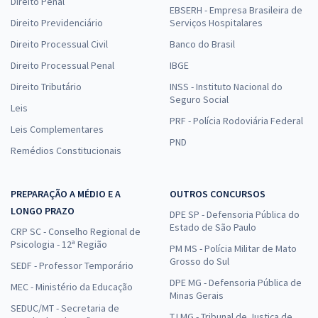
Direito Penal
EBSERH - Empresa Brasileira de
Direito Previdenciário
Serviços Hospitalares
Direito Processual Civil
Banco do Brasil
Direito Processual Penal
IBGE
Direito Tributário
INSS - Instituto Nacional do
Seguro Social
Leis
PRF - Polícia Rodoviária Federal
Leis Complementares
PND
Remédios Constitucionais
PREPARAÇÃO A MÉDIO E A
OUTROS CONCURSOS
LONGO PRAZO
DPE SP - Defensoria Pública do
Estado de São Paulo
CRP SC - Conselho Regional de
Psicologia - 12ª Região
PM MS - Polícia Militar de Mato
Grosso do Sul
SEDF - Professor Temporário
DPE MG - Defensoria Pública de
MEC - Ministério da Educação
Minas Gerais
SEDUC/MT - Secretaria de
TJ MG - Tribunal de Justiça de