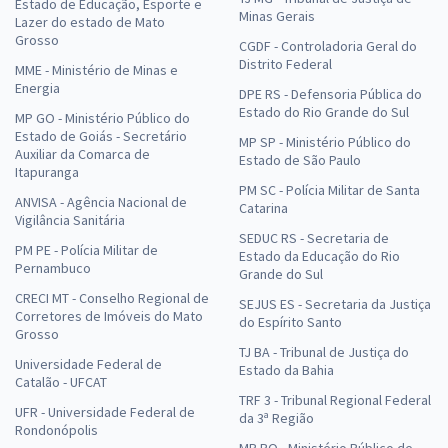
Estado de Educação, Esporte e
Minas Gerais
Lazer do estado de Mato
Grosso
CGDF - Controladoria Geral do
Distrito Federal
MME - Ministério de Minas e
Energia
DPE RS - Defensoria Pública do
Estado do Rio Grande do Sul
MP GO - Ministério Público do
Estado de Goiás - Secretário
MP SP - Ministério Público do
Auxiliar da Comarca de
Estado de São Paulo
Itapuranga
PM SC - Polícia Militar de Santa
ANVISA - Agência Nacional de
Catarina
Vigilância Sanitária
SEDUC RS - Secretaria de
PM PE - Polícia Militar de
Estado da Educação do Rio
Pernambuco
Grande do Sul
CRECI MT - Conselho Regional de
SEJUS ES - Secretaria da Justiça
Corretores de Imóveis do Mato
do Espírito Santo
Grosso
TJ BA - Tribunal de Justiça do
Universidade Federal de
Estado da Bahia
Catalão - UFCAT
TRF 3 - Tribunal Regional Federal
UFR - Universidade Federal de
da 3ª Região
Rondonópolis