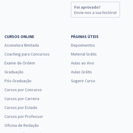
19,32
R$
ou 12x de
Foi aprovado?
Economize R$ 57,96 (-20%)
Envie-nos a sua história!
Comprar
CURSOS ONLINE
PÁGINAS ÚTEIS
Assinatura Ilimitada
Depoimentos
PROCERGS - Centro de Tecnologia da Informação e Comunicação do
Coaching para Concursos
Material Grátis
Estado do Rio Grande do Sul - Conhecimentos Específicos para ANC
Exame de Ordem
– Analista em Computação/ Ênfase em Gerenciamento de Projetos
Aulas ao Vivo
na Área Operacional
Graduação
Aulas Grátis
R$ 252,64
à vista
Pós-Graduação
Sugerir Curso
21,05
R$
ou 12x de
Cursos por Concurso
Economize R$ 63,16 (-20%)
Cursos por Carreira
Comprar
Cursos por Estado
Cursos por Professor
Oficina de Redação
PROCERGS - Centro de Tecnologia da Informação e Comunicação do