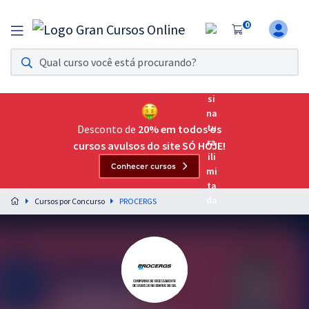
0
Assinatura Ilimitada 11
Acesso a todos os cursos. Teste grátis por 7 dias!
Assinatura OAB Até Passar
Acesso ilimitado a toda preparação para o Exame da
Desconto de
20% em todos os
Ordem, até você passar!
cursos avulsos do site SÓ HOJE!
Conhecer cursos
Residências Multiprofissionais
Preparação completa e intensiva para as principais
Cursos por Concurso
PROCERGS
residências em saúde do Brasil
Concursos
Assinatura Ilimitada
Cursos 20% OFF