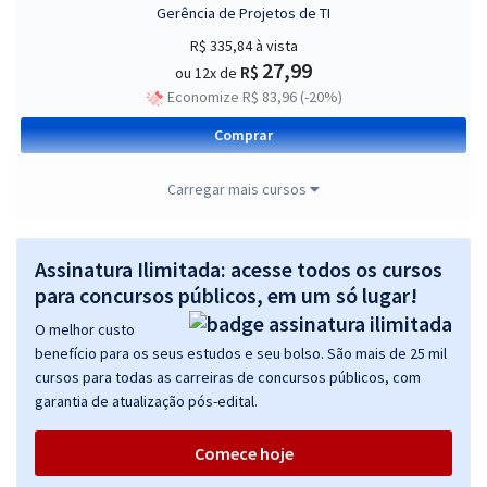
Gerência de Projetos de TI
R$ 335,84
à vista
27,99
R$
ou 12x de
Economize R$ 83,96 (-20%)
Comprar
Carregar mais cursos
PROCERGS - Centro de Tecnologia da Informação e Comunicação do
Estado do Rio Grande do Sul - Conhecimentos Comuns aos Cargos
Assinatura Ilimitada: acesse todos os cursos
de Nível Médio
para concursos públicos, em um só lugar!
R$ 279,84
à vista
O melhor custo
23,32
R$
ou 12x de
benefício para os seus estudos e seu bolso. São mais de 25 mil
Economize R$ 69,96 (-20%)
cursos para todas as carreiras de concursos públicos, com
garantia de atualização pós-edital.
Comprar
Comece hoje