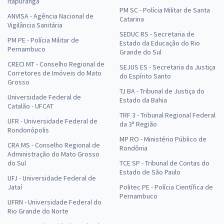
Itapuranga
PM SC - Polícia Militar de Santa
ANVISA - Agência Nacional de
Catarina
Vigilância Sanitária
SEDUC RS - Secretaria de
PM PE - Polícia Militar de
Estado da Educação do Rio
Pernambuco
Grande do Sul
CRECI MT - Conselho Regional de
SEJUS ES - Secretaria da Justiça
Corretores de Imóveis do Mato
do Espírito Santo
Grosso
TJ BA - Tribunal de Justiça do
Universidade Federal de
Estado da Bahia
Catalão - UFCAT
TRF 3 - Tribunal Regional Federal
UFR - Universidade Federal de
da 3ª Região
Rondonópolis
MP RO - Ministério Público de
CRA MS - Conselho Regional de
Rondônia
Administração do Mato Grosso
do Sul
TCE SP - Tribunal de Contas do
Estado de São Paulo
UFJ - Universidade Federal de
Jataí
Politec PE - Polícia Científica de
Pernambuco
UFRN - Universidade Federal do
Rio Grande do Norte