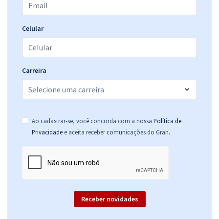
Celular
PROCERGS - Centro de Tecnologia da Informação e Comunicação do
Estado do Rio Grande do Sul - ANC - Analista em Computação/ Ênfase
em Segurança da Informação
R$ 383,84
à vista
Carreira
31,99
R$
ou 12x de
Economize R$ 95,96 (-20%)
Comprar
Ao cadastrar-se, você concorda com a nossa
Política de
.
Privacidade
e aceita receber comunicações do Gran
PROCERGS - Centro de Tecnologia da Informação e Comunicação do
Estado do Rio Grande do Sul - Conhecimentos Específicos para ANC
- Analista em Computação/ Ênfase em Segurança da Informação
R$ 311,84
à vista
Receber novidades
25,99
R$
ou 12x de
Economize R$ 77,96 (-20%)