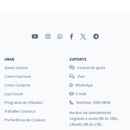
Comprar
PROCERGS - Centro de Tecnologia da Informação e Comunicação do
Estado do Rio Grande do Sul - ANC – Analista Em Computação/
Ênfase Em Suporte Em Banco De Dados
R$ 311,84
à vista
GRAN
SUPORTE
25,99
R$
ou 12x de
Quem Somos
Central de ajuda
Economize R$ 77,96 (-20%)
Como Funciona
Chat
Comprar
Como Comprar
WhatsApp
Loja Social
E-mail
Programa de Afiliados
Telefone: 3003-0894
PROCERGS - Centro de Tecnologia da Informação e Comunicação do
Trabalhe Conosco
Horário de atendimento:
Estado do Rio Grande do Sul -Conhecimentos Específicos para ANC
segunda a sexta (8h às 20h),
– Analista Em Computação/ Ênfase Em Suporte Em Banco De Dados
Preferência de Cookies
sábado (9h às 13h).
R$ 231,84
à vista