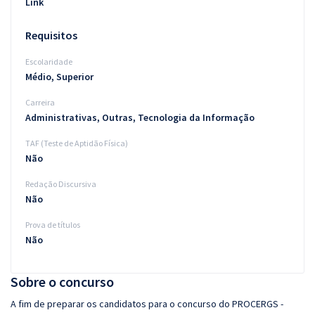
Link
Requisitos
Escolaridade
Médio, Superior
Carreira
Administrativas, Outras, Tecnologia da Informação
TAF (Teste de Aptidão Física)
Não
Redação Discursiva
Não
Prova de títulos
Não
Sobre o concurso
A fim de preparar os candidatos para o concurso do PROCERGS -