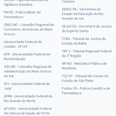
Catarina
Vigilância Sanitária
SEDUC RS - Secretaria de
PM PE - Polícia Militar de
Estado da Educação do Rio
Pernambuco
Grande do Sul
CRECI MT - Conselho Regional de
SEJUS ES - Secretaria da Justiça
Corretores de Imóveis do Mato
do Espírito Santo
Grosso
TJ BA - Tribunal de Justiça do
Universidade Federal de
Estado da Bahia
Catalão - UFCAT
TRF 3 - Tribunal Regional Federal
UFR - Universidade Federal de
da 3ª Região
Rondonópolis
MP RO - Ministério Público de
CRA MS - Conselho Regional de
Rondônia
Administração do Mato Grosso
do Sul
TCE SP - Tribunal de Contas do
Estado de São Paulo
UFJ - Universidade Federal de
Jataí
Politec PE - Polícia Científica de
Pernambuco
UFRN - Universidade Federal do
Rio Grande do Norte
UFCSPA - Universidade Federal
de Ciência da Saúde de Porto