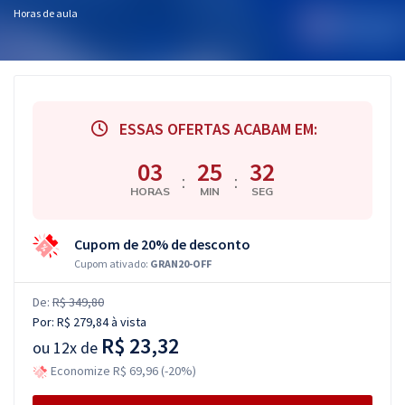
Horas de aula
ESSAS OFERTAS ACABAM EM:
03
25
31
:
:
HORAS
MIN
SEG
Cupom de 20% de desconto
Cupom ativado:
GRAN20-OFF
De:
R$ 349,80
Por:
R$ 279,84
à vista
R$ 23,32
ou
12x de
Economize R$ 69,96 (-20%)