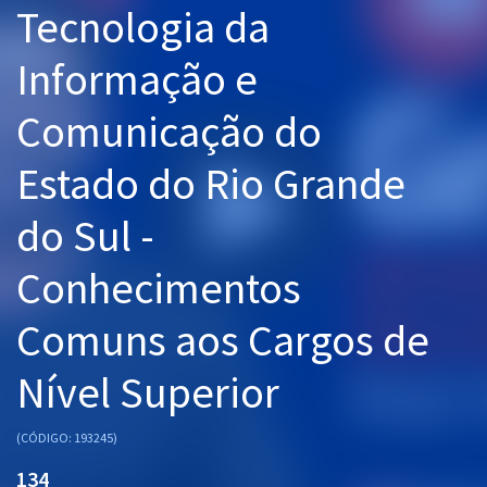
Tecnologia da
Pós
Informação e
Graduação
Comunicação do
OAB
Estado do Rio Grande
Mentorias
do Sul -
Questões grátis
Conteúdo gratuito
Conhecimentos
Blog
Comuns aos Cargos de
Aprovados
Nível Superior
Atendimento
(CÓDIGO: 193245)
134