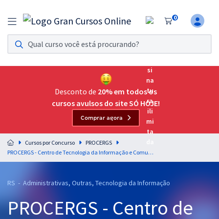
0
Assinatura Ilimitada 11
Acesso a todos os cursos. Teste grátis por 7 dias!
Assinatura OAB Até Passar
Acesso ilimitado a toda preparação para o Exame da
Desconto de
20% em todos os
Ordem, até você passar!
cursos avulsos do site SÓ HOJE!
Comprar agora
Residências Multiprofissionais
Preparação completa e intensiva para as principais
Cursos por Concurso
PROCERGS
residências em saúde do Brasil
PROCERGS - Centro de Tecnologia da Informação e Comunicação do Estado do Rio Grande do Sul - Conhecimentos Comuns aos Cargos de Nível Superior
Concursos
RS - Administrativas, Outras, Tecnologia da Informação
Assinatura Ilimitada
PROCERGS - Centro de
Cursos 20% OFF