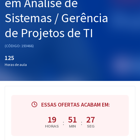
em Análise de
Sistemas / Gerência
de Projetos de TI
(CÓDIGO: 193466)
125
Horas de aula
ESSAS OFERTAS ACABAM EM:
19
51
26
:
:
HORAS
MIN
SEG