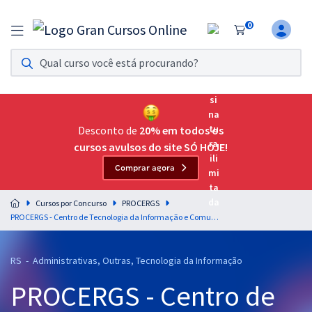
0
Assinatura Ilimitada 11
Acesso a todos os cursos. Teste grátis por 7 dias!
Assinatura OAB Até Passar
Acesso ilimitado a toda preparação para o Exame da
Desconto de
20% em todos os
Ordem, até você passar!
cursos avulsos do site SÓ HOJE!
Comprar agora
Residências Multiprofissionais
Preparação completa e intensiva para as principais
Cursos por Concurso
PROCERGS
residências em saúde do Brasil
PROCERGS - Centro de Tecnologia da Informação e Comunicação do Estado do Rio Grande do Sul - Conhecimentos Específicos para ANC - Analista em Computação / ênfase em Análise de Sistemas / Gerência de Projetos de TI
Concursos
RS - Administrativas, Outras, Tecnologia da Informação
Assinatura Ilimitada
PROCERGS - Centro de
Cursos 20% OFF