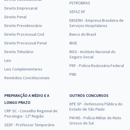
PETROBRAS
Direito Empresarial
SEFAZ DF
Direito Penal
EBSERH - Empresa Brasileira de
Direito Previdenciário
Serviços Hospitalares
Direito Processual Civil
Banco do Brasil
Direito Processual Penal
IBGE
Direito Tributário
INSS - Instituto Nacional do
Seguro Social
Leis
PRF - Polícia Rodoviária Federal
Leis Complementares
PND
Remédios Constitucionais
PREPARAÇÃO A MÉDIO E A
OUTROS CONCURSOS
LONGO PRAZO
DPE SP - Defensoria Pública do
Estado de São Paulo
CRP SC - Conselho Regional de
Psicologia - 12ª Região
PM MS - Polícia Militar de Mato
Grosso do Sul
SEDF - Professor Temporário