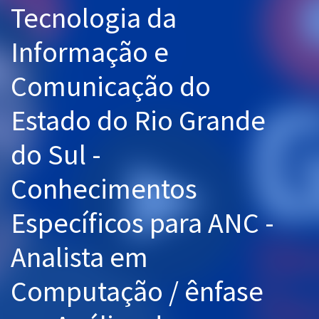
Tecnologia da
Pós
Informação e
Graduação
Comunicação do
OAB
Estado do Rio Grande
Mentorias
do Sul -
Questões grátis
Conteúdo gratuito
Conhecimentos
Blog
Específicos para ANC -
Aprovados
Analista em
Atendimento
Computação / ênfase