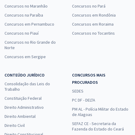
Concursos no Maranhão
Concursos no Pará
Concursos na Paraíba
Concursos em Rondônia
Concursos em Pernambuco
Concursos em Roraima
Concursos no Piauí
Concursos no Tocantins
Concursos no Rio Grande do
Norte
Concursos em Sergipe
CONTEÚDO JURÍDICO
CONCURSOS MAIS
PROCURADOS
Consolidação das Leis do
Trabalho
SEDES
Constituição Federal
PC DF - DELTA
Direito Administrativo
PM AL - Polícia Militar do Estado
de Alagoas
Direito Ambiental
SEFAZ CE - Secretaria da
Direito Civil
Fazenda do Estado do Ceará
Direito Constitucional