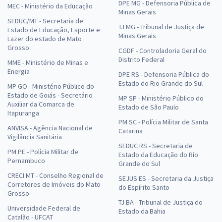
DPE MG - Defensoria Pública de
MEC - Ministério da Educação
Minas Gerais
SEDUC/MT - Secretaria de
TJ MG - Tribunal de Justiça de
Estado de Educação, Esporte e
Minas Gerais
Lazer do estado de Mato
Grosso
CGDF - Controladoria Geral do
Distrito Federal
MME - Ministério de Minas e
Energia
DPE RS - Defensoria Pública do
Estado do Rio Grande do Sul
MP GO - Ministério Público do
Estado de Goiás - Secretário
MP SP - Ministério Público do
Auxiliar da Comarca de
Estado de São Paulo
Itapuranga
PM SC - Polícia Militar de Santa
ANVISA - Agência Nacional de
Catarina
Vigilância Sanitária
SEDUC RS - Secretaria de
PM PE - Polícia Militar de
Estado da Educação do Rio
Pernambuco
Grande do Sul
CRECI MT - Conselho Regional de
SEJUS ES - Secretaria da Justiça
Corretores de Imóveis do Mato
do Espírito Santo
Grosso
TJ BA - Tribunal de Justiça do
Universidade Federal de
Estado da Bahia
Catalão - UFCAT