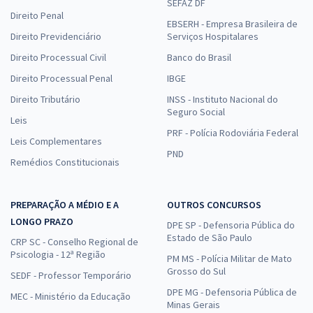
SEFAZ DF
Direito Penal
EBSERH - Empresa Brasileira de
Direito Previdenciário
Serviços Hospitalares
Direito Processual Civil
Banco do Brasil
Direito Processual Penal
IBGE
Direito Tributário
INSS - Instituto Nacional do
Seguro Social
Leis
PRF - Polícia Rodoviária Federal
Leis Complementares
PND
Remédios Constitucionais
PREPARAÇÃO A MÉDIO E A
OUTROS CONCURSOS
LONGO PRAZO
DPE SP - Defensoria Pública do
Estado de São Paulo
CRP SC - Conselho Regional de
Psicologia - 12ª Região
PM MS - Polícia Militar de Mato
Grosso do Sul
SEDF - Professor Temporário
DPE MG - Defensoria Pública de
MEC - Ministério da Educação
Minas Gerais