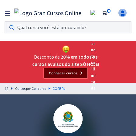
0
Assinatura Ilimitada 11
Acesso a todos os cursos. Teste grátis por 7 dias!
Assinatura OAB Até Passar
Acesso ilimitado a toda preparação para o Exame da
Desconto de
20% em todos os
Ordem, até você passar!
cursos avulsos do site SÓ HOJE!
Conhecer cursos
Residências Multiprofissionais
Preparação completa e intensiva para as principais
Cursos por Concurso
CORE RJ
residências em saúde do Brasil
Concursos
Assinatura Ilimitada
Cursos 20% OFF