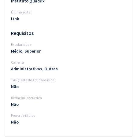
Instituto Quadrix
Último edital
Link
Requisitos
Escolaridade
Médio, Superior
Carreira
Administrativas, Outras
TAF (Teste de Aptidão Física)
Não
Redação Discursiva
Não
Prova de títulos
Não