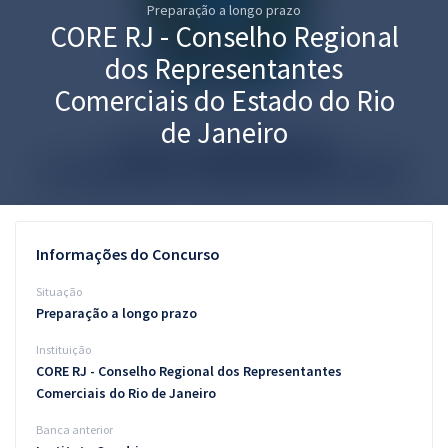
Preparação a longo prazo
Pós
CORE RJ - Conselho Regional
Graduação
dos Representantes
Comerciais do Estado do Rio
OAB
de Janeiro
Mentorias
Questões grátis
Conteúdo gratuito
Informações do Concurso
Blog
Situação
Preparação a longo prazo
Aprovados
Instituição
CORE RJ - Conselho Regional dos Representantes
Atendimento
Comerciais do Rio de Janeiro
Banca anterior