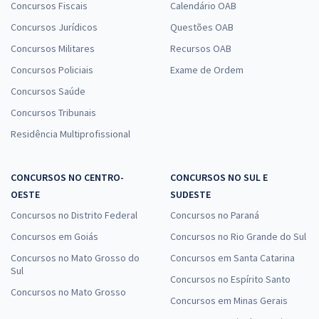
Concursos Fiscais
Calendário OAB
Concursos Jurídicos
Questões OAB
MPU - Ministério Público da União - Conhecimentos Específicos para
o Cargo: A10 - Analista do MPU - Odontologia
Concursos Militares
Recursos OAB
R$ 239,92
à vista
Concursos Policiais
Exame de Ordem
19,99
R$
ou 12x de
Concursos Saúde
Economize R$ 59,98 (-20%)
Concursos Tribunais
Comprar
Residência Multiprofissional
CONCURSOS NO CENTRO-
CONCURSOS NO SUL E
Treinamento Intensivo para MPU - Cargo: A07 - Analista do MPU -
OESTE
SUDESTE
Direito (Exercícios + Diferenciais Exclusivos) (Pós-Edital)
Concursos no Distrito Federal
Concursos no Paraná
R$ 319,92
à vista
Concursos em Goiás
Concursos no Rio Grande do Sul
26,66
R$
ou 12x de
Concursos no Mato Grosso do
Concursos em Santa Catarina
Economize R$ 79,98 (-20%)
Sul
Concursos no Espírito Santo
Comprar
Concursos no Mato Grosso
Concursos em Minas Gerais