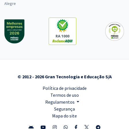
Economize R$ 63,98 (-20%)
Alegre
Comprar
RA 1000
MPU - Ministério Público da União - Analista - Direito (Pré-edital)
R$ 624,72
à vista
52,06
R$
ou 12x de
Economize R$ 156,18 (-20%)
Comprar
© 2012 - 2026 Gran Tecnologia e Educação S/A
Política de privacidade
Termos de uso
Regulamentos
Segurança
Mapa do site