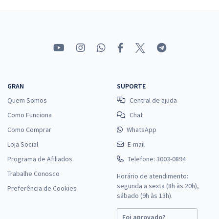
MPU - Ministério Público da União - Cargo: A31 - Analista do MPU -
Serviço Social
R$ 391,92
à vista
32,66
R$
ou 12x de
Economize R$ 97,98 (-20%)
Comprar
GRAN
SUPORTE
Quem Somos
Central de ajuda
Como Funciona
Chat
MPU - Ministério Público da União - Cargo: A15 - Analista do MPU -
Como Comprar
WhatsApp
Perito em Biologia
Loja Social
E-mail
R$ 422,40
à vista
35,20
Programa de Afiliados
Telefone: 3003-0894
R$
ou 12x de
Economize R$ 105,60 (-20%)
Trabalhe Conosco
Horário de atendimento:
segunda a sexta (8h às 20h),
Preferência de Cookies
Comprar
sábado (9h às 13h).
Foi aprovado?