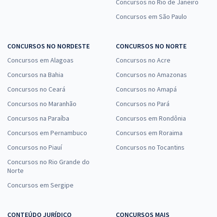
Concursos no Rio de Janeiro
Concursos em São Paulo
MPU - Ministério Público da União - Cargo: A13 - Analista do MPU -
Perito em Antropologia (Módulo Especial)
CONCURSOS NO NORDESTE
CONCURSOS NO NORTE
R$ 343,20
à vista
28,60
R$
Concursos em Alagoas
Concursos no Acre
ou 12x de
Economize R$ 85,80 (-20%)
Concursos na Bahia
Concursos no Amazonas
Comprar
Concursos no Ceará
Concursos no Amapá
Concursos no Maranhão
Concursos no Pará
Concursos na Paraíba
Concursos em Rondônia
Concursos em Pernambuco
Concursos em Roraima
Treinamento Intensivo para MPU - Ministério Público da União -
Cargo: T01 - Técnico do MPU - Administração (Exercícios +
Concursos no Piauí
Concursos no Tocantins
Diferenciais Exclusivos) (Pós-Edital)
Concursos no Rio Grande do
R$ 239,92
à vista
Norte
19,99
R$
ou 12x de
Concursos em Sergipe
Economize R$ 59,98 (-20%)
Comprar
CONTEÚDO JURÍDICO
CONCURSOS MAIS