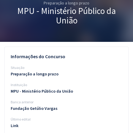
Preparação a longo prazo
Pós
MPU - Ministério Público da
Graduação
União
OAB
Mentorias
Informações do Concurso
Questões grátis
Situação
Conteúdo gratuito
Preparação a longo prazo
Instituição
Blog
MPU - Ministério Público da União
Aprovados
Banca anterior
Fundação Getúlio Vargas
Atendimento
Último edital
Link