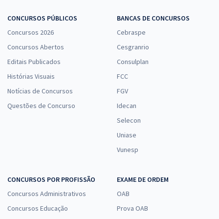
MPU - Ministério Público da União - Cargo: A25 - Analista do MPU -
CONCURSOS PÚBLICOS
BANCAS DE CONCURSOS
Perito em Geografia
Concursos 2026
Cebraspe
R$ 422,40
à vista
Concursos Abertos
Cesgranrio
35,20
R$
ou 12x de
Editais Publicados
Consulplan
Economize R$ 105,60 (-20%)
Histórias Visuais
FCC
Comprar
Notícias de Concursos
FGV
Questões de Concurso
Idecan
Selecon
MPU - Ministério Público da União - Conhecimentos Específicos para
Uniase
o Cargo: T02 - Técnico do MPU - Enfermagem
Vunesp
R$ 239,92
à vista
19,99
R$
ou 12x de
Economize R$ 59,98 (-20%)
CONCURSOS POR PROFISSÃO
EXAME DE ORDEM
Concursos Administrativos
OAB
Comprar
Concursos Educação
Prova OAB