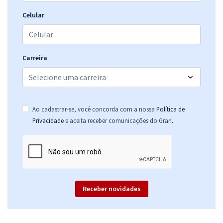
MPU - Ministério Público da União - Cargo: A10 - Analista do MPU -
Celular
Odontologia
R$ 367,92
à vista
30,66
R$
ou 12x de
Carreira
Economize R$ 91,98 (-20%)
Comprar
Ao cadastrar-se, você concorda com a nossa
Política de
.
Privacidade
e aceita receber comunicações do Gran
MPU - Ministério Público da União - Cargo: A05 - Analista do MPU -
Comunicação Social
R$ 367,92
à vista
30,66
R$
ou 12x de
Economize R$ 91,98 (-20%)
Receber novidades
Comprar