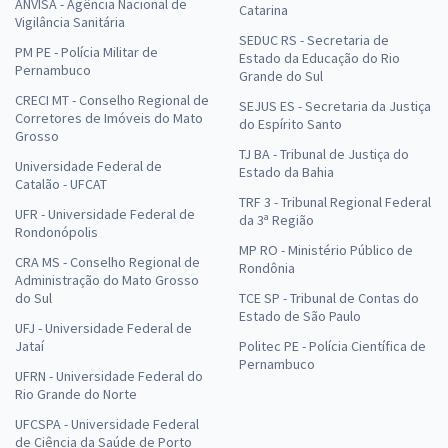
ANVISA - Agência Nacional de
Catarina
Comprar
Vigilância Sanitária
SEDUC RS - Secretaria de
PM PE - Polícia Militar de
Estado da Educação do Rio
Pernambuco
Grande do Sul
CRECI MT - Conselho Regional de
SEJUS ES - Secretaria da Justiça
MPU - Ministério Público da União - Conhecimentos Específicos para
Corretores de Imóveis do Mato
do Espírito Santo
Analista do MPU Cargo: A22 - Perito em Engenharia Florestal (Módulo
Grosso
Especial)
TJ BA - Tribunal de Justiça do
Universidade Federal de
Estado da Bahia
Catalão - UFCAT
R$ 239,92
à vista
TRF 3 - Tribunal Regional Federal
19,99
R$
ou 12x de
UFR - Universidade Federal de
da 3ª Região
Economize R$ 59,98 (-20%)
Rondonópolis
MP RO - Ministério Público de
CRA MS - Conselho Regional de
Comprar
Rondônia
Administração do Mato Grosso
do Sul
TCE SP - Tribunal de Contas do
Estado de São Paulo
UFJ - Universidade Federal de
Jataí
Politec PE - Polícia Científica de
MPU - Ministério Público da União - Conhecimentos Específicos para
Pernambuco
UFRN - Universidade Federal do
Analista do MPU Cargo: A25 - Perito em Geografia
Rio Grande do Norte
R$ 255,92
à vista
UFCSPA - Universidade Federal
21,33
R$
ou 12x de
de Ciência da Saúde de Porto