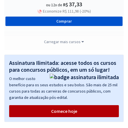
37,33
R$
ou 12x de
Economize R$ 111,98 (-20%)
Comprar
Carregar mais cursos
MPU - Ministério Público da União - Conhecimentos Básicos para
Todos os Cargos - Exceto para os Cargos de Perito e
Técnico/Administração (Treinamento Intensivo + Sprint Final +
Assinatura Ilimitada: acesse todos os cursos
Diferenciais Exclusivos)
para concursos públicos, em um só lugar!
R$ 327,92
à vista
O melhor custo
27,33
R$
ou 12x de
benefício para os seus estudos e seu bolso. São mais de 25 mil
Economize R$ 81,98 (-20%)
cursos para todas as carreiras de concursos públicos, com
garantia de atualização pós-edital.
Comprar
Comece hoje
MPU - Ministério Público da União - Conhecimentos Básicos para o