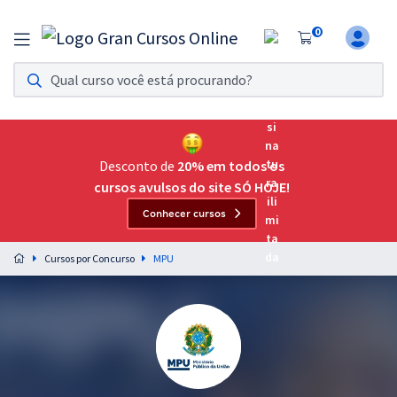
0
Assinatura Ilimitada 11
Acesso a todos os cursos. Teste grátis por 7 dias!
Assinatura OAB Até Passar
Acesso ilimitado a toda preparação para o Exame da
Desconto de
20% em todos os
Ordem, até você passar!
cursos avulsos do site SÓ HOJE!
Conhecer cursos
Residências Multiprofissionais
Preparação completa e intensiva para as principais
Cursos por Concurso
MPU
residências em saúde do Brasil
Concursos
Assinatura Ilimitada
Cursos 20% OFF