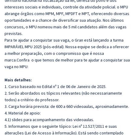
território nacional na fiscalização da lei, defesa do povo e dos
interesses sociais e individuais, controle da atividade policial. o MPU
abrange órgãos como MPM, MPF, MPDFT e MPT, oferecendo diversas
oportunidades e a chance de diversificar sua atuação. Nos últimos
concursos, o MPU nomeou mais de 5 mil candidatos além das vagas
previstas.
Para te ajudar a conquistar sua vaga, o Gran está lançando a turma
IMPARÁVEL MPU 2025 (pós-edital). Nossa equipe se dedica a oferecer
a melhor preparação, com o compromisso que é nossa
marca.Confira o que temos de melhor para te ajudar a conquistar sua
vaga no MPU:
Mais detalhes:
1. Curso baseado no Edital nº 1 de 06 de Janeiro de 2025.
2. Serão abordados os tópicos relevantes (não necessariamente
todos) a critério do professor.
3. Carga horária prevista: de 600 a 660 videoaulas, aproximadamente.
4. Material de apoio:
4.1) slides para acompanhamento das videoaulas.
5. Informamos que o seguinte tópico:
Lei nº 12.527/2011 e suas
alterações (Lei de Acesso à Informação). Está sendo contemplado