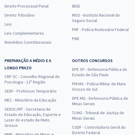
Direito Processual Penal
IBGE
Direito Tributário
INSS - Instituto Nacional do
Seguro Social
Leis
PRF - Polícia Rodoviária Federal
Leis Complementares
PND
Remédios Constitucionais
PREPARAÇÃO A MÉDIO E A
OUTROS CONCURSOS
LONGO PRAZO
DPE SP - Defensoria Pública do
Estado de São Paulo
CRP SC - Conselho Regional de
Psicologia - 12ª Região
PM MS - Polícia Militar de Mato
Grosso do Sul
SEDF - Professor Temporário
DPE MG - Defensoria Pública de
MEC - Ministério da Educação
Minas Gerais
SEDUC/MT - Secretaria de
TJ MG - Tribunal de Justiça de
Estado de Educação, Esporte e
Minas Gerais
Lazer do estado de Mato
Grosso
CGDF - Controladoria Geral do
Distrito Federal
MME - Ministério de Minas e