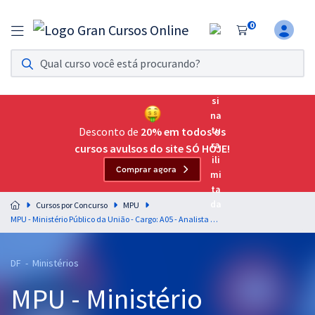
0
Assinatura Ilimitada 11
Acesso a todos os cursos. Teste grátis por 7 dias!
Assinatura OAB Até Passar
Acesso ilimitado a toda preparação para o Exame da
Desconto de
20% em todos os
Ordem, até você passar!
cursos avulsos do site SÓ HOJE!
Comprar agora
Residências Multiprofissionais
Preparação completa e intensiva para as principais
Cursos por Concurso
MPU
residências em saúde do Brasil
MPU - Ministério Público da União - Cargo: A05 - Analista do MPU - Comunicação Social
Concursos
DF - Ministérios
Assinatura Ilimitada
MPU - Ministério
Cursos 20% OFF