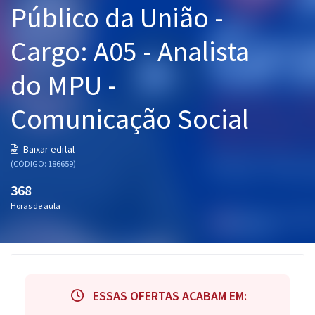
Público da União -
Pós
Cargo: A05 - Analista
Graduação
do MPU -
OAB
Comunicação Social
Mentorias
Questões grátis
Baixar edital
(CÓDIGO: 186659)
Conteúdo gratuito
368
Blog
Horas de aula
Aprovados
Atendimento
ESSAS OFERTAS ACABAM EM: