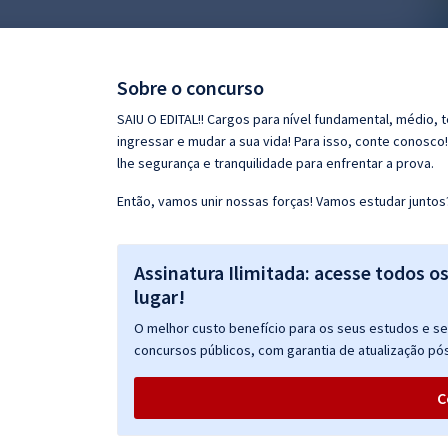
Pós
Graduação
Sobre o concurso
OAB
SAIU O EDITAL!! Cargos para nível fundamental, médio, 
ingressar e mudar a sua vida! Para isso, conte conosco
Mentorias
lhe segurança e tranquilidade para enfrentar a prova.
Então, vamos unir nossas forças! Vamos estudar juntos
Questões grátis
Conteúdo gratuito
Assinatura Ilimitada: acesse todos o
Blog
lugar!
Aprovados
O melhor custo benefício para os seus estudos e seu
concursos públicos, com garantia de atualização pós
Atendimento
C