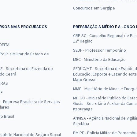
Concursos em Sergipe
RSOS MAIS PROCURADOS
PREPARAÇÃO A MÉDIO E A LONGO
CRP SC - Conselho Regional de Psic
12ª Região
 DELTA
SEDF - Professor Temporário
Polícia Militar do Estado de
s
MEC - Ministério da Educação
E - Secretaria da Fazenda do
SEDUC/MT - Secretaria de Estado 
 do Ceará
Educação, Esporte e Lazer do est
Mato Grosso
BRAS
MME - Ministério de Minas e Energi
DF
MP GO - Ministério Público do Esta
- Empresa Brasileira de Serviços
Goiás - Secretário Auxiliar da Com
lares
Itapuranga
o Brasil
ANVISA - Agência Nacional de Vigilâ
Sanitária
PM PE - Polícia Militar de Pernamb
Instituto Nacional do Seguro Social