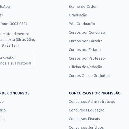
tsApp
Exame de Ordem
il
Graduação
efone: 3003-0894
Pós-Graduação
Cursos por Concurso
 de atendimento:
 a sexta (8h às 20h),
Cursos por Carreira
(9h às 13h).
Cursos por Estado
provado?
Cursos por Professor
nos a sua história!
Oficina de Redação
Cursos Online Gratuitos
S DE CONCURSOS
CONCURSOS POR PROFISSÃO
pe
Concursos Administrativos
nrio
Concursos Educação
lan
Concursos Fiscais
Concursos Jurídicos