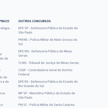
 PRAZO
OUTROS CONCURSOS
ologia -
DPE SP - Defensoria Pública do Estado de
São Paulo
PM MS - Polícia Militar de Mato Grosso do
Sul
DPE MG - Defensoria Pública de Minas
de
Gerais
ado de
TJ MG - Tribunal de Justiça de Minas Gerais
a
CGDF - Controladoria Geral do Distrito
Federal
do de
arca de
DPE RS - Defensoria Pública do Estado do
Rio Grande do Sul
ncia
MP SP - Ministério Público do Estado de
São Paulo
uco
PM SC - Polícia Militar de Santa Catarina