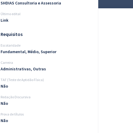
SHDIAS Consultoria e Assessoria
Último edital
Link
Requisitos
Escolaridade
Fundamental, Médio, Superior
Carreira
Administrativas, Outras
TAF (Teste de Aptidão Física)
Não
Redação Discursiva
Não
Prova de títulos
Não