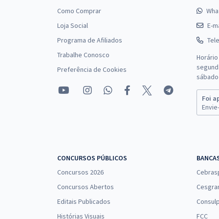
Como Comprar
Wha
Loja Social
E-ma
Programa de Afiliados
Tel
Trabalhe Conosco
Horário
segunda
Preferência de Cookies
sábado 
Foi a
Envie-
CONCURSOS PÚBLICOS
BANCA
Concursos 2026
Cebras
Concursos Abertos
Cesgra
Editais Publicados
Consulp
Histórias Visuais
FCC