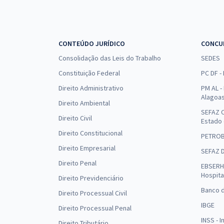
CONTEÚDO JURÍDICO
CONCU
Consolidação das Leis do Trabalho
SEDES
Constituição Federal
PC DF -
Direito Administrativo
PM AL - 
Alagoa
Direito Ambiental
SEFAZ C
Direito Civil
Estado
Direito Constitucional
PETRO
Direito Empresarial
SEFAZ 
Direito Penal
EBSERH 
Hospita
Direito Previdenciário
Banco d
Direito Processual Civil
IBGE
Direito Processual Penal
INSS - 
Direito Tributário