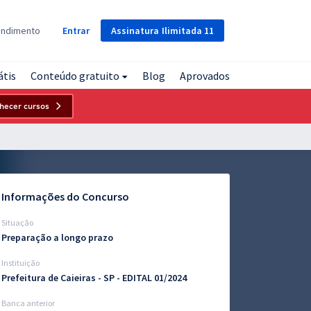
Assinatura
Ilimitada
11
endimento
Entrar
átis
Conteúdo gratuito
Blog
Aprovados
hecer cursos
Informações do Concurso
Situação
Preparação a longo prazo
Instituição
Prefeitura de Caieiras - SP - EDITAL 01/2024
Banca anterior