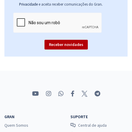
R$ 267,84
à vista
.
Privacidade
e aceita receber comunicações do Gran
22,32
R$
ou 12x de
Economize R$ 66,96 (-20%)
Comprar
Receber novidades
Prefeitura de Santos - SP - Oficial de Administração (Módulo
Especial) (Pós-Edital)
R$ 279,84
à vista
23,32
R$
ou 12x de
Economize R$ 69,96 (-20%)
Comprar
GRAN
SUPORTE
Prefeitura de Santos - SP - Secretário de Unidade Escolar (Pós-
Quem Somos
Central de ajuda
Edital)