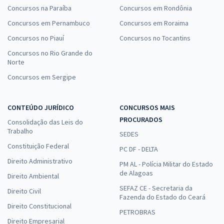
Concursos na Paraíba
Concursos em Rondônia
Prefeitura de Santos - SP - Conhecimentos Básicos para os Cargos
Concursos em Pernambuco
Concursos em Roraima
da Saúde (Assistente Social e Psicólogo Social) - Pós-edital
Concursos no Piauí
Concursos no Tocantins
R$ 311,92
à vista
25,99
Concursos no Rio Grande do
R$
ou 12x de
Norte
Economize R$ 77,98 (-20%)
Concursos em Sergipe
Comprar
CONTEÚDO JURÍDICO
CONCURSOS MAIS
PROCURADOS
Consolidação das Leis do
Prefeitura de Santos - SP - Assistente Social (Pós-edital)
Trabalho
SEDES
R$ 359,92
à vista
Constituição Federal
PC DF - DELTA
29,99
R$
ou 12x de
Direito Administrativo
PM AL - Polícia Militar do Estado
Economize R$ 89,98 (-20%)
de Alagoas
Direito Ambiental
Comprar
SEFAZ CE - Secretaria da
Direito Civil
Fazenda do Estado do Ceará
Direito Constitucional
PETROBRAS
Direito Empresarial