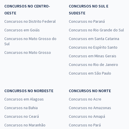
CONCURSOS NO CENTRO-
CONCURSOS NO SUL E
ISS Santos - SP - Conhecimentos Específicos para o cargo de
OESTE
SUDESTE
Auditor Fiscal de Tributos Municipais (Pós-Edital)
Concursos no Distrito Federal
Concursos no Paraná
R$ 159,92
à vista
13,33
R$
ou 12x de
Concursos em Goiás
Concursos no Rio Grande do Sul
Economize R$ 39,98 (-20%)
Concursos no Mato Grosso do
Concursos em Santa Catarina
Sul
Comprar
Concursos no Espírito Santo
Concursos no Mato Grosso
Concursos em Minas Gerais
Concursos no Rio de Janeiro
Prefeitura de Santos - SP - Conhecimentos Específicos para o cargo
Concursos em São Paulo
de Engenheiro Civil (Pós-Edital)
R$ 267,84
à vista
CONCURSOS NO NORDESTE
CONCURSOS NO NORTE
22,32
R$
ou 12x de
Concursos em Alagoas
Concursos no Acre
Economize R$ 66,96 (-20%)
Concursos na Bahia
Concursos no Amazonas
Comprar
Concursos no Ceará
Concursos no Amapá
Concursos no Maranhão
Concursos no Pará