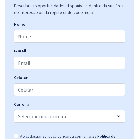
Prefeitura de Santos - SP - Engenheiro Civil (Pós-Edital)
Descubra as oportunidades disponíveis dentro da sua área
de interesse ou da região onde você mora.
R$ 399,99
à vista
33,33
R$
ou 12x de
Nome
Economize R$ 100,00 (-20%)
Comprar
E-mail
Prefeitura de Santos - SP - Farmacêutico (Pós-edital)
Celular
R$ 478,32
à vista
39,86
R$
ou 12x de
Economize R$ 119,58 (-20%)
Comprar
Carreira
Prefeitura de Santos - SP - Motorista (Pós-Edital)
Ao cadastrar-se, você concorda com a nossa
Política de