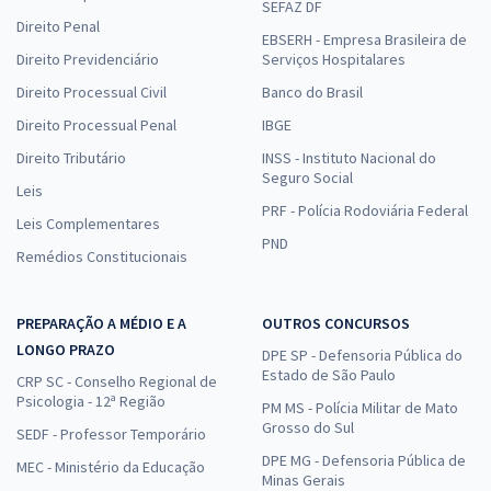
SEFAZ DF
Direito Penal
EBSERH - Empresa Brasileira de
Direito Previdenciário
Serviços Hospitalares
Direito Processual Civil
Banco do Brasil
Direito Processual Penal
IBGE
Direito Tributário
INSS - Instituto Nacional do
Seguro Social
Leis
PRF - Polícia Rodoviária Federal
Leis Complementares
PND
Remédios Constitucionais
PREPARAÇÃO A MÉDIO E A
OUTROS CONCURSOS
LONGO PRAZO
DPE SP - Defensoria Pública do
Estado de São Paulo
CRP SC - Conselho Regional de
Psicologia - 12ª Região
PM MS - Polícia Militar de Mato
Grosso do Sul
SEDF - Professor Temporário
DPE MG - Defensoria Pública de
MEC - Ministério da Educação
Minas Gerais