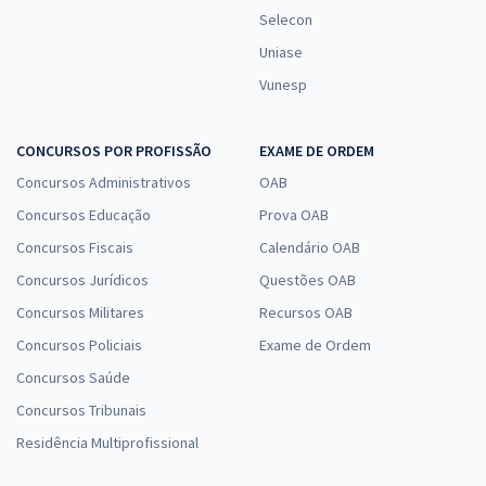
Selecon
Prefeitura de Santos - SP - Inspetor de Alunos (Módulo Especial)
(Pós-Edital)
Uniase
R$ 267,84
à vista
Vunesp
22,32
R$
ou 12x de
Economize R$ 66,96 (-20%)
CONCURSOS POR PROFISSÃO
EXAME DE ORDEM
Comprar
Concursos Administrativos
OAB
Concursos Educação
Prova OAB
Concursos Fiscais
Calendário OAB
ISS Santos - SP - Conhecimentos Básicos para o cargo de Auditor
Concursos Jurídicos
Questões OAB
Fiscal de Tributos Municipais (Pós-Edital)
Concursos Militares
Recursos OAB
R$ 95,92
à vista
Concursos Policiais
Exame de Ordem
7,99
R$
ou 12x de
Economize R$ 23,98 (-20%)
Concursos Saúde
Concursos Tribunais
Comprar
Residência Multiprofissional