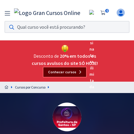
0
Assinatura Ilimitada 11
Acesso a todos os cursos. Teste grátis por 7 dias!
Assinatura OAB Até Passar
Acesso ilimitado a toda preparação para o Exame da
Desconto de
20% em todos os
Ordem, até você passar!
cursos avulsos do site SÓ HOJE!
Conhecer cursos
Residências Multiprofissionais
Preparação completa e intensiva para as principais
Cursos por Concurso
residências em saúde do Brasil
Concursos
Assinatura Ilimitada
Cursos 20% OFF