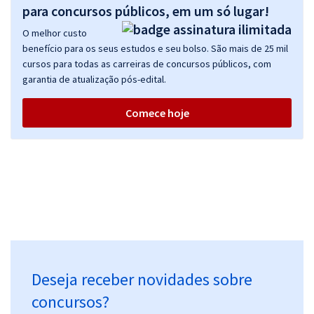
para concursos públicos, em um só lugar!
O melhor custo
Prefeitura de Santos - SP - Biomédico (Pós-edital)
benefício para os seus estudos e seu bolso. São mais de 25 mil
R$ 478,32
à vista
cursos para todas as carreiras de concursos públicos, com
39,86
R$
ou 12x de
garantia de atualização pós-edital.
Economize R$ 119,58 (-20%)
Comece hoje
Comprar
Prefeitura de Santos - SP - Enfermeiro (Pós-edital)
R$ 478,32
à vista
39,86
R$
ou 12x de
Economize R$ 119,58 (-20%)
Comprar
Deseja receber novidades sobre
concursos?