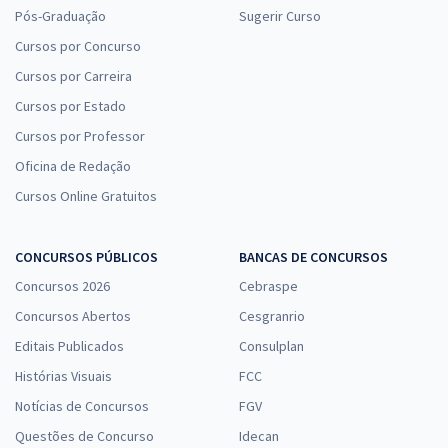
Prefeitura de Santos - SP - Conhecimentos Básicos para os Cargos
Pós-Graduação
Sugerir Curso
da Saúde (Biomédico, Enfermeiro, Farmacêutico, Fisioterapeuta e
Cursos por Concurso
Psicólogo Clínico) - Pós-edital
Cursos por Carreira
R$ 311,92
à vista
Cursos por Estado
25,99
R$
ou 12x de
Economize R$ 77,98 (-20%)
Cursos por Professor
Oficina de Redação
Comprar
Cursos Online Gratuitos
CONCURSOS PÚBLICOS
BANCAS DE CONCURSOS
PGM Santos/SP - Procurador Municipal
Concursos 2026
Cebraspe
R$ 791,84
à vista
65,99
Concursos Abertos
R$
Cesgranrio
ou 12x de
Economize R$ 197,96 (-20%)
Editais Publicados
Consulplan
Comprar
Histórias Visuais
FCC
Notícias de Concursos
FGV
Questões de Concurso
Idecan