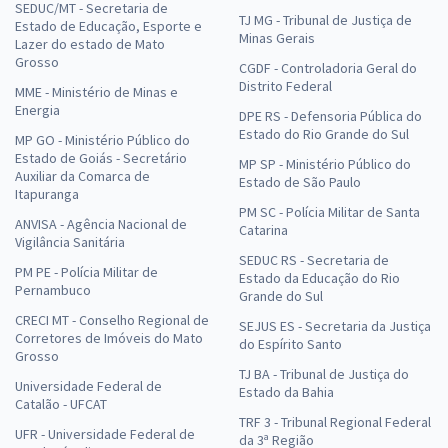
SEDUC/MT - Secretaria de
TJ MG - Tribunal de Justiça de
Estado de Educação, Esporte e
Minas Gerais
Lazer do estado de Mato
Grosso
CGDF - Controladoria Geral do
Distrito Federal
MME - Ministério de Minas e
Energia
DPE RS - Defensoria Pública do
Estado do Rio Grande do Sul
MP GO - Ministério Público do
Estado de Goiás - Secretário
MP SP - Ministério Público do
Auxiliar da Comarca de
Estado de São Paulo
Itapuranga
PM SC - Polícia Militar de Santa
ANVISA - Agência Nacional de
Catarina
Vigilância Sanitária
SEDUC RS - Secretaria de
PM PE - Polícia Militar de
Estado da Educação do Rio
Pernambuco
Grande do Sul
CRECI MT - Conselho Regional de
SEJUS ES - Secretaria da Justiça
Corretores de Imóveis do Mato
do Espírito Santo
Grosso
TJ BA - Tribunal de Justiça do
Universidade Federal de
Estado da Bahia
Catalão - UFCAT
TRF 3 - Tribunal Regional Federal
UFR - Universidade Federal de
da 3ª Região