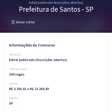
Edital publicado (Inscrições abertas)
Pós
Prefeitura de Santos - SP
Graduação
Baixar edital
OAB
Mentorias
Informações do Concurso
Questões grátis
Situação
Edital publicado (Inscrições abertas)
Conteúdo gratuito
Total de vagas
Blog
226 vagas
Aprovados
Salário
R$ 3.291,01 a R$ 13.263,43
Atendimento
Estado
SP