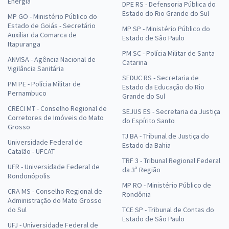
Energia
DPE RS - Defensoria Pública do
Estado do Rio Grande do Sul
MP GO - Ministério Público do
Estado de Goiás - Secretário
MP SP - Ministério Público do
Auxiliar da Comarca de
Estado de São Paulo
Itapuranga
PM SC - Polícia Militar de Santa
ANVISA - Agência Nacional de
Catarina
Vigilância Sanitária
SEDUC RS - Secretaria de
PM PE - Polícia Militar de
Estado da Educação do Rio
Pernambuco
Grande do Sul
CRECI MT - Conselho Regional de
SEJUS ES - Secretaria da Justiça
Corretores de Imóveis do Mato
do Espírito Santo
Grosso
TJ BA - Tribunal de Justiça do
Universidade Federal de
Estado da Bahia
Catalão - UFCAT
TRF 3 - Tribunal Regional Federal
UFR - Universidade Federal de
da 3ª Região
Rondonópolis
MP RO - Ministério Público de
CRA MS - Conselho Regional de
Rondônia
Administração do Mato Grosso
do Sul
TCE SP - Tribunal de Contas do
Estado de São Paulo
UFJ - Universidade Federal de