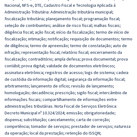
Nacional, NFS-e, DTE, Cadastro Fiscal e Tecnologia Aplicada á
Administração Tributária: Administração tributária municipal;
fiscalização tributária; planejamento fiscal; programação fiscal;
seleção de contribuintes; análise de risco fiscal; malhas fiscais;
diligência fiscal; ação fiscal; início da fiscalização; termo de início de
fiscalização; intimação; notificação; requisição de documentos; termo
de diligência; termo de apreensão; termo de constatação; auto de
infração; representação fiscal; relatório fiscal; encerramento da
fiscalização; contraditório; ampla defesa; prova documental; prova
contábil; prova digital; validade de documentos eletrônicos;
assinatura eletrônica; registros de acesso; logs de sistema; cadeia
de custódia da informação digital; segurança da informação fiscal;
arbitramento; lançamento de ofício; revisão de lançamento;
homologação; decadência; prescrição; sigilo fiscal; intercâmbio de
informações fiscais; compartilhamento de informações entre
administrações tributárias. Nota Fiscal de Serviços Eletrônica:
Decreto Municipal nº 10.324/2024; emissão; obrigatoriedade;
dispensa; substituição; cancelamento; carta de correção;
competência; tomador de serviços; prestador de serviços; natureza
da operação; local da prestação; retenção do ISSQN;