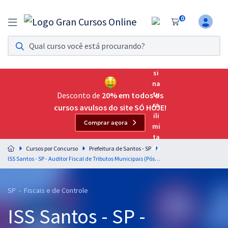
0
Assinatura Ilimitada 11
Acesso a todos os cursos. Teste grátis por 7 dias!
Assinatura OAB Até Passar
Acesso ilimitado a toda preparação para o Exame da
Desconto de
20% em todos os
Ordem, até você passar!
cursos avulsos do site SÓ HOJE!
Comprar agora
Residências Multiprofissionais
Preparação completa e intensiva para as principais
Cursos por Concurso
Prefeitura de Santos - SP
residências em saúde do Brasil
ISS Santos - SP - Auditor Fiscal de Tributos Municipais (Pós-Edital)
Concursos
SP - Fiscais e de Controle
Assinatura Ilimitada
ISS Santos - SP -
Cursos 20% OFF