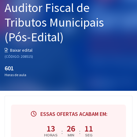
Auditor Fiscal de
Pós
Tributos Municipais
Graduação
(Pós-Edital)
OAB
Mentorias
Baixar edital
(CÓDIGO: 208515)
Questões grátis
601
Horas de aula
Conteúdo gratuito
Blog
Aprovados
ESSAS OFERTAS ACABAM EM:
Atendimento
13
26
10
:
:
HORAS
MIN
SEG