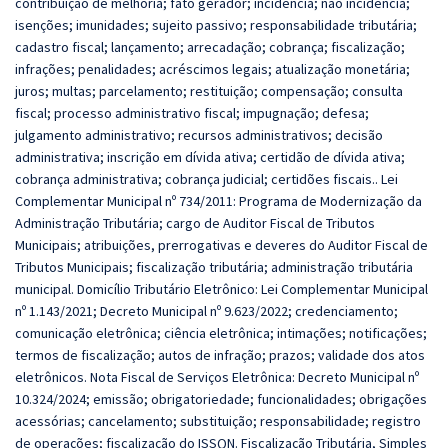
contribuição de melhoria; fato gerador; incidência; não incidência;
isenções; imunidades; sujeito passivo; responsabilidade tributária;
cadastro fiscal; lançamento; arrecadação; cobrança; fiscalização;
infrações; penalidades; acréscimos legais; atualização monetária;
juros; multas; parcelamento; restituição; compensação; consulta
fiscal; processo administrativo fiscal; impugnação; defesa;
julgamento administrativo; recursos administrativos; decisão
administrativa; inscrição em dívida ativa; certidão de dívida ativa;
cobrança administrativa; cobrança judicial; certidões fiscais.. Lei
Complementar Municipal nº 734/2011: Programa de Modernização da
Administração Tributária; cargo de Auditor Fiscal de Tributos
Municipais; atribuições, prerrogativas e deveres do Auditor Fiscal de
Tributos Municipais; fiscalização tributária; administração tributária
municipal. Domicílio Tributário Eletrônico: Lei Complementar Municipal
nº 1.143/2021; Decreto Municipal nº 9.623/2022; credenciamento;
comunicação eletrônica; ciência eletrônica; intimações; notificações;
termos de fiscalização; autos de infração; prazos; validade dos atos
eletrônicos. Nota Fiscal de Serviços Eletrônica: Decreto Municipal nº
10.324/2024; emissão; obrigatoriedade; funcionalidades; obrigações
acessórias; cancelamento; substituição; responsabilidade; registro
de operações; fiscalização do ISSQN. Fiscalização Tributária, Simples