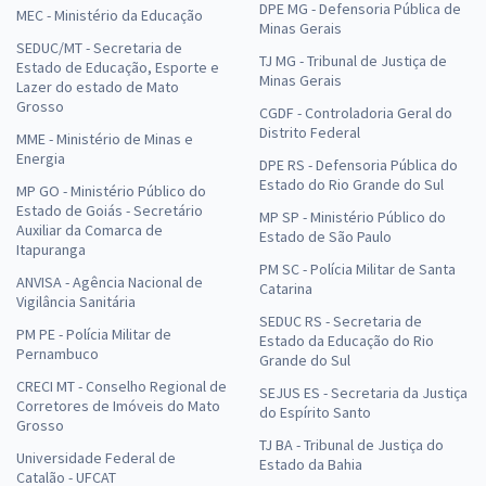
DPE MG - Defensoria Pública de
MEC - Ministério da Educação
Minas Gerais
SEDUC/MT - Secretaria de
TJ MG - Tribunal de Justiça de
Estado de Educação, Esporte e
Minas Gerais
Lazer do estado de Mato
Grosso
CGDF - Controladoria Geral do
Distrito Federal
MME - Ministério de Minas e
Energia
DPE RS - Defensoria Pública do
Estado do Rio Grande do Sul
MP GO - Ministério Público do
Estado de Goiás - Secretário
MP SP - Ministério Público do
Auxiliar da Comarca de
Estado de São Paulo
Itapuranga
PM SC - Polícia Militar de Santa
ANVISA - Agência Nacional de
Catarina
Vigilância Sanitária
SEDUC RS - Secretaria de
PM PE - Polícia Militar de
Estado da Educação do Rio
Pernambuco
Grande do Sul
CRECI MT - Conselho Regional de
SEJUS ES - Secretaria da Justiça
Corretores de Imóveis do Mato
do Espírito Santo
Grosso
TJ BA - Tribunal de Justiça do
Universidade Federal de
Estado da Bahia
Catalão - UFCAT