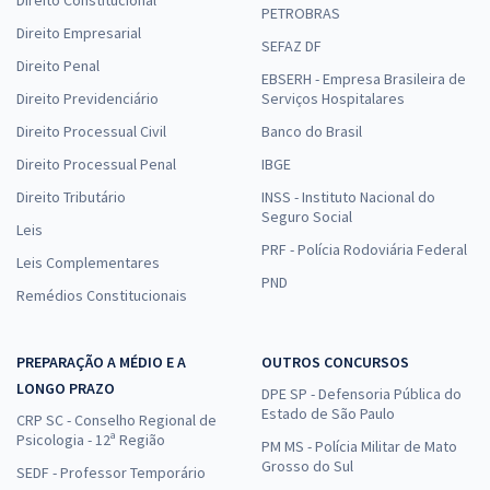
PETROBRAS
Direito Empresarial
SEFAZ DF
Direito Penal
EBSERH - Empresa Brasileira de
Direito Previdenciário
Serviços Hospitalares
Direito Processual Civil
Banco do Brasil
Direito Processual Penal
IBGE
Direito Tributário
INSS - Instituto Nacional do
Seguro Social
Leis
PRF - Polícia Rodoviária Federal
Leis Complementares
PND
Remédios Constitucionais
PREPARAÇÃO A MÉDIO E A
OUTROS CONCURSOS
LONGO PRAZO
DPE SP - Defensoria Pública do
Estado de São Paulo
CRP SC - Conselho Regional de
Psicologia - 12ª Região
PM MS - Polícia Militar de Mato
Grosso do Sul
SEDF - Professor Temporário