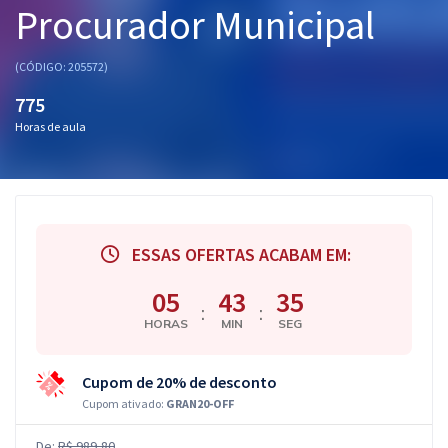
Procurador Municipal
Pós
Graduação
(CÓDIGO: 205572)
775
OAB
Horas de aula
Mentorias
Questões grátis
Conteúdo gratuito
ESSAS OFERTAS ACABAM EM:
Blog
05
43
34
:
:
HORAS
MIN
SEG
Aprovados
Cupom de 20% de desconto
Atendimento
Cupom ativado:
GRAN20-OFF
De:
R$ 989,80