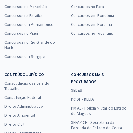
Concursos no Maranhão
Concursos no Pará
Concursos na Paraíba
Concursos em Rondônia
Concursos em Pernambuco
Concursos em Roraima
Concursos no Piauí
Concursos no Tocantins
Concursos no Rio Grande do
Norte
Concursos em Sergipe
CONTEÚDO JURÍDICO
CONCURSOS MAIS
PROCURADOS
Consolidação das Leis do
Trabalho
SEDES
Constituição Federal
PC DF - DELTA
Direito Administrativo
PM AL - Polícia Militar do Estado
de Alagoas
Direito Ambiental
SEFAZ CE - Secretaria da
Direito Civil
Fazenda do Estado do Ceará
Direito Constitucional