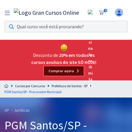
0
Assinatura Ilimitada 11
Acesso a todos os cursos. Teste grátis por 7 dias!
Assinatura OAB Até Passar
Acesso ilimitado a toda preparação para o Exame da
Desconto de
20% em todos os
Ordem, até você passar!
cursos avulsos do site SÓ HOJE!
Comprar agora
Residências Multiprofissionais
Preparação completa e intensiva para as principais
Cursos por Concurso
Prefeitura de Santos - SP
residências em saúde do Brasil
PGM Santos/SP - Procurador Municipal
Concursos
SP - Jurídicas
Assinatura Ilimitada
PGM Santos/SP -
Cursos 20% OFF