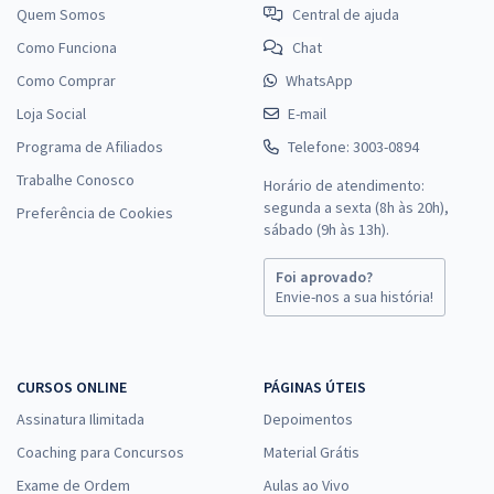
Quem Somos
Central de ajuda
Como Funciona
Chat
Como Comprar
WhatsApp
Loja Social
E-mail
Programa de Afiliados
Telefone: 3003-0894
Trabalhe Conosco
Horário de atendimento:
segunda a sexta (8h às 20h),
Preferência de Cookies
sábado (9h às 13h).
Foi aprovado?
Envie-nos a sua história!
CURSOS ONLINE
PÁGINAS ÚTEIS
Assinatura Ilimitada
Depoimentos
Coaching para Concursos
Material Grátis
Exame de Ordem
Aulas ao Vivo