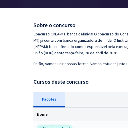
Pós
Graduação
Sobre o concurso
OAB
Concurso CREA-MT: banca definida! O concurso do Con
MT) já conta com banca organizadora definida. O Instit
Mentorias
(INEPAM) foi confirmado como responsável pela execução
União (DOU) desta terça-feira, 28 de abril de 2026.
Questões grátis
Então, vamos unir nossas forças! Vamos estudar juntos
Conteúdo gratuito
Cursos deste concurso
Blog
Aprovados
Pacotes
Atendimento
Nome