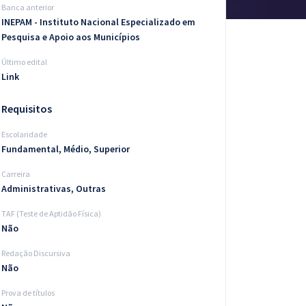
Banca anterior
INEPAM - Instituto Nacional Especializado em
Pesquisa e Apoio aos Municípios
Último edital
Link
Requisitos
Escolaridade
Fundamental, Médio, Superior
Carreira
Administrativas, Outras
TAF (Teste de Aptidão Física)
Não
Redação Discursiva
Não
Prova de títulos