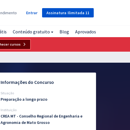
Assinatura
Ilimitada
11
endimento
Entrar
átis
Conteúdo gratuito
Blog
Aprovados
hecer cursos
Informações do Concurso
Situação
Preparação a longo prazo
Instituição
CREA MT - Conselho Regional de Engenharia e
Agronomia de Mato Grosso