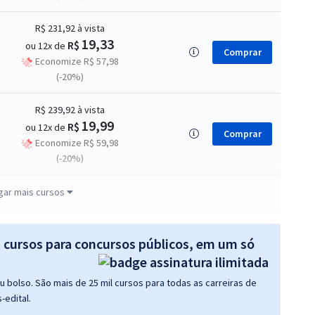
R$ 231,92
à vista
19,33
R$
ou 12x de
Comprar
Economize R$ 57,98
(-20%)
R$ 239,92
à vista
19,99
R$
ou 12x de
Comprar
Economize R$ 59,98
(-20%)
R$ 319,92
à vista
gar mais cursos
26,66
R$
ou 12x de
Comprar
Economize R$ 79,98
(-20%)
s cursos para concursos públicos, em um só
R$ 151,92
à vista
 bolso. São mais de 25 mil cursos para todas as carreiras de
12,66
R$
ou 12x de
Comprar
-edital.
Economize R$ 37,98