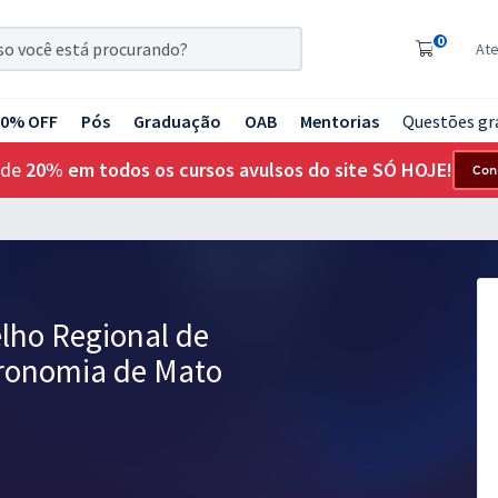
0
At
20% OFF
Pós
Graduação
OAB
Mentorias
Questões gr
 de
20% em todos os cursos avulsos do site SÓ HOJE!
Con
lho Regional de
ronomia de Mato