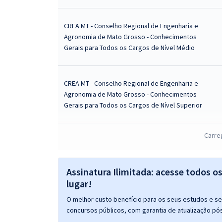
CREA MT - Conselho Regional de Engenharia e
Agronomia de Mato Grosso - Conhecimentos
Gerais para Todos os Cargos de Nível Médio
CREA MT - Conselho Regional de Engenharia e
Agronomia de Mato Grosso - Conhecimentos
Gerais para Todos os Cargos de Nível Superior
Carre
CREA MT - Conselho Regional de Engenharia e
Agronomia de Mato Grosso - Analista Contábil
Assinatura Ilimitada: acesse todos o
lugar!
CREA MT - Conselho Regional de Engenharia e
O melhor custo benefício para os seus estudos e seu
Agronomia de Mato Grosso - Conhecimentos
concursos públicos, com garantia de atualização pós
Gerais para Todos os Cargos de Nível Fundamental