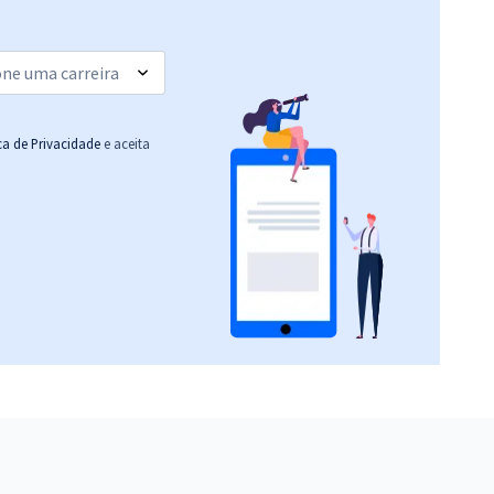
Economize R$ 55,96
(-20%)
R$ 391,84
à vista
32,65
R$
ou 12x de
Comprar
Economize R$ 97,96
ica de Privacidade
e aceita
(-20%)