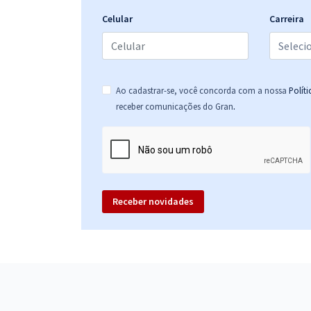
Específicos para Analista Contábil
Celular
Carreira
CREA MT - Conselho Regional de Engenharia e
Agronomia de Mato Grosso - Analista de
Tecnologia da Informação (Desenvolvimento) (Pós-
Ao cadastrar-se, você concorda com a nossa
Polít
edital)
.
receber comunicações do Gran
Receber novidades