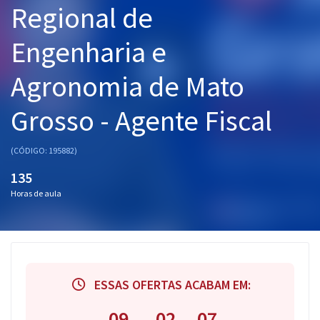
Regional de
Pós
Engenharia e
Graduação
Agronomia de Mato
OAB
Grosso - Agente Fiscal
Mentorias
Questões grátis
(CÓDIGO: 195882)
135
Conteúdo gratuito
Horas de aula
Blog
Aprovados
Atendimento
ESSAS OFERTAS ACABAM EM:
09
02
07