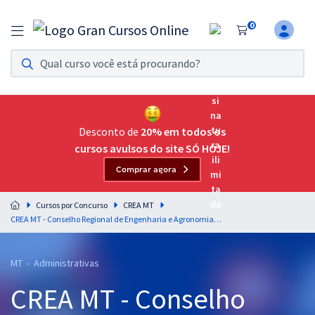
0
Assinatura Ilimitada 11
Acesso a todos os cursos. Teste grátis por 7 dias!
Assinatura OAB Até Passar
Acesso ilimitado a toda preparação para o Exame da
Desconto de
20% em todos os
Ordem, até você passar!
cursos avulsos do site SÓ HOJE!
Comprar agora
Residências Multiprofissionais
Preparação completa e intensiva para as principais
Cursos por Concurso
CREA MT
residências em saúde do Brasil
CREA MT - Conselho Regional de Engenharia e Agronomia de Mato Grosso - Agente Fiscal
Concursos
MT - Administrativas
Assinatura Ilimitada
CREA MT - Conselho
Cursos 20% OFF