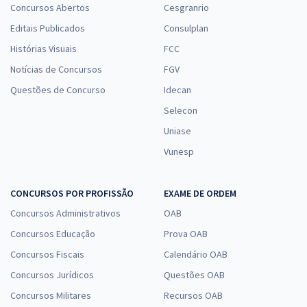
Concursos Abertos
Cesgranrio
Editais Publicados
Consulplan
Histórias Visuais
FCC
Notícias de Concursos
FGV
Questões de Concurso
Idecan
Selecon
Uniase
Vunesp
CONCURSOS POR PROFISSÃO
EXAME DE ORDEM
Concursos Administrativos
OAB
Concursos Educação
Prova OAB
Concursos Fiscais
Calendário OAB
Concursos Jurídicos
Questões OAB
Concursos Militares
Recursos OAB