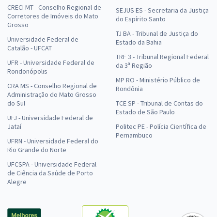
CRECI MT - Conselho Regional de
SEJUS ES - Secretaria da Justiça
Corretores de Imóveis do Mato
do Espírito Santo
Grosso
TJ BA - Tribunal de Justiça do
Universidade Federal de
Estado da Bahia
Catalão - UFCAT
TRF 3 - Tribunal Regional Federal
UFR - Universidade Federal de
da 3ª Região
Rondonópolis
MP RO - Ministério Público de
CRA MS - Conselho Regional de
Rondônia
Administração do Mato Grosso
do Sul
TCE SP - Tribunal de Contas do
Estado de São Paulo
UFJ - Universidade Federal de
Jataí
Politec PE - Polícia Científica de
Pernambuco
UFRN - Universidade Federal do
Rio Grande do Norte
UFCSPA - Universidade Federal
de Ciência da Saúde de Porto
Alegre