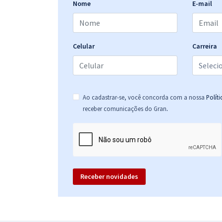
Nome
E-mail
UFF - Universidade Federal Fluminense -
Conhecimentos Básicos para o Cargo de
Psicólogo/Área: Organizacional e do Trabalho com
a Equipe Gran
Celular
Carreira
UFF - Universidade Federal Fluminense -
Conhecimentos Específicos para Contador
Ao cadastrar-se, você concorda com a nossa
Polít
.
receber comunicações do Gran
UFF - Universidade Federal Fluminense -
Engenheiro/Área: Elétrica
Receber novidades
UFF - Universidade Federal Fluminense -
Farmacêutico