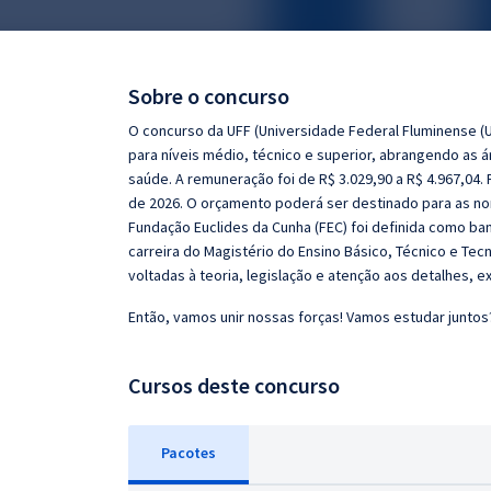
Pós
Graduação
Sobre o concurso
OAB
O concurso da UFF (Universidade Federal Fluminense (U
para níveis médio, técnico e superior, abrangendo as á
Mentorias
saúde. A remuneração foi de R$ 3.029,90 a R$ 4.967,04
de 2026. O orçamento poderá ser destinado para as no
Fundação Euclides da Cunha (FEC) foi definida como ba
Questões grátis
carreira do Magistério do Ensino Básico, Técnico e Tecn
Conteúdo gratuito
voltadas à teoria, legislação e atenção aos detalhes,
Blog
Então, vamos unir nossas forças! Vamos estudar juntos
Aprovados
Cursos deste concurso
Atendimento
Pacotes