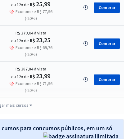
25,99
R$
ou 12x de
Comprar
Economize R$ 77,96
(-20%)
R$ 279,04
à vista
23,25
R$
ou 12x de
Comprar
Economize R$ 69,76
(-20%)
R$ 287,84
à vista
23,99
R$
ou 12x de
Comprar
Economize R$ 71,96
(-20%)
R$ 295,84
à vista
gar mais cursos
24,65
R$
ou 12x de
Comprar
Economize R$ 73,96
(-20%)
s cursos para concursos públicos, em um só