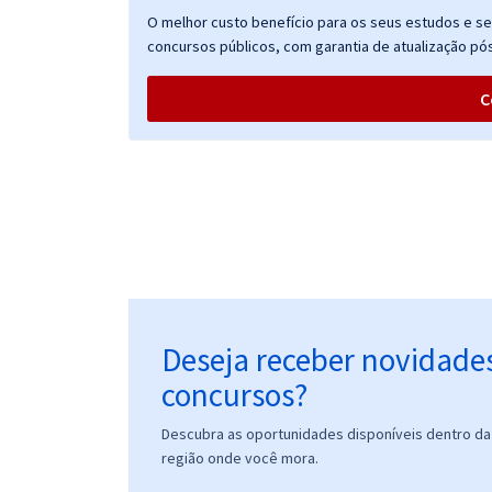
UFF - Universidade Federal Fluminense -
O melhor custo benefício para os seus estudos e seu
Conhecimentos Básicos a Todos os Cargos de
concursos públicos, com garantia de atualização pós
Nível Médio
C
UFF - Universidade Federal Fluminense -
Conhecimentos Específicos para o Cargo de
Assistente em Administração
UFF - Universidade Federal Fluminense - Psicólogo/
Área: Organizacional e do Trabalho
Deseja receber novidade
concursos?
UFF - Universidade Federal Fluminense -
Conhecimentos Específicos para o Cargo de
Descubra as oportunidades disponíveis dentro da 
Psicólogo/Área: Organizacional e do Trabalho com
região onde você mora.
a Equipe Gran