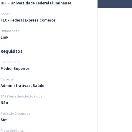
UFF - Universidade Federal Fluminense
Banca
FEC - Federal Express Comerce
Último edital
Link
Requisitos
Escolaridade
Médio, Superior
Carreira
Administrativas, Saúde
TAF (Teste de Aptidão Física)
Não
Redação Discursiva
Sim
Prova de títulos