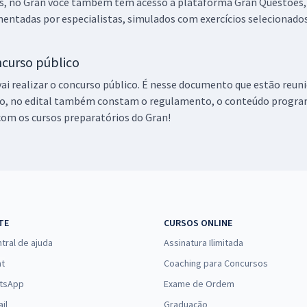
os, no Gran você também tem acesso à plataforma Gran Questões, 
(-20%)
omentadas por especialistas, simulados com exercícios seleciona
R$ 279,84
à vista
23,32
R$
ou 12x de
oncurso público
Comprar
Economize R$ 69,96
 vai realizar o concurso público. É nesse documento que estão re
(-20%)
isso, no edital também constam o regulamento, o conteúdo programá
com os cursos preparatórios do Gran!
TE
CURSOS ONLINE
tral de ajuda
Assinatura Ilimitada
at
Coaching para Concursos
tsApp
Exame de Ordem
il
Graduação