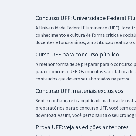
Concurso UFF: Universidade Federal Fl
UFF - Universidade Federal Fluminense -
Engenheiro/Área: Florestal
A Universidade Federal Fluminense (
UFF
), locali
conhecimento e cultura de forma crítica e social
docentes e funcionários, a instituição realiza o
c
Curso UFF para concurso público
UFF - Universidade Federal Fluminense - Técnico
em Assuntos Educacionais
A melhor forma de se preparar para o concurso p
para o concurso UFF. Os módulos são elaborados 
conteúdos que devem ser abordados na prova.
UFF - Universidade Federal Fluminense - Pedagogo
Concurso UFF: materiais exclusivos
(Módulo Especial)
Sentir confiança e tranquilidade na hora de reali
preparatórios para o concurso UFF, você tem ace
download. Assim, você personaliza o seu cronog
UFF - Universidade Federal Fluminense - Gestão
Prova UFF: veja as edições anteriores
Pública