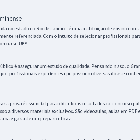
R$ 399,92
à vista
uminense
33,33
R$
ou 12x de
Comprar
Economize R$ 99,98
zada no estado do Rio de Janeiro, é uma instituição de ensino com a
(-20%)
mente referenciada. Com o intuito de selecionar profissionais par
oncurso UFF
.
R$ 335,84
à vista
27,99
R$
ou 12x de
Comprar
Economize R$ 83,96
úblico é assegurar um estudo de qualidade. Pensando nisso, o Gra
(-20%)
por profissionais experientes que possuem diversas dicas e conh
R$ 343,84
à vista
28,65
R$
ou 12x de
Comprar
Economize R$ 85,96
zar a prova é essencial para obter bons resultados no concurso públi
(-20%)
sso a diversos materiais exclusivos. São videoaulas, aulas em PDF
rama e garante um preparo eficaz.
R$ 375,84
à vista
31,32
R$
ou 12x de
Comprar
Economize R$ 93,96