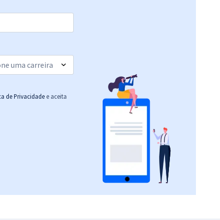
R$ 354,24
à vista
29,52
R$
ou 12x de
Comprar
Economize R$ 88,56
(-20%)
R$ 255,84
à vista
21,32
R$
ou 12x de
Comprar
Economize R$ 63,96
ica de Privacidade
e aceita
(-20%)
R$ 479,92
à vista
39,99
R$
ou 12x de
Comprar
Economize R$ 119,98
(-20%)
R$ 399,92
à vista
33,33
R$
ou 12x de
Comprar
Economize R$ 99,98
(-20%)