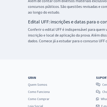
Além de contar com diversos materiais exclusiv
concursos públicos. São questões revisadas e c
ao longo do estudo.
UFF - Universidade Federal Fluminense -
Edital UFF: inscrições e datas para o c
Tecnólogo/Formação: Comunicação Social (Pré-
Edital)
Conferir o edital UFF é indispensável para quem
inscrição e local de aplicação da prova. Além d
dados. Comece já a estudar para o concurso UFF 
GRAN
SUPOR
Quem Somos
Cen
Como Funciona
Ch
Como Comprar
Wha
Loja Social
E-ma