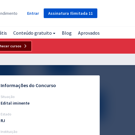
Assinatura
Ilimitada
11
endimento
Entrar
átis
Conteúdo gratuito
Blog
Aprovados
hecer cursos
Informações do Concurso
Situação
Edital iminente
Estado
RJ
Instituição