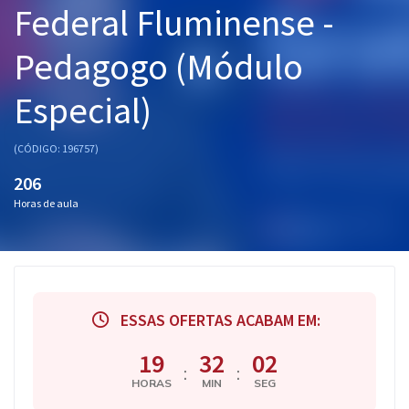
Federal Fluminense -
Pós
Pedagogo (Módulo
Graduação
Especial)
OAB
Mentorias
(CÓDIGO: 196757)
206
Questões grátis
Horas de aula
Conteúdo gratuito
Blog
Aprovados
ESSAS OFERTAS ACABAM EM:
Atendimento
19
32
01
:
:
HORAS
MIN
SEG