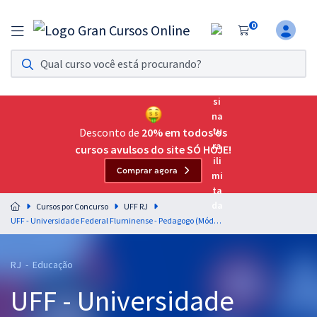
0
Assinatura Ilimitada 11
Acesso a todos os cursos. Teste grátis por 7 dias!
Assinatura OAB Até Passar
Acesso ilimitado a toda preparação para o Exame da
Desconto de
20% em todos os
Ordem, até você passar!
cursos avulsos do site SÓ HOJE!
Comprar agora
Residências Multiprofissionais
Preparação completa e intensiva para as principais
Cursos por Concurso
UFF RJ
residências em saúde do Brasil
UFF - Universidade Federal Fluminense - Pedagogo (Módulo Especial)
Concursos
RJ - Educação
Assinatura Ilimitada
UFF - Universidade
Cursos 20% OFF