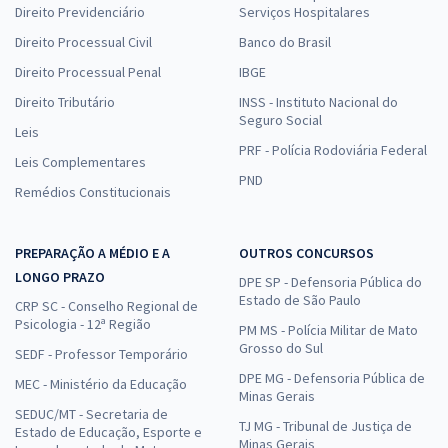
Comprar
Direito Previdenciário
Serviços Hospitalares
Direito Processual Civil
Banco do Brasil
Direito Processual Penal
IBGE
SEDES DF - Secretaria de Desenvolvimento Social do Distrito Federal
Direito Tributário
INSS - Instituto Nacional do
- Especialista em Desenvolvimento e Assistência Social -
Seguro Social
Leis
Conhecimentos Específicos para o Cargo de Nutrição (Cargo 407) -
PRF - Polícia Rodoviária Federal
Pós-edital
Leis Complementares
PND
R$ 287,92
à vista
Remédios Constitucionais
23,99
R$
ou 12x de
Economize R$ 71,98 (-20%)
PREPARAÇÃO A MÉDIO E A
OUTROS CONCURSOS
Comprar
LONGO PRAZO
DPE SP - Defensoria Pública do
Estado de São Paulo
CRP SC - Conselho Regional de
Psicologia - 12ª Região
PM MS - Polícia Militar de Mato
Grosso do Sul
SEDF - Professor Temporário
SEDES DF - Secretaria de Desenvolvimento Social do Distrito Federal
DPE MG - Defensoria Pública de
MEC - Ministério da Educação
- Conhecimentos Específicos para Técnico em Desenvolvimento e
Minas Gerais
Assistência Social - Cuidador Social (Cargo 201) - Pós-edital
SEDUC/MT - Secretaria de
TJ MG - Tribunal de Justiça de
Estado de Educação, Esporte e
R$ 399,92
à vista
Minas Gerais