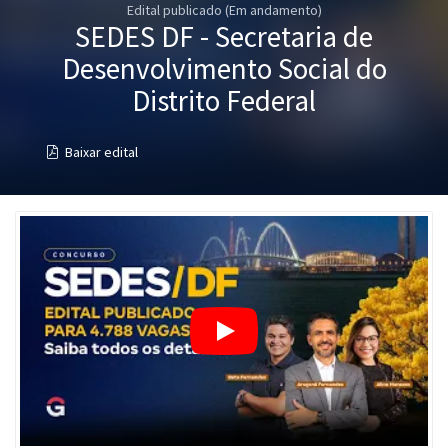
Edital publicado (Em andamento)
Pós
SEDES DF - Secretaria de
Graduação
Desenvolvimento Social do
Distrito Federal
OAB
Baixar edital
Mentorias
Questões grátis
Conteúdo gratuito
Blog
Aprovados
Atendimento