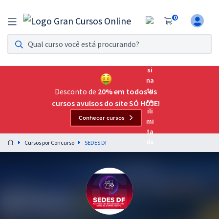
0
Assinatura Ilimitada 11
Acesso a todos os cursos. Teste grátis por 7 dias!
Assinatura OAB Até Passar
Acesso ilimitado a toda preparação para o Exame da
Desconto de
20% em todos os
Ordem, até você passar!
cursos avulsos do site SÓ HOJE!
Conhecer cursos
Residências Multiprofissionais
Preparação completa e intensiva para as principais
Cursos por Concurso
SEDES DF
residências em saúde do Brasil
Concursos
Assinatura Ilimitada
Cursos 20% OFF