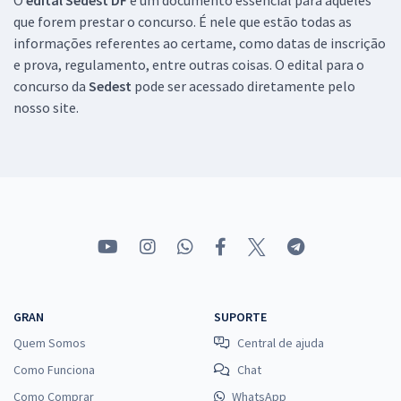
SEDES DF - Secretaria de Desenvolvimento Social do Distrito Federal
que forem prestar o concurso. É nele que estão todas as
- Especialista em Desenvolvimento e Assistência Social - Nutrição
informações referentes ao certame, como datas de inscrição
(Cargo 407) - Pós-edital
e prova, regulamento, entre outras coisas. O edital para o
concurso da
Sedest
pode ser acessado diretamente pelo
R$ 479,99
à vista
40,00
nosso site.
R$
ou 12x de
Economize R$ 120,00 (-20%)
Comprar
SEDES DF - Secretaria de Desenvolvimento Social do Distrito Federal
- Técnico em Desenvolvimento e Assistência Social - Cuidador Social
(Cargo 201) - Pós-edital
R$ 399,92
à vista
GRAN
SUPORTE
33,33
R$
ou 12x de
Quem Somos
Central de ajuda
Economize R$ 99,98 (-20%)
Como Funciona
Chat
Comprar
Como Comprar
WhatsApp