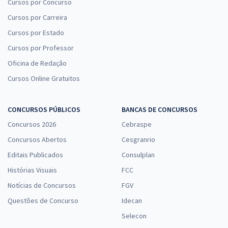
Cursos por Concurso
Comprar
Cursos por Carreira
Cursos por Estado
Cursos por Professor
Treinamento Intensivo para SEDES DF - Especialista em
Oficina de Redação
Desenvolvimento e Assistência Social (EDAS) - Especialidade:
Cursos Online Gratuitos
Pedagogia (Cargo 408) (Pós-Edital)
R$ 239,92
à vista
CONCURSOS PÚBLICOS
BANCAS DE CONCURSOS
19,99
R$
ou 12x de
Economize R$ 59,98 (-20%)
Concursos 2026
Cebraspe
Concursos Abertos
Cesgranrio
Comprar
Editais Publicados
Consulplan
Histórias Visuais
FCC
Notícias de Concursos
FGV
SEDES DF - Secretaria de Desenvolvimento Social do Distrito Federal
- Conhecimentos Gerais e Específicos Comuns aos Cargos de
Questões de Concurso
Idecan
Especialista em Desenvolvimento e Assistência Social (Pós-edital)
Selecon
R$ 367,92
à vista