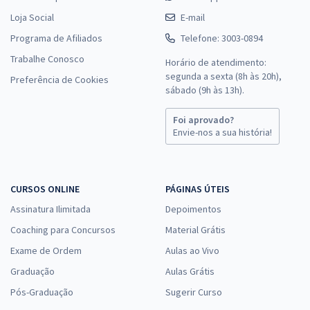
Loja Social
E-mail
Programa de Afiliados
Telefone: 3003-0894
SEDES DF - Secretaria de Desenvolvimento Social do Distrito Federal
Trabalhe Conosco
Horário de atendimento:
- Especialista em Desenvolvimento e Assistência Social (EDAS) -
segunda a sexta (8h às 20h),
Preferência de Cookies
Especialidade: Serviço Social (Cargo 410) - Pós-Edital
sábado (9h às 13h).
R$ 479,99
à vista
40,00
R$
ou 12x de
Foi aprovado?
Envie-nos a sua história!
Economize R$ 120,00 (-20%)
Comprar
CURSOS ONLINE
PÁGINAS ÚTEIS
Assinatura Ilimitada
Depoimentos
SEDES DF - Secretaria de Desenvolvimento Social do Distrito Federal
Coaching para Concursos
Material Grátis
- Especialista em Desenvolvimento e Assistência Social (EDAS) -
Exame de Ordem
Aulas ao Vivo
Especialidade: Ciências Contábeis (Cargo 401) - Pós-edital
Graduação
Aulas Grátis
R$ 479,04
à vista
39,92
R$
ou 12x de
Pós-Graduação
Sugerir Curso
Economize R$ 119,76 (-20%)