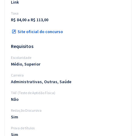
Link
Taxa
R$ 84,00 a R$ 113,00
Site oficial do concurso
Requisitos
Escolaridade
Médio, Superior
Carreira
Administrativas, Outras, Saúde
TAF (Teste de Aptidão Física)
Não
Redação Discursiva
Sim
Prova de títulos
Sim