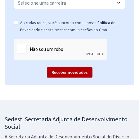
Comprar
Ao cadastrar-se, você concorda com a nossa
Política de
.
Privacidade
e aceita receber comunicações do Gran
SEDES DF - Secretaria de Desenvolvimento Social do Distrito Federal
- Conhecimentos Gerais para Todos os Cargos (Pós-edital)
R$ 311,92
à vista
25,99
R$
ou 12x de
Economize R$ 77,98 (-20%)
Receber novidades
Comprar
SEDES DF - Secretaria de Desenvolvimento Social do Distrito Federal
- Especialista em Desenvolvimento e Assistência Social (EDAS) -
Sedest: Secretaria Adjunta de Desenvolvimento
Especialidade: Administração (Cargo 400) - Pós-edital
Social
R$ 479,04
à vista
A Secretaria Adjunta de Desenvolvimento Social do Distrito
39,92
R$
ou 12x de