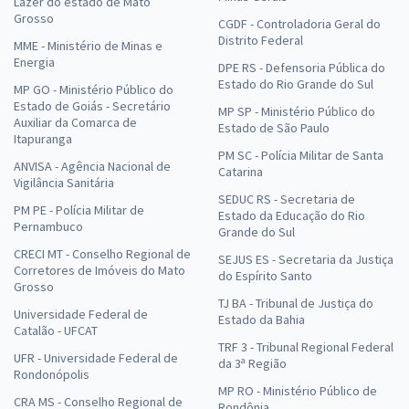
Lazer do estado de Mato
33,33
R$
ou 12x de
Grosso
CGDF - Controladoria Geral do
Economize R$ 99,98 (-20%)
Distrito Federal
MME - Ministério de Minas e
Energia
Comprar
DPE RS - Defensoria Pública do
Estado do Rio Grande do Sul
MP GO - Ministério Público do
Estado de Goiás - Secretário
MP SP - Ministério Público do
Auxiliar da Comarca de
Estado de São Paulo
Itapuranga
Treinamento Intensivo para SEDES DF - Especialista em
PM SC - Polícia Militar de Santa
ANVISA - Agência Nacional de
Catarina
Desenvolvimento e Assistência Social (EDAS) - Especialidade: Direito
Vigilância Sanitária
e Legislação (Cargo 403) (Pós-Edital)
SEDUC RS - Secretaria de
PM PE - Polícia Militar de
Estado da Educação do Rio
R$ 319,92
à vista
Pernambuco
Grande do Sul
26,66
R$
ou 12x de
CRECI MT - Conselho Regional de
SEJUS ES - Secretaria da Justiça
Economize R$ 79,98 (-20%)
Corretores de Imóveis do Mato
do Espírito Santo
Grosso
Comprar
TJ BA - Tribunal de Justiça do
Universidade Federal de
Estado da Bahia
Catalão - UFCAT
TRF 3 - Tribunal Regional Federal
UFR - Universidade Federal de
da 3ª Região
Rondonópolis
Treinamento Intensivo para SEDES DF - Especialista em
MP RO - Ministério Público de
Desenvolvimento e Assistência Social (EDAS) - Especialidade:
CRA MS - Conselho Regional de
Rondônia