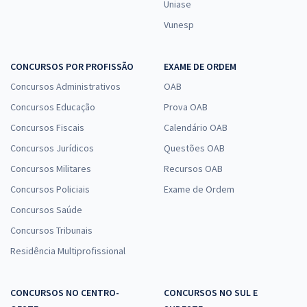
Uniase
30,66
R$
ou 12x de
Vunesp
Economize R$ 91,98 (-20%)
Comprar
CONCURSOS POR PROFISSÃO
EXAME DE ORDEM
Concursos Administrativos
OAB
Concursos Educação
Prova OAB
SEDES DF - Secretaria de Desenvolvimento Social do Distrito Federal
Concursos Fiscais
Calendário OAB
- Especialista em Desenvolvimento e Assistência Social (EDAS) -
Concursos Jurídicos
Especialidade: Comunicação Social (Cargo 402) - Pós-Edital
Questões OAB
Concursos Militares
R$ 479,04
à vista
Recursos OAB
39,92
R$
ou 12x de
Concursos Policiais
Exame de Ordem
Economize R$ 119,76 (-20%)
Concursos Saúde
Comprar
Concursos Tribunais
Residência Multiprofissional
SEDES DF - Secretaria de Desenvolvimento Social do Distrito Federal
CONCURSOS NO CENTRO-
CONCURSOS NO SUL E
- Conhecimentos Específicos para Técnico em Desenvolvimento e