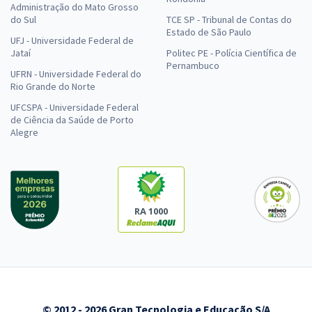
Administração do Mato Grosso
Administração (Cargo 400) (Pós-Edital)
do Sul
TCE SP - Tribunal de Contas do
R$ 239,92
à vista
Estado de São Paulo
UFJ - Universidade Federal de
19,99
R$
ou 12x de
Jataí
Politec PE - Polícia Científica de
Economize R$ 59,98 (-20%)
Pernambuco
UFRN - Universidade Federal do
Rio Grande do Norte
Comprar
UFCSPA - Universidade Federal
de Ciência da Saúde de Porto
Alegre
SEDES DF - Secretaria de Desenvolvimento Social do Distrito Federal
- Especialista em Desenvolvimento e Assistência Social (EDAS) -
Especialidade: Economia (Cargo 404) - Pós-edital
R$ 479,04
à vista
RA 1000
39,92
R$
ou 12x de
Economize R$ 119,76 (-20%)
Comprar
© 2012 - 2026 Gran Tecnologia e Educação S/A