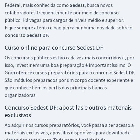
Federal, mais conhecida como
Sedest
, busca novos
Economize R$ 119,76 (-20%)
colaboradores frequentemente por meio de concurso
Comprar
público. Há vagas para cargos de níveis médio e superior.
Fique sempre atento e não perca nenhuma novidade sobre o
concurso Sedest DF
.
Curso online para concurso Sedest DF
SEDES DF - Secretaria de Desenvolvimento Social do Distrito Federal
- Especialista em Desenvolvimento e Assistência Social - Psicologia
Os concursos públicos estão cada vez mais concorridos e, por
(Cargo 409) - Pós-Edital
isso, investir em uma boa preparação é importantíssimo. O
R$ 479,20
à vista
Gran oferece cursos preparatórios para o concurso Sedest DF.
39,93
R$
ou 12x de
São módulos preparados por um corpo docente experiente e
Economize R$ 119,80 (-20%)
que conhece bem os perfis das principais bancas
organizadoras.
Comprar
Concurso Sedest DF: apostilas e outros materiais
exclusivos
SEDES DF - Secretaria de Desenvolvimento Social do Distrito Federal
Ao adquirir os cursos preparatórios, você passa a ter acesso a
- Conhecimentos Específicos para Técnico em Desenvolvimento e
materiais exclusivos, apostilas disponíveis para download e
Assistência Social (TDAS) - Especialidade: Técnico Administrativo
videoaulas completas. Tudo com a finalidade de