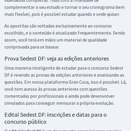
(Cargo 202) - (Pós-edital)
complementar o seu estudo e tornar o seu cronograma bem
R$ 317,44
à vista
mais flexível, pois é possível estudar quando e onde quiser.
26,45
R$
ou 12x de
As apostilas são voltadas exclusivamente ao concurso
Economize R$ 79,36 (-20%)
escolhido, e o conteúdo é atualizado frequentemente. Sendo
Comprar
assim, você terá em mãos um material de qualidade
comprovada para se basear.
Prova Sedest DF: veja as edições anteriores
SEDES DF - Secretaria de Desenvolvimento Social do Distrito Federal
Uma maneira inteligente de estudar para o concurso Sedest
- Conhecimentos Gerais e Específicos Comuns aos Cargos de
DF é revendo as provas de edições anteriores e analisando as
Técnico em Desenvolvimento e Assistência Social (Pós-edital)
questões. Em nossa plataforma Gran Cuca, isso é possível. Lá,
R$ 343,92
à vista
você tem acesso às provas anteriores com questões
28,66
R$
ou 12x de
comentadas por profissionais e ainda pode desenvolver
Economize R$ 85,98 (-20%)
simulados para conseguir mensurar a própria evolução.
Comprar
Edital Sedest DF: inscrições e datas para o
concurso público
O
edital Sedest DF
é um documento essencial para aqueles