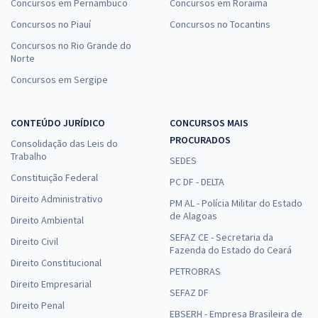
Concursos em Pernambuco
Concursos em Roraima
Concursos no Piauí
Concursos no Tocantins
Curso Gratuito - SEDES DF - Secretaria de Desenvolvimento Social
Concursos no Rio Grande do
do Distrito Federal - Técnico em Desenvolvimento e Assistência
Norte
Social (TDAS) - Especialidade: Técnico Administrativo (Cargo 202) -
(Pós-edital)
Concursos em Sergipe
De:
R$ 200,00
0,00
R$
por
CONTEÚDO JURÍDICO
CONCURSOS MAIS
PROCURADOS
Comprar
Consolidação das Leis do
Trabalho
SEDES
Constituição Federal
PC DF - DELTA
Direito Administrativo
PM AL - Polícia Militar do Estado
Treinamento Intensivo para SEDES DF - Especialista em
de Alagoas
Direito Ambiental
Desenvolvimento e Assistência Social (EDAS) - Psicologia (Cargo
SEFAZ CE - Secretaria da
409) (Pós-Edital)
Direito Civil
Fazenda do Estado do Ceará
R$ 239,92
à vista
Direito Constitucional
PETROBRAS
19,99
R$
ou 12x de
Direito Empresarial
SEFAZ DF
Economize R$ 59,98 (-20%)
Direito Penal
EBSERH - Empresa Brasileira de