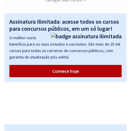
SEDES DF - Secretaria de Desenvolvimento Social do Distrito Federal
- Técnico em Desenvolvimento e Assistência Social - Agente Social
(Cargo 200) - Pós-edital
Assinatura Ilimitada: acesse todos os cursos
para concursos públicos, em um só lugar!
R$ 399,92
à vista
33,33
R$
ou 12x de
O melhor custo
Economize R$ 99,98 (-20%)
benefício para os seus estudos e seu bolso. São mais de 25 mil
cursos para todas as carreiras de concursos públicos, com
Comprar
garantia de atualização pós-edital.
Comece hoje
SEDES DF - Secretaria de Desenvolvimento Social do Distrito Federal
- Especialista em Desenvolvimento e Assistência Social (EDAS) -
Especialidade: Educador Social (Cargo 405) - Pós-edital
R$ 479,04
à vista
39,92
R$
ou 12x de
Economize R$ 119,76 (-20%)
Comprar