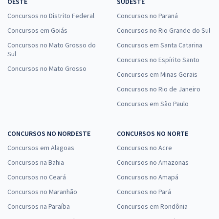
OESTE
SUDESTE
Assistência Social - Agente Social (Cargo 200) (Pós-edital)
Concursos no Distrito Federal
Concursos no Paraná
R$ 287,92
à vista
Concursos em Goiás
Concursos no Rio Grande do Sul
23,99
R$
ou 12x de
Concursos no Mato Grosso do
Concursos em Santa Catarina
Economize R$ 71,98 (-20%)
Sul
Concursos no Espírito Santo
Comprar
Concursos no Mato Grosso
Concursos em Minas Gerais
Concursos no Rio de Janeiro
Concursos em São Paulo
SEDES DF - Secretaria de Desenvolvimento Social do Distrito Federal
- Conhecimentos Específicos para o cargo de Especialista em
Desenvolvimento e Assistência Social (EDAS) - Especialidade: Direito
CONCURSOS NO NORDESTE
CONCURSOS NO NORTE
e Legislação (Cargo 403) (Pós-Edital)
Concursos em Alagoas
Concursos no Acre
R$ 478,80
à vista
Concursos na Bahia
Concursos no Amazonas
39,90
R$
ou 12x de
Concursos no Ceará
Concursos no Amapá
Economize R$ 119,70 (-20%)
Concursos no Maranhão
Concursos no Pará
Comprar
Concursos na Paraíba
Concursos em Rondônia