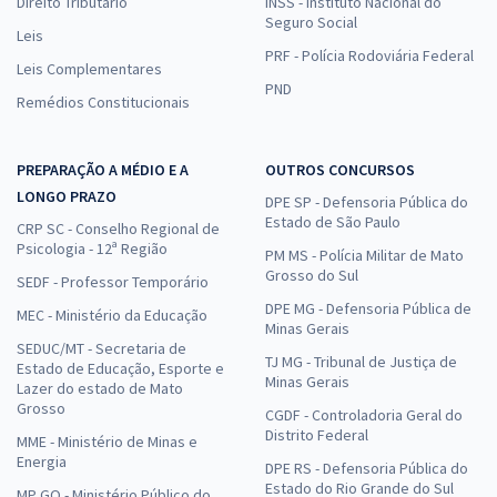
Direito Tributário
INSS - Instituto Nacional do
Seguro Social
Leis
PRF - Polícia Rodoviária Federal
Leis Complementares
PND
Remédios Constitucionais
PREPARAÇÃO A MÉDIO E A
OUTROS CONCURSOS
LONGO PRAZO
DPE SP - Defensoria Pública do
Estado de São Paulo
CRP SC - Conselho Regional de
Psicologia - 12ª Região
PM MS - Polícia Militar de Mato
Grosso do Sul
SEDF - Professor Temporário
DPE MG - Defensoria Pública de
MEC - Ministério da Educação
Minas Gerais
SEDUC/MT - Secretaria de
TJ MG - Tribunal de Justiça de
Estado de Educação, Esporte e
Minas Gerais
Lazer do estado de Mato
Grosso
CGDF - Controladoria Geral do
Distrito Federal
MME - Ministério de Minas e
Energia
DPE RS - Defensoria Pública do
Estado do Rio Grande do Sul
MP GO - Ministério Público do