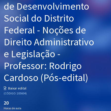
de Desenvolvimento
Pós
Social do Distrito
Graduação
Federal - Noções de
OAB
Direito Administrativo
Mentorias
e Legislação -
Questões grátis
Conteúdo gratuito
Professor: Rodrigo
Blog
Cardoso (Pós-edital)
Aprovados
Baixar edital
(CÓDIGO: 205604)
Atendimento
20
Horas de aula