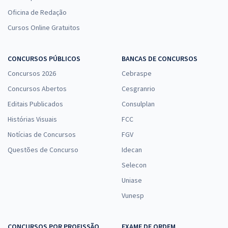
Oficina de Redação
Cursos Online Gratuitos
CONCURSOS PÚBLICOS
BANCAS DE CONCURSOS
Concursos 2026
Cebraspe
Concursos Abertos
Cesgranrio
Editais Publicados
Consulplan
Histórias Visuais
FCC
Notícias de Concursos
FGV
Questões de Concurso
Idecan
Selecon
Uniase
Vunesp
CONCURSOS POR PROFISSÃO
EXAME DE ORDEM