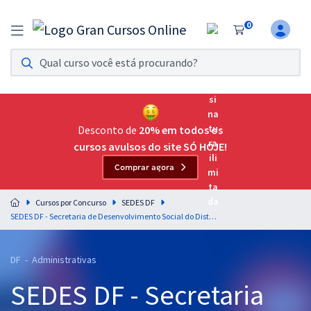
0
Assinatura Ilimitada 11
Acesso a todos os cursos. Teste grátis por 7 dias!
Assinatura OAB Até Passar
Acesso ilimitado a toda preparação para o Exame da
Desconto de
20% em todos os
Ordem, até você passar!
cursos avulsos do site SÓ HOJE!
Comprar agora
Residências Multiprofissionais
Preparação completa e intensiva para as principais
Cursos por Concurso
SEDES DF
residências em saúde do Brasil
SEDES DF - Secretaria de Desenvolvimento Social do Distrito Federal - Noções de Direito Administrativo e Legislação - Professor: Rodrigo Cardoso (Pós-edital)
Concursos
DF - Administrativas
Assinatura Ilimitada
SEDES DF - Secretaria
Cursos 20% OFF