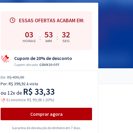
ESSAS OFERTAS ACABAM EM:
03
53
31
:
:
HORAS
MIN
SEG
Cupom de 20% de desconto
Cupom ativado:
GRAN20-OFF
De:
R$ 499,90
Por:
R$ 399,92
à vista
R$ 33,33
ou
12x de
Economize R$ 99,98 (-20%)
Comprar agora
Garantia de devolução do dinheiro em 7 dias.