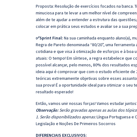
Proposta: Resolução de exercícios focados na banca. 
minuciosa para te levar a um melhor nível de compree
além de te ajudar a entender a estrutura das questões/
colocar em prática seus estudos e avaliar se a sua pr
✅Sprint Final:
Na sua caminhada enquanto aluno(a), mu
Regra de Pareto denominada “80/20”, uma ferramenta ana
cotidiana e que visa à otimização de esforços e à boa 
atuais: O tempo! Em síntese, a regra estabelece que
possível alcançar, pelo menos, 80% dos resultados es
ideia aqui é comprovar que com o estudo eficiente de 
teóricas extremamente objetivas sobre esses assunto
sua prova! É a oportunidade ideal para otimizar o seu 
resultado esperado!
Então, vamos unir nossas forças! Vamos estudar juntos
Observação:
Serão gravadas apenas as aulas dos tópicos
1. Serão disponibilizados apenas:
Língua Portuguesa e C
Legislação e Noções De Primeiros Socorros
DIFERENCIAIS EXCLUSIVOS: