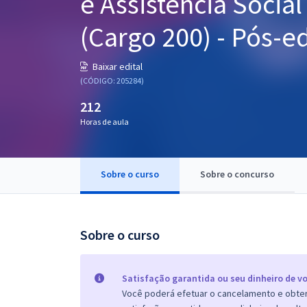
e Assistência Social
Pós
(Cargo 200) - Pós-ed
Graduação
Baixar edital
OAB
(CÓDIGO: 205284)
212
Mentorias
Horas de aula
Questões grátis
Conteúdo gratuito
Sobre o curso
Sobre o concurso
Blog
Aprovados
Sobre o curso
Atendimento
Satisfação garantida ou seu dinheiro de vo
Você poderá efetuar o cancelamento e obter 