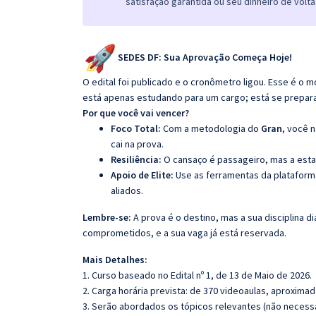
satisfação garantida ou seu dinheiro de volta
SEDES DF: Sua Aprovação Começa Hoje!
O edital foi publicado e o cronômetro ligou. Esse é 
está apenas estudando para um cargo; está se preparando
Por que você vai vencer?
Foco Total:
Com a metodologia do
Gran
, você 
cai na prova.
Resiliência:
O cansaço é passageiro, mas a esta
Apoio de Elite:
Use as ferramentas da platafor
aliados.
Lembre-se:
A prova é o destino, mas a sua disciplina di
comprometidos, e a sua vaga já está reservada.
Mais Detalhes:
1. Curso baseado no Edital nº 1, de 13 de Maio de 2026.
2. Carga horária prevista: de 370 videoaulas, aproxima
3. Serão abordados os tópicos relevantes (não necessa