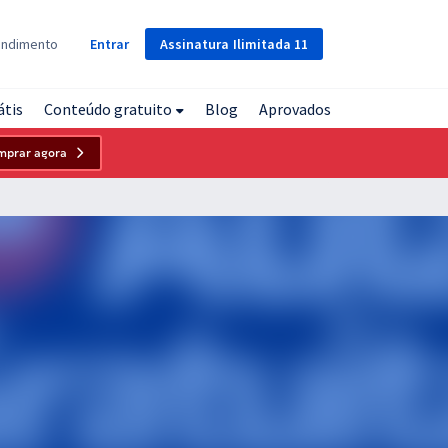
Assinatura
Ilimitada
11
endimento
Entrar
átis
Conteúdo gratuito
Blog
Aprovados
mprar agora