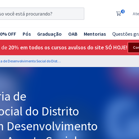
0
At
20% OFF
Pós
Graduação
OAB
Mentorias
Questões gr
 de
20% em todos os cursos avulsos do site SÓ HOJE!
Co
SEDES DF - Secretaria de Desenvolvimento Social do Distrito Federal - Técnico em Desenvolvimento e Assistência Social - Agente Social (Cargo 200) - Pós-edital
ia de
ial do Distrito
em Desenvolvimento