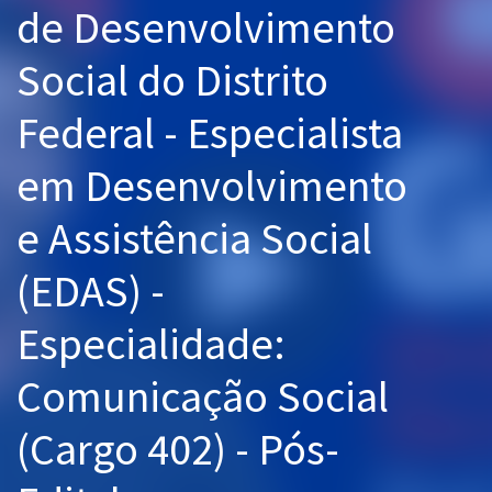
de Desenvolvimento
Pós
Social do Distrito
Graduação
Federal - Especialista
OAB
em Desenvolvimento
Mentorias
e Assistência Social
Questões grátis
Conteúdo gratuito
(EDAS) -
Blog
Especialidade:
Aprovados
Comunicação Social
Atendimento
(Cargo 402) - Pós-