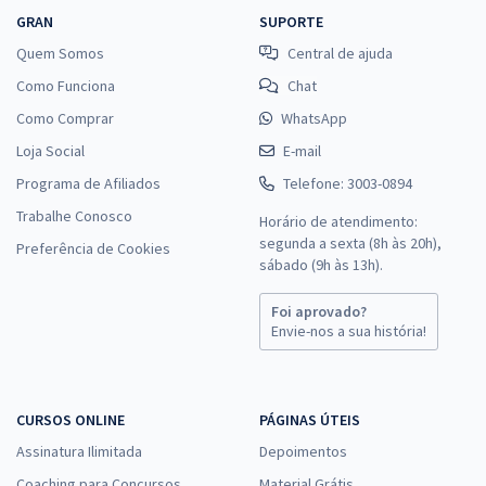
GRAN
SUPORTE
Quem Somos
Central de ajuda
Como Funciona
Chat
Como Comprar
WhatsApp
Loja Social
E-mail
Programa de Afiliados
Telefone: 3003-0894
Trabalhe Conosco
Horário de atendimento:
segunda a sexta (8h às 20h),
Preferência de Cookies
sábado (9h às 13h).
Foi aprovado?
Envie-nos a sua história!
CURSOS ONLINE
PÁGINAS ÚTEIS
Assinatura Ilimitada
Depoimentos
Coaching para Concursos
Material Grátis