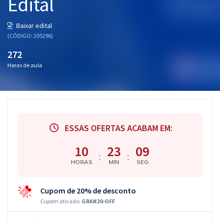
Edital
Baixar edital
(CÓDIGO: 205296)
272
Horas de aula
ESSAS OFERTAS ACABAM EM:
10
23
08
:
:
HORAS
MIN
SEG
Cupom de 20% de desconto
Cupom ativado:
GRAN20-OFF