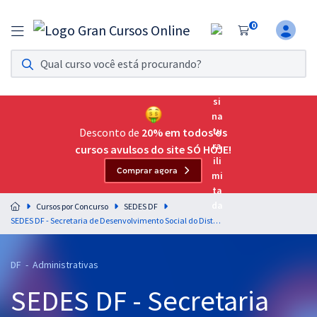
0
Assinatura Ilimitada 11
Acesso a todos os cursos. Teste grátis por 7 dias!
Assinatura OAB Até Passar
Acesso ilimitado a toda preparação para o Exame da
Desconto de
20% em todos os
Ordem, até você passar!
cursos avulsos do site SÓ HOJE!
Comprar agora
Residências Multiprofissionais
Preparação completa e intensiva para as principais
Cursos por Concurso
SEDES DF
residências em saúde do Brasil
SEDES DF - Secretaria de Desenvolvimento Social do Distrito Federal - Especialista em Desenvolvimento e Assistência Social (EDAS) - Especialidade: Comunicação Social (Cargo 402) - Pós-Edital
Concursos
DF - Administrativas
Assinatura Ilimitada
SEDES DF - Secretaria
Cursos 20% OFF