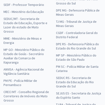
Grosso do Sul
SEDF - Professor Temporário
DPE MG - Defensoria Pública de
MEC - Ministério da Educação
Minas Gerais
SEDUC/MT - Secretaria de
TJ MG - Tribunal de Justiça de
Estado de Educação, Esporte e
Minas Gerais
Lazer do estado de Mato
Grosso
CGDF - Controladoria Geral do
Distrito Federal
MME - Ministério de Minas e
Energia
DPE RS - Defensoria Pública do
Estado do Rio Grande do Sul
MP GO - Ministério Público do
Estado de Goiás - Secretário
MP SP - Ministério Público do
Auxiliar da Comarca de
Estado de São Paulo
Itapuranga
PM SC - Polícia Militar de Santa
ANVISA - Agência Nacional de
Catarina
Vigilância Sanitária
SEDUC RS - Secretaria de
PM PE - Polícia Militar de
Estado da Educação do Rio
Pernambuco
Grande do Sul
CRECI MT - Conselho Regional de
SEJUS ES - Secretaria da Justiça
Corretores de Imóveis do Mato
do Espírito Santo
Grosso
TJ BA - Tribunal de Justiça do