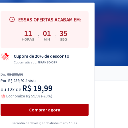
ESSAS OFERTAS ACABAM EM:
11
01
34
:
:
HORAS
MIN
SEG
Cupom de 20% de desconto
Cupom ativado:
GRAN20-OFF
De:
R$ 299,90
Por:
R$ 239,92
à vista
R$ 19,99
ou
12x de
Economize R$ 59,98 (-20%)
Comprar agora
Garantia de devolução do dinheiro em 7 dias.