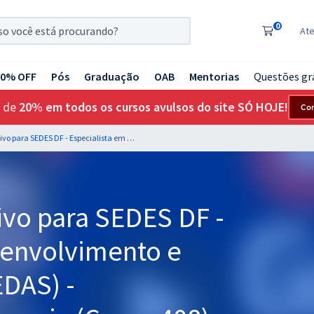
0
At
20% OFF
Pós
Graduação
OAB
Mentorias
Questões gr
 de
20% em todos os cursos avulsos do site SÓ HOJE!
Co
Treinamento Intensivo para SEDES DF - Especialista em Desenvolvimento e Assistência Social (EDAS) - Especialidade: Pedagogia (Cargo 408) (Pós-Edital)
ivo para SEDES DF -
senvolvimento e
EDAS) -