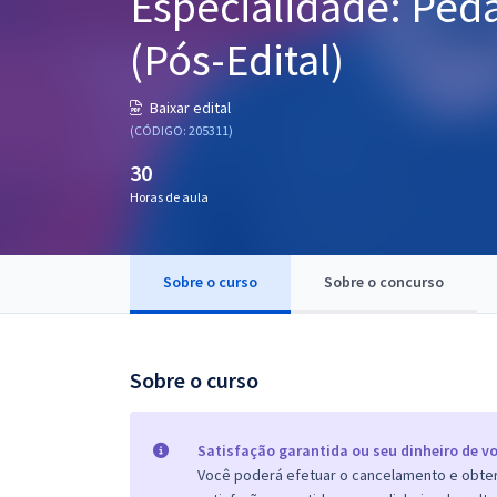
Especialidade: Ped
Pós
(Pós-Edital)
Graduação
Baixar edital
OAB
(CÓDIGO: 205311)
30
Mentorias
Horas de aula
Questões grátis
Conteúdo gratuito
Sobre o curso
Sobre o concurso
Blog
Aprovados
Sobre o curso
Atendimento
Satisfação garantida ou seu dinheiro de vo
Você poderá efetuar o cancelamento e obter 