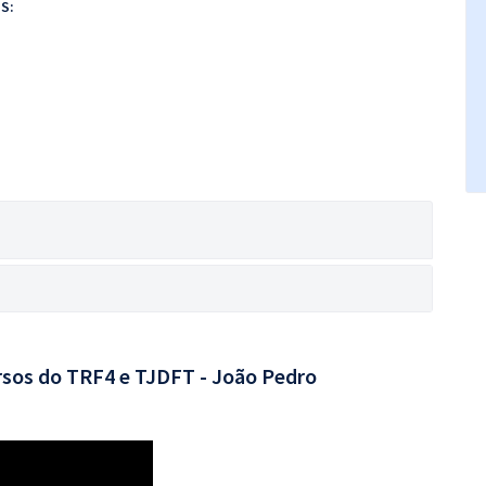
S:
rsos do TRF4 e TJDFT - João Pedro