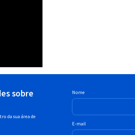
des sobre
Nome
ro da sua área de
E-mail