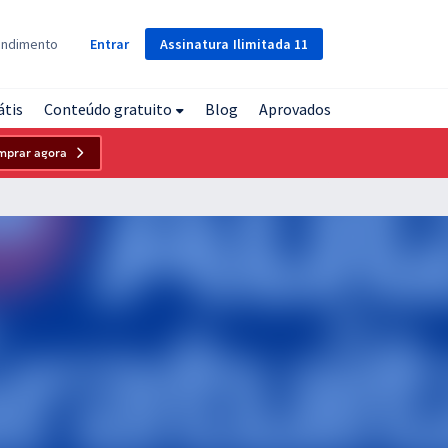
Assinatura
Ilimitada
11
endimento
Entrar
átis
Conteúdo gratuito
Blog
Aprovados
mprar agora