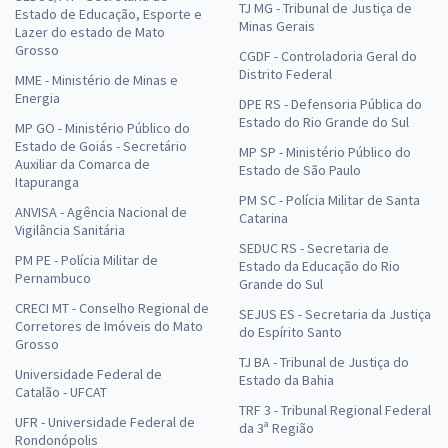
TJ MG - Tribunal de Justiça de
Estado de Educação, Esporte e
Minas Gerais
Lazer do estado de Mato
Grosso
CGDF - Controladoria Geral do
Distrito Federal
MME - Ministério de Minas e
Energia
DPE RS - Defensoria Pública do
Estado do Rio Grande do Sul
MP GO - Ministério Público do
Estado de Goiás - Secretário
MP SP - Ministério Público do
Auxiliar da Comarca de
Estado de São Paulo
Itapuranga
PM SC - Polícia Militar de Santa
ANVISA - Agência Nacional de
Catarina
Vigilância Sanitária
SEDUC RS - Secretaria de
PM PE - Polícia Militar de
Estado da Educação do Rio
Pernambuco
Grande do Sul
CRECI MT - Conselho Regional de
SEJUS ES - Secretaria da Justiça
Corretores de Imóveis do Mato
do Espírito Santo
Grosso
TJ BA - Tribunal de Justiça do
Universidade Federal de
Estado da Bahia
Catalão - UFCAT
TRF 3 - Tribunal Regional Federal
UFR - Universidade Federal de
da 3ª Região
Rondonópolis