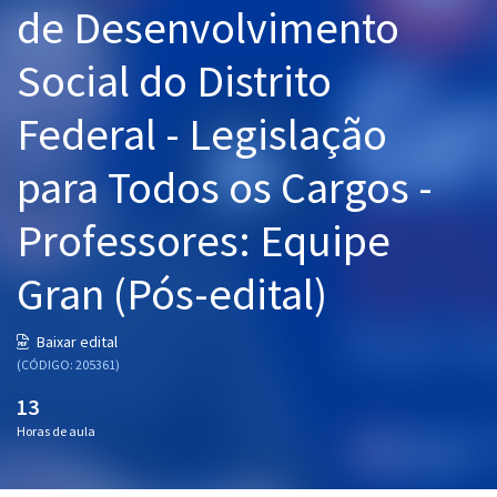
de Desenvolvimento
Pós
Social do Distrito
Graduação
Federal - Legislação
OAB
para Todos os Cargos -
Mentorias
Professores: Equipe
Questões grátis
Conteúdo gratuito
Gran (Pós-edital)
Blog
Baixar edital
Aprovados
(CÓDIGO: 205361)
13
Atendimento
Horas de aula