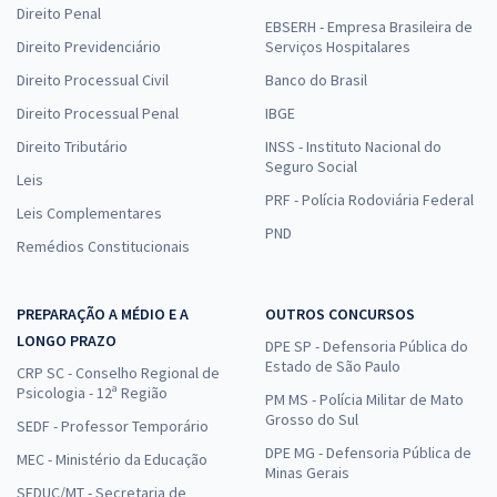
Direito Penal
EBSERH - Empresa Brasileira de
Direito Previdenciário
Serviços Hospitalares
Direito Processual Civil
Banco do Brasil
Direito Processual Penal
IBGE
Direito Tributário
INSS - Instituto Nacional do
Seguro Social
Leis
PRF - Polícia Rodoviária Federal
Leis Complementares
PND
Remédios Constitucionais
PREPARAÇÃO A MÉDIO E A
OUTROS CONCURSOS
LONGO PRAZO
DPE SP - Defensoria Pública do
Estado de São Paulo
CRP SC - Conselho Regional de
Psicologia - 12ª Região
PM MS - Polícia Militar de Mato
Grosso do Sul
SEDF - Professor Temporário
DPE MG - Defensoria Pública de
MEC - Ministério da Educação
Minas Gerais
SEDUC/MT - Secretaria de