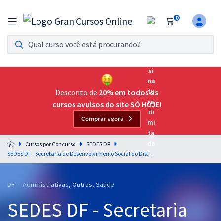
0
Assinatura Ilimitada 11
Acesso a todos os cursos. Teste grátis por 7 dias!
Assinatura OAB Até Passar
Acesso ilimitado a toda preparação para o Exame da
Desconto de
20% em todos os
Ordem, até você passar!
cursos avulsos do site SÓ HOJE!
Comprar agora
Residências Multiprofissionais
Preparação completa e intensiva para as principais
Cursos por Concurso
SEDES DF
residências em saúde do Brasil
SEDES DF - Secretaria de Desenvolvimento Social do Distrito Federal - Legislação para Todos os Cargos - Professores: Equipe Gran (Pós-edital)
Concursos
DF - Administrativas, Outras, Saúde
Assinatura Ilimitada
SEDES DF - Secretaria
Cursos 20% OFF