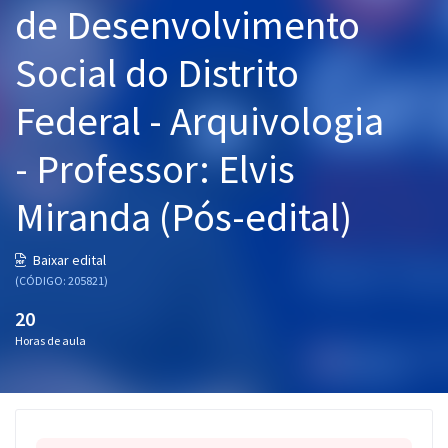
de Desenvolvimento
Pós
Social do Distrito
Graduação
Federal - Arquivologia
OAB
- Professor: Elvis
Mentorias
Miranda (Pós-edital)
Questões grátis
Conteúdo gratuito
Baixar edital
(CÓDIGO: 205821)
Blog
20
Aprovados
Horas de aula
Atendimento