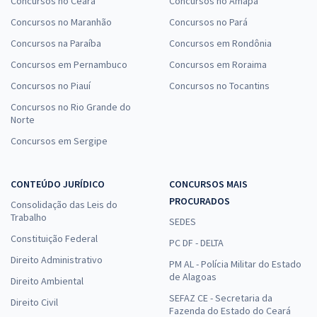
Concursos no Ceará
Concursos no Amapá
Concursos no Maranhão
Concursos no Pará
Concursos na Paraíba
Concursos em Rondônia
Concursos em Pernambuco
Concursos em Roraima
Concursos no Piauí
Concursos no Tocantins
Concursos no Rio Grande do
Norte
Concursos em Sergipe
CONTEÚDO JURÍDICO
CONCURSOS MAIS
PROCURADOS
Consolidação das Leis do
Trabalho
SEDES
Constituição Federal
PC DF - DELTA
Direito Administrativo
PM AL - Polícia Militar do Estado
de Alagoas
Direito Ambiental
SEFAZ CE - Secretaria da
Direito Civil
Fazenda do Estado do Ceará