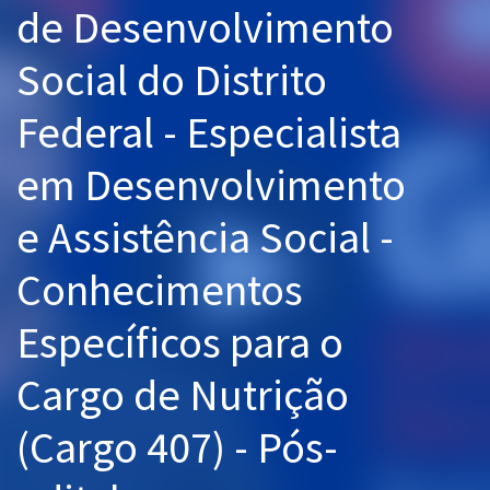
de Desenvolvimento
Pós
Social do Distrito
Graduação
Federal - Especialista
OAB
em Desenvolvimento
Mentorias
e Assistência Social -
Questões grátis
Conteúdo gratuito
Conhecimentos
Blog
Específicos para o
Aprovados
Cargo de Nutrição
Atendimento
(Cargo 407) - Pós-