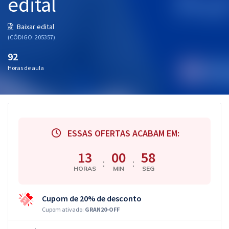
edital
Baixar edital
(CÓDIGO: 205357)
92
Horas de aula
ESSAS OFERTAS ACABAM EM:
13
00
57
:
:
HORAS
MIN
SEG
Cupom de 20% de desconto
Cupom ativado:
GRAN20-OFF