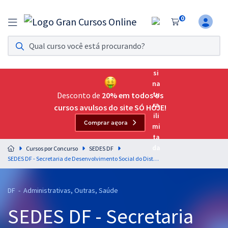
0
Assinatura Ilimitada 11
Acesso a todos os cursos. Teste grátis por 7 dias!
Assinatura OAB Até Passar
Acesso ilimitado a toda preparação para o Exame da
Desconto de
20% em todos os
Ordem, até você passar!
cursos avulsos do site SÓ HOJE!
Comprar agora
Residências Multiprofissionais
Preparação completa e intensiva para as principais
Cursos por Concurso
SEDES DF
residências em saúde do Brasil
SEDES DF - Secretaria de Desenvolvimento Social do Distrito Federal - Especialista em Desenvolvimento e Assistência Social - Conhecimentos Específicos para o Cargo de Nutrição (Cargo 407) - Pós-edital
Concursos
DF - Administrativas, Outras, Saúde
Assinatura Ilimitada
SEDES DF - Secretaria
Cursos 20% OFF