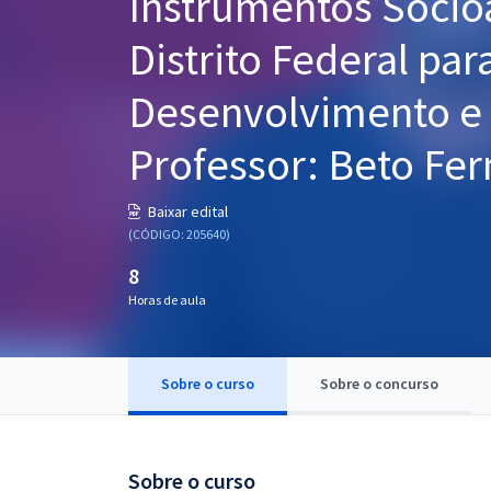
Instrumentos Socioa
Pós
Distrito Federal par
Graduação
Desenvolvimento e A
OAB
Professor: Beto Fer
Mentorias
Baixar edital
Questões grátis
(CÓDIGO: 205640)
Conteúdo gratuito
8
Horas de aula
Blog
Aprovados
Sobre o curso
Sobre o concurso
Atendimento
Sobre o curso