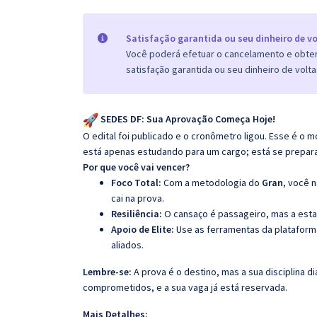
Satisfação garantida ou seu dinheiro de vo
Você poderá efetuar o cancelamento e obter 
satisfação garantida ou seu dinheiro de volta
SEDES DF: Sua Aprovação Começa Hoje!
O edital foi publicado e o cronômetro ligou. Esse é 
está apenas estudando para um cargo; está se preparando
Por que você vai vencer?
Foco Total:
Com a metodologia do
Gran
, você 
cai na prova.
Resiliência:
O cansaço é passageiro, mas a esta
Apoio de Elite:
Use as ferramentas da platafor
aliados.
Lembre-se:
A prova é o destino, mas a sua disciplina di
comprometidos, e a sua vaga já está reservada.
Mais Detalhes: