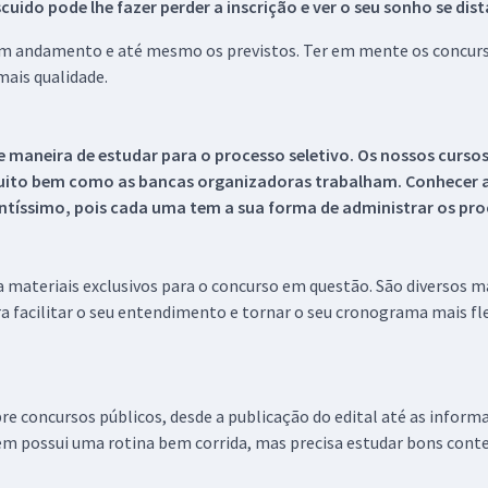
ido pode lhe fazer perder a inscrição e ver o seu sonho se dis
 em andamento e até mesmo os previstos. Ter em mente os concurso
ais qualidade.
 maneira de estudar para o processo seletivo. Os nossos curso
uito bem como as bancas organizadoras trabalham. Conhecer a
tíssimo, pois cada uma tem a sua forma de administrar os proc
 a materiais exclusivos para o concurso em questão. São diversos 
a facilitar o seu entendimento e tornar o seu cronograma mais fle
re concursos públicos, desde a publicação do edital até as inform
em possui uma rotina bem corrida, mas precisa estudar bons conte