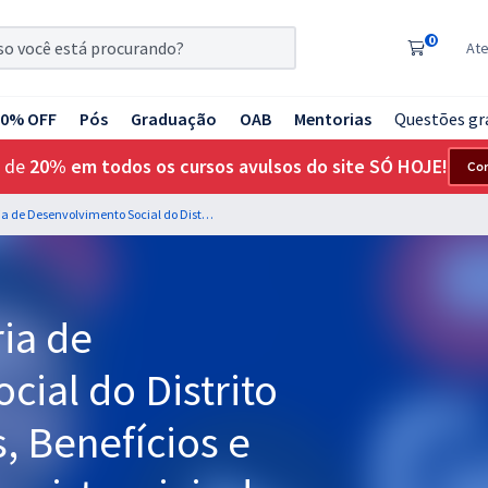
0
At
20% OFF
Pós
Graduação
OAB
Mentorias
Questões gr
 de
20% em todos os cursos avulsos do site SÓ HOJE!
Co
SEDES DF - Secretaria de Desenvolvimento Social do Distrito Federal - Programas, Benefícios e Instrumentos Socioassistenciais do Distrito Federal para Especialista em Desenvolvimento e Assistência Social - Professor: Beto Fernandes (Pós-edital)
ia de
ial do Distrito
, Benefícios e