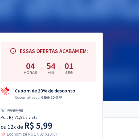
ESSAS OFERTAS ACABAM EM:
04
53
59
:
:
HORAS
MIN
SEG
Cupom de 20% de desconto
Cupom ativado:
GRAN20-OFF
De:
R$ 89,90
Por:
R$ 71,92
à vista
R$ 5,99
ou
12x de
Economize R$ 17,98 (-20%)