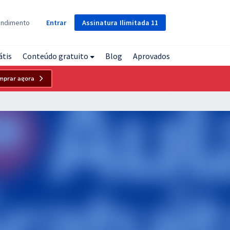
Assinatura
Ilimitada
11
endimento
Entrar
átis
Conteúdo gratuito
Blog
Aprovados
mprar agora