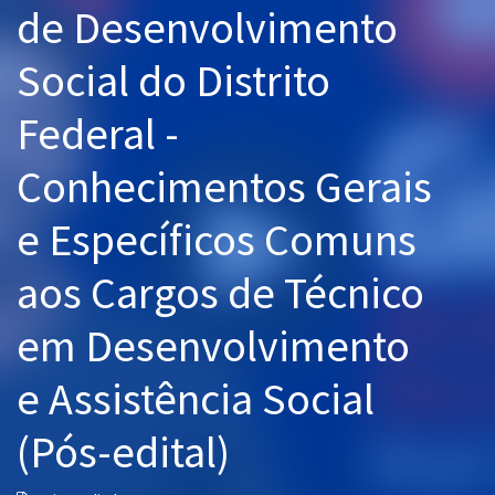
de Desenvolvimento
Pós
Social do Distrito
Graduação
Federal -
OAB
Conhecimentos Gerais
Mentorias
e Específicos Comuns
Questões grátis
Conteúdo gratuito
aos Cargos de Técnico
Blog
em Desenvolvimento
Aprovados
e Assistência Social
Atendimento
(Pós-edital)