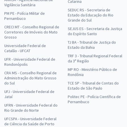
Catarina
Vigilância Sanitária
SEDUC RS - Secretaria de
PM PE - Polícia Militar de
Estado da Educação do Rio
Pernambuco
Grande do Sul
CRECI MT - Conselho Regional de
SEJUS ES - Secretaria da Justiça
Corretores de Imóveis do Mato
do Espírito Santo
Grosso
TJ BA - Tribunal de Justiça do
Universidade Federal de
Estado da Bahia
Catalão - UFCAT
TRF 3 - Tribunal Regional Federal
UFR - Universidade Federal de
da 3ª Região
Rondonópolis
MP RO - Ministério Público de
CRA MS - Conselho Regional de
Rondônia
Administração do Mato Grosso
do Sul
TCE SP - Tribunal de Contas do
Estado de São Paulo
UFJ - Universidade Federal de
Jataí
Politec PE - Polícia Científica de
Pernambuco
UFRN - Universidade Federal do
Rio Grande do Norte
UFCSPA - Universidade Federal
de Ciência da Saúde de Porto