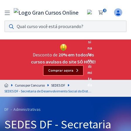
0
Assinatura Ilimitada 11
Acesso a todos os cursos. Teste grátis por 7 dias!
Assinatura OAB Até Passar
Acesso ilimitado a toda preparação para o Exame da
Desconto de
20% em todos os
Ordem, até você passar!
cursos avulsos do site SÓ HOJE!
Comprar agora
Residências Multiprofissionais
Preparação completa e intensiva para as principais
Cursos por Concurso
SEDES DF
residências em saúde do Brasil
SEDES DF - Secretaria de Desenvolvimento Social do Distrito Federal - Conhecimentos Gerais e Específicos Comuns aos Cargos de Técnico em Desenvolvimento e Assistência Social (Pós-edital)
Concursos
DF - Administrativas
Assinatura Ilimitada
SEDES DF - Secretaria
Cursos 20% OFF