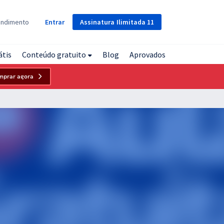
Assinatura
Ilimitada
11
endimento
Entrar
átis
Conteúdo gratuito
Blog
Aprovados
mprar agora