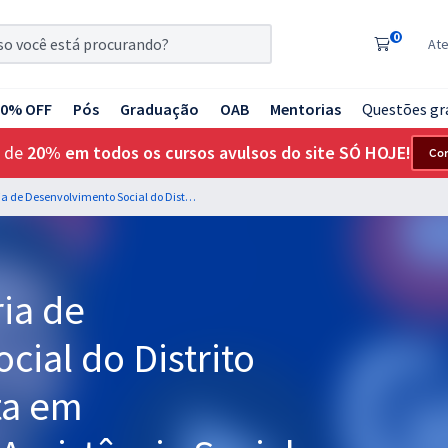
0
At
20% OFF
Pós
Graduação
OAB
Mentorias
Questões gr
 de
20% em todos os cursos avulsos do site SÓ HOJE!
Co
SEDES DF - Secretaria de Desenvolvimento Social do Distrito Federal - Especialista em Desenvolvimento e Assistência Social (EDAS) - Especialidade: Ciências Contábeis (Cargo 401) - Pós-edital
ia de
ial do Distrito
sta em