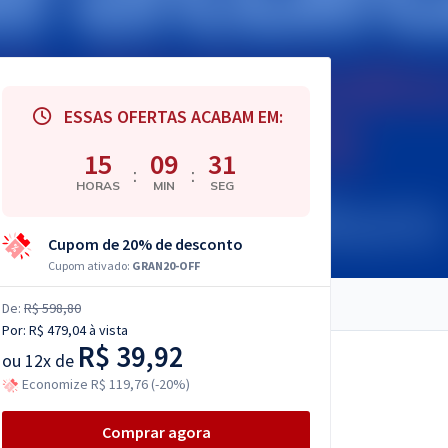
ESSAS OFERTAS ACABAM EM:
15
09
30
:
:
HORAS
MIN
SEG
Cupom de 20% de desconto
Cupom ativado:
GRAN20-OFF
De:
R$ 598,80
Por:
R$ 479,04
à vista
R$ 39,92
ou
12x de
Economize R$ 119,76 (-20%)
Comprar agora