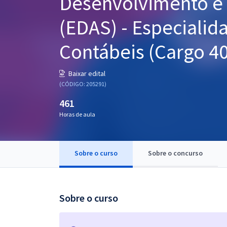
Desenvolvimento e A
Pós
(EDAS) - Especialid
Graduação
Contábeis (Cargo 40
OAB
Baixar edital
Mentorias
(CÓDIGO: 205291)
461
Questões grátis
Horas de aula
Conteúdo gratuito
Blog
Sobre o curso
Sobre o concurso
Aprovados
Atendimento
Sobre o curso