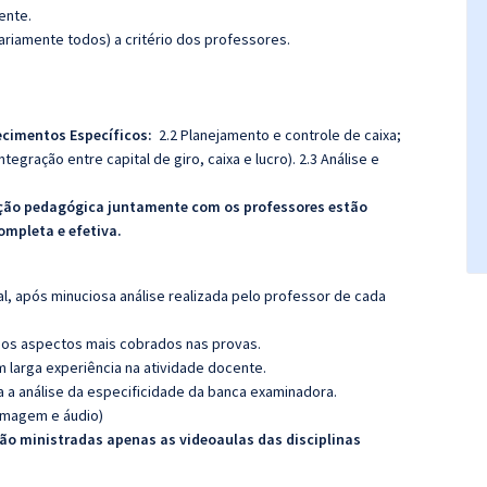
ente.
riamente todos) a critério dos professores.
hecimentos Específicos:
2.2 Planejamento e controle de caixa;
ntegração entre capital de giro, caixa e lucro). 2.3 Análise e
nação pedagógica juntamente com os professores estão
mpleta e efetiva.
l, após minuciosa análise realizada pelo professor de cada
os aspectos mais cobrados nas provas.
m larga experiência na atividade docente.
ra a análise da especificidade da banca examinadora.
(imagem e áudio)
erão ministradas apenas as videoaulas das disciplinas