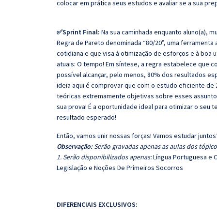
colocar em prática seus estudos e avaliar se a sua pr
✅Sprint Final:
Na sua caminhada enquanto aluno(a), mu
Regra de Pareto denominada “80/20”, uma ferramenta ana
cotidiana e que visa à otimização de esforços e à boa 
atuais: O tempo! Em síntese, a regra estabelece que
possível alcançar, pelo menos, 80% dos resultados es
ideia aqui é comprovar que com o estudo eficiente de 
teóricas extremamente objetivas sobre esses assunto
sua prova! É a oportunidade ideal para otimizar o seu 
resultado esperado!
Então, vamos unir nossas forças! Vamos estudar juntos
Observação:
Serão gravadas apenas as aulas dos tópicos
1. Serão disponibilizados apenas:
Língua Portuguesa e C
Legislação e Noções De Primeiros Socorros
DIFERENCIAIS EXCLUSIVOS: