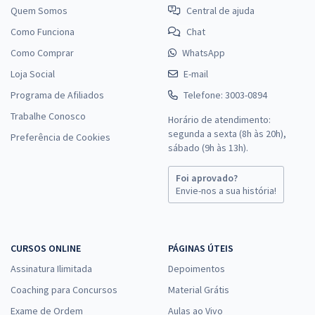
Quem Somos
Central de ajuda
Como Funciona
Chat
Como Comprar
WhatsApp
Loja Social
E-mail
Programa de Afiliados
Telefone: 3003-0894
Trabalhe Conosco
Horário de atendimento:
segunda a sexta (8h às 20h),
Preferência de Cookies
sábado (9h às 13h).
Foi aprovado?
Envie-nos a sua história!
CURSOS ONLINE
PÁGINAS ÚTEIS
Assinatura Ilimitada
Depoimentos
Coaching para Concursos
Material Grátis
Exame de Ordem
Aulas ao Vivo