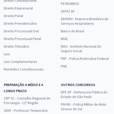
Direito Constitucional
PETROBRAS
Direito Empresarial
SEFAZ DF
Direito Penal
EBSERH - Empresa Brasileira de
Direito Previdenciário
Serviços Hospitalares
Direito Processual Civil
Banco do Brasil
Direito Processual Penal
IBGE
Direito Tributário
INSS - Instituto Nacional do
Seguro Social
Leis
PRF - Polícia Rodoviária Federal
Leis Complementares
PND
Remédios Constitucionais
PREPARAÇÃO A MÉDIO E A
OUTROS CONCURSOS
LONGO PRAZO
DPE SP - Defensoria Pública do
Estado de São Paulo
CRP SC - Conselho Regional de
Psicologia - 12ª Região
PM MS - Polícia Militar de Mato
Grosso do Sul
SEDF - Professor Temporário