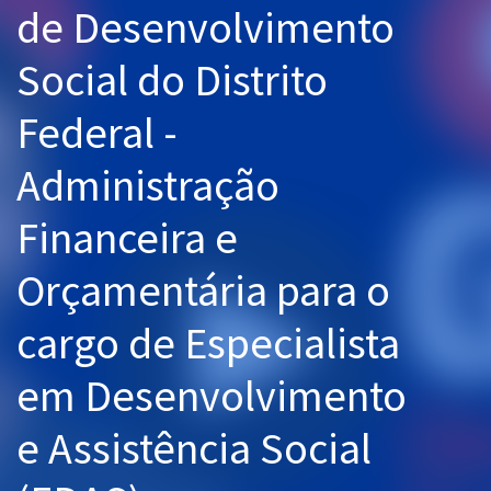
de Desenvolvimento
Pós
Social do Distrito
Graduação
Federal -
OAB
Administração
Mentorias
Financeira e
Questões grátis
Conteúdo gratuito
Orçamentária para o
Blog
cargo de Especialista
Aprovados
em Desenvolvimento
Atendimento
e Assistência Social