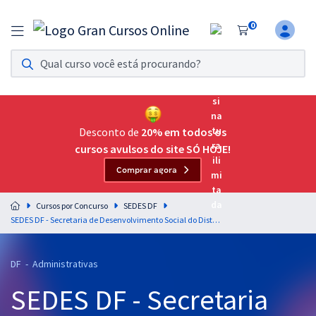
0
Assinatura Ilimitada 11
Acesso a todos os cursos. Teste grátis por 7 dias!
Assinatura OAB Até Passar
Acesso ilimitado a toda preparação para o Exame da
Desconto de
20% em todos os
Ordem, até você passar!
cursos avulsos do site SÓ HOJE!
Comprar agora
Residências Multiprofissionais
Preparação completa e intensiva para as principais
Cursos por Concurso
SEDES DF
residências em saúde do Brasil
SEDES DF - Secretaria de Desenvolvimento Social do Distrito Federal - Administração Financeira e Orçamentária para o cargo de Especialista em Desenvolvimento e Assistência Social (EDAS) - Especialidade: Administração (Cargo 400) - Pós-Edital
Concursos
DF - Administrativas
Assinatura Ilimitada
SEDES DF - Secretaria
Cursos 20% OFF