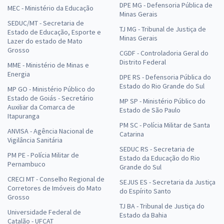
DPE MG - Defensoria Pública de
MEC - Ministério da Educação
Minas Gerais
SEDUC/MT - Secretaria de
TJ MG - Tribunal de Justiça de
Estado de Educação, Esporte e
Minas Gerais
Lazer do estado de Mato
Grosso
CGDF - Controladoria Geral do
Distrito Federal
MME - Ministério de Minas e
Energia
DPE RS - Defensoria Pública do
Estado do Rio Grande do Sul
MP GO - Ministério Público do
Estado de Goiás - Secretário
MP SP - Ministério Público do
Auxiliar da Comarca de
Estado de São Paulo
Itapuranga
PM SC - Polícia Militar de Santa
ANVISA - Agência Nacional de
Catarina
Vigilância Sanitária
SEDUC RS - Secretaria de
PM PE - Polícia Militar de
Estado da Educação do Rio
Pernambuco
Grande do Sul
CRECI MT - Conselho Regional de
SEJUS ES - Secretaria da Justiça
Corretores de Imóveis do Mato
do Espírito Santo
Grosso
TJ BA - Tribunal de Justiça do
Universidade Federal de
Estado da Bahia
Catalão - UFCAT