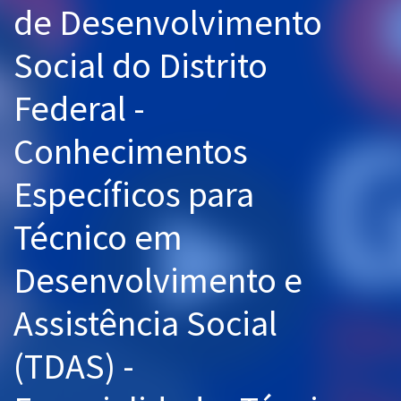
de Desenvolvimento
Pós
Social do Distrito
Graduação
Federal -
OAB
Conhecimentos
Mentorias
Específicos para
Questões grátis
Conteúdo gratuito
Técnico em
Blog
Desenvolvimento e
Aprovados
Assistência Social
Atendimento
(TDAS) -