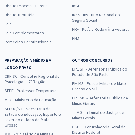
Direito Processual Penal
IBGE
Direito Tributário
INSS - Instituto Nacional do
Seguro Social
Leis
PRF - Polícia Rodoviária Federal
Leis Complementares
PND
Remédios Constitucionais
PREPARAÇÃO A MÉDIO E A
OUTROS CONCURSOS
LONGO PRAZO
DPE SP - Defensoria Pública do
Estado de São Paulo
CRP SC - Conselho Regional de
Psicologia - 12ª Região
PM MS - Polícia Militar de Mato
Grosso do Sul
SEDF - Professor Temporário
DPE MG - Defensoria Pública de
MEC - Ministério da Educação
Minas Gerais
SEDUC/MT - Secretaria de
TJ MG - Tribunal de Justiça de
Estado de Educação, Esporte e
Minas Gerais
Lazer do estado de Mato
Grosso
CGDF - Controladoria Geral do
Distrito Federal
MME - Ministério de Minas e