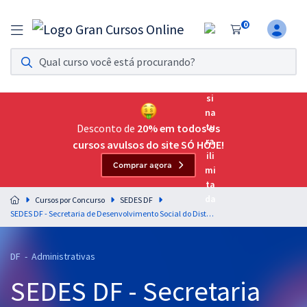
0
Assinatura Ilimitada 11
Acesso a todos os cursos. Teste grátis por 7 dias!
Assinatura OAB Até Passar
Acesso ilimitado a toda preparação para o Exame da
Desconto de
20% em todos os
Ordem, até você passar!
cursos avulsos do site SÓ HOJE!
Comprar agora
Residências Multiprofissionais
Preparação completa e intensiva para as principais
Cursos por Concurso
SEDES DF
residências em saúde do Brasil
SEDES DF - Secretaria de Desenvolvimento Social do Distrito Federal - Conhecimentos Específicos para Técnico em Desenvolvimento e Assistência Social (TDAS) - Especialidade: Técnico Administrativo (Cargo 202) - (Pós-edital)
Concursos
DF - Administrativas
Assinatura Ilimitada
SEDES DF - Secretaria
Cursos 20% OFF