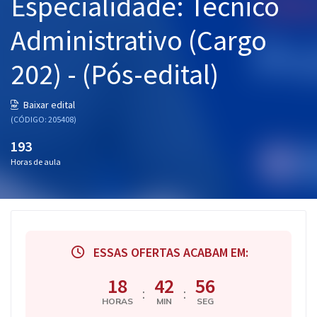
Especialidade: Técnico
Administrativo (Cargo
202) - (Pós-edital)
Baixar edital
(CÓDIGO: 205408)
193
Horas de aula
ESSAS OFERTAS ACABAM EM:
18
42
56
:
:
HORAS
MIN
SEG