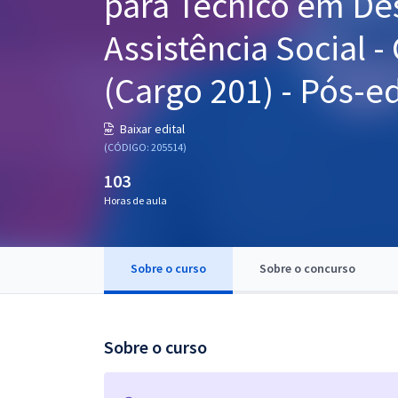
para Técnico em De
Pós
Assistência Social -
Graduação
(Cargo 201) - Pós-ed
OAB
Baixar edital
Mentorias
(CÓDIGO: 205514)
103
Questões grátis
Horas de aula
Conteúdo gratuito
Blog
Sobre o curso
Sobre o concurso
Aprovados
Atendimento
Sobre o curso