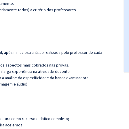
damente.
riamente todos) a critério dos professores.
l, após minuciosa análise realizada pelo professor de cada
os aspectos mais cobrados nas provas.
m larga experiência na atividade docente.
ra a análise da especificidade da banca examinadora.
(imagem e áudio)
leitura como recurso didático completo;
ira acelerada.