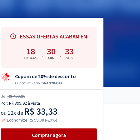
ESSAS OFERTAS ACABAM EM:
18
30
32
:
:
HORAS
MIN
SEG
Cupom de 20% de desconto
Cupom ativado:
GRAN20-OFF
De:
R$ 499,90
Por:
R$ 399,92
à vista
R$ 33,33
ou
12x de
Economize R$ 99,98 (-20%)
Comprar agora