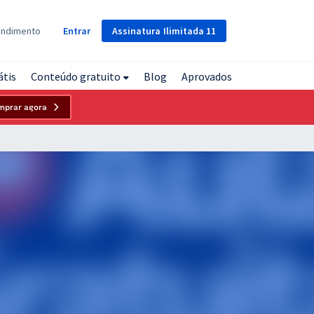
Assinatura
Ilimitada
11
endimento
Entrar
átis
Conteúdo gratuito
Blog
Aprovados
mprar agora