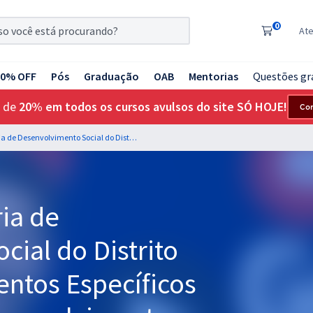
0
At
20% OFF
Pós
Graduação
OAB
Mentorias
Questões gr
 de
20% em todos os cursos avulsos do site SÓ HOJE!
Co
SEDES DF - Secretaria de Desenvolvimento Social do Distrito Federal - Conhecimentos Específicos para Técnico em Desenvolvimento e Assistência Social - Cuidador Social (Cargo 201) - Pós-edital
ia de
ial do Distrito
entos Específicos