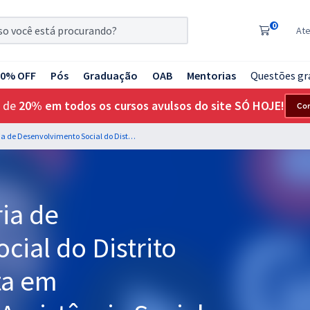
0
At
20% OFF
Pós
Graduação
OAB
Mentorias
Questões gr
 de
20% em todos os cursos avulsos do site SÓ HOJE!
Co
SEDES DF - Secretaria de Desenvolvimento Social do Distrito Federal - Especialista em Desenvolvimento e Assistência Social (EDAS) - Especialidade: Educador Social (Cargo 405) - Pós-edital
ia de
ial do Distrito
sta em