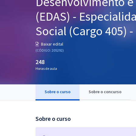
Desenvolvimento e A
Pós
(EDAS) - Especialid
Graduação
Social (Cargo 405) -
OAB
Baixar edital
Mentorias
(CÓDIGO: 205292)
248
Questões grátis
Horas de aula
Conteúdo gratuito
Blog
Sobre o curso
Sobre o concurso
Aprovados
Atendimento
Sobre o curso