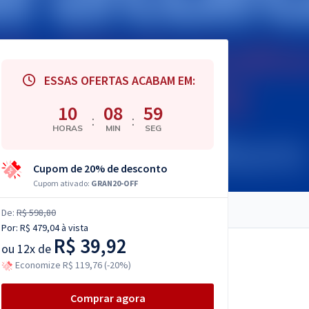
ESSAS OFERTAS ACABAM EM:
10
08
58
:
:
HORAS
MIN
SEG
Cupom de 20% de desconto
Cupom ativado:
GRAN20-OFF
De:
R$ 598,80
Por:
R$ 479,04
à vista
R$ 39,92
ou
12x de
Economize R$ 119,76 (-20%)
Comprar agora