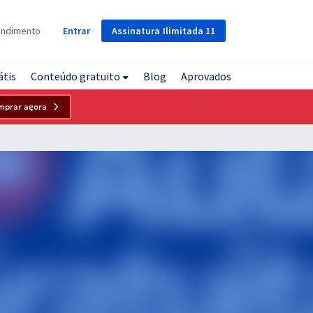
Assinatura
Ilimitada
11
endimento
Entrar
átis
Conteúdo gratuito
Blog
Aprovados
mprar agora