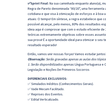
✅Sprint Final:
Na sua caminhada enquanto aluno(a), mu
Regra de Pareto denominada “80/20”, uma ferramenta ana
cotidiana e que visa à otimização de esforços e à boa 
atuais: O tempo! Em síntese, a regra estabelece que
possível alcançar, pelo menos, 80% dos resultados es
ideia aqui é comprovar que com o estudo eficiente de 
teóricas extremamente objetivas sobre esses assunto
sua prova! É a oportunidade ideal para otimizar o seu 
resultado esperado!
Então, vamos unir nossas forças! Vamos estudar juntos
Observação:
Serão gravadas apenas as aulas dos tópicos
1. Serão disponibilizados apenas:
Língua Portuguesa e C
Legislação e Noções De Primeiros Socorros
DIFERENCIAIS EXCLUSIVOS:
✅ Simulados Inéditos (Conhecimentos Gerais).
✅ Vade Mecum Facilitado.
✅ Reprises dos Eventos.
✅ Edital Verticalizado.