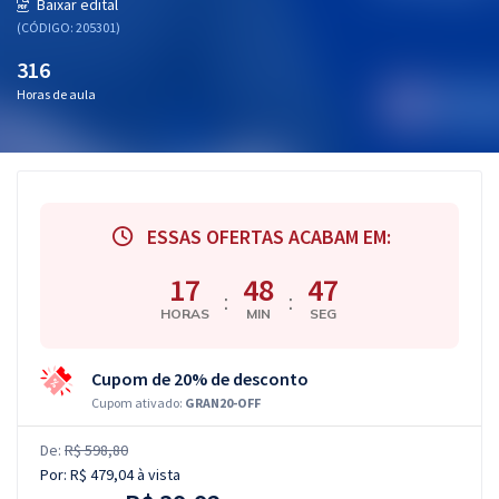
Baixar edital
(CÓDIGO: 205301)
316
Horas de aula
ESSAS OFERTAS ACABAM EM:
17
48
46
:
:
HORAS
MIN
SEG
Cupom de 20% de desconto
Cupom ativado:
GRAN20-OFF
De:
R$ 598,80
Por:
R$ 479,04
à vista