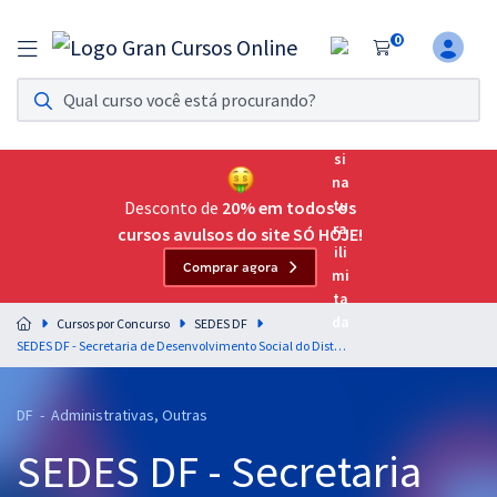
0
Assinatura Ilimitada 11
Acesso a todos os cursos. Teste grátis por 7 dias!
Assinatura OAB Até Passar
Acesso ilimitado a toda preparação para o Exame da
Desconto de
20% em todos os
Ordem, até você passar!
cursos avulsos do site SÓ HOJE!
Comprar agora
Residências Multiprofissionais
Preparação completa e intensiva para as principais
Cursos por Concurso
SEDES DF
residências em saúde do Brasil
SEDES DF - Secretaria de Desenvolvimento Social do Distrito Federal - Especialista em Desenvolvimento e Assistência Social (EDAS) - Especialidade: Estatística (Cargo 406) (Pós-Edital)
Concursos
DF - Administrativas, Outras
Assinatura Ilimitada
SEDES DF - Secretaria
Cursos 20% OFF