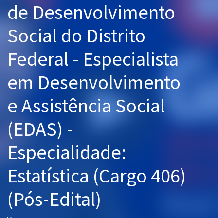
de Desenvolvimento
Pós
Social do Distrito
Graduação
Federal - Especialista
OAB
em Desenvolvimento
Mentorias
e Assistência Social
Questões grátis
Conteúdo gratuito
(EDAS) -
Blog
Especialidade:
Aprovados
Estatística (Cargo 406)
Atendimento
(Pós-Edital)