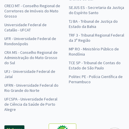
CRECI MT - Conselho Regional de
SEJUS ES - Secretaria da Justiça
Corretores de Imóveis do Mato
do Espírito Santo
Grosso
TJ BA - Tribunal de Justiça do
Universidade Federal de
Estado da Bahia
Catalão - UFCAT
TRF 3 - Tribunal Regional Federal
UFR - Universidade Federal de
da 3ª Região
Rondonópolis
MP RO - Ministério Público de
CRA MS - Conselho Regional de
Rondônia
Administração do Mato Grosso
do Sul
TCE SP - Tribunal de Contas do
Estado de São Paulo
UFJ - Universidade Federal de
Jataí
Politec PE - Polícia Científica de
Pernambuco
UFRN - Universidade Federal do
Rio Grande do Norte
UFCSPA - Universidade Federal
de Ciência da Saúde de Porto
Alegre