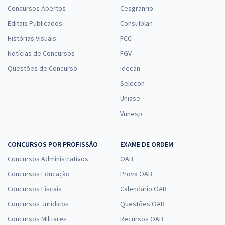
Concursos Abertos
Cesgranrio
Editais Publicados
Consulplan
Histórias Visuais
FCC
Notícias de Concursos
FGV
Questões de Concurso
Idecan
Selecon
Uniase
Vunesp
CONCURSOS POR PROFISSÃO
EXAME DE ORDEM
Concursos Administrativos
OAB
Concursos Educação
Prova OAB
Concursos Fiscais
Calendário OAB
Concursos Jurídicos
Questões OAB
Concursos Militares
Recursos OAB