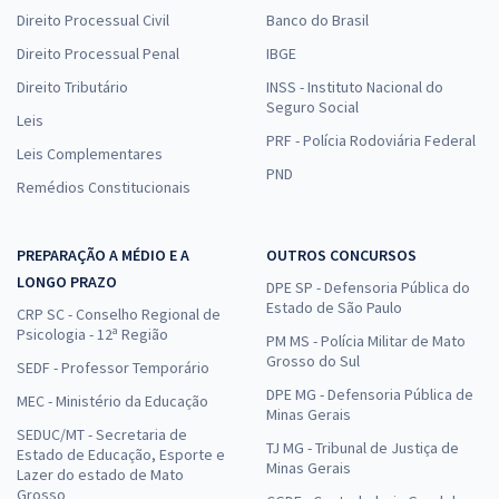
Direito Processual Civil
Banco do Brasil
Direito Processual Penal
IBGE
Direito Tributário
INSS - Instituto Nacional do
Seguro Social
Leis
PRF - Polícia Rodoviária Federal
Leis Complementares
PND
Remédios Constitucionais
PREPARAÇÃO A MÉDIO E A
OUTROS CONCURSOS
LONGO PRAZO
DPE SP - Defensoria Pública do
Estado de São Paulo
CRP SC - Conselho Regional de
Psicologia - 12ª Região
PM MS - Polícia Militar de Mato
Grosso do Sul
SEDF - Professor Temporário
DPE MG - Defensoria Pública de
MEC - Ministério da Educação
Minas Gerais
SEDUC/MT - Secretaria de
TJ MG - Tribunal de Justiça de
Estado de Educação, Esporte e
Minas Gerais
Lazer do estado de Mato
Grosso