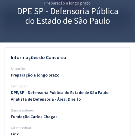
Preparação a longo prazo
Pós
DPE SP - Defensoria Pública
Graduação
do Estado de São Paulo
OAB
Mentorias
Informações do Concurso
Questões grátis
Situação
Conteúdo gratuito
Preparação a longo prazo
Instituição
Blog
DPE/SP - Defensoria Pública do Estado de São Paulo -
Aprovados
Analista de Defensoria - Área: Direito
Banca anterior
Atendimento
Fundação Carlos Chagas
Último edital
Link