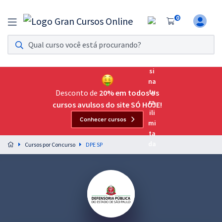
0
Assinatura Ilimitada 11
Acesso a todos os cursos. Teste grátis por 7 dias!
Assinatura OAB Até Passar
Acesso ilimitado a toda preparação para o Exame da
Desconto de
20% em todos os
Ordem, até você passar!
cursos avulsos do site SÓ HOJE!
Conhecer cursos
Residências Multiprofissionais
Preparação completa e intensiva para as principais
Cursos por Concurso
DPE SP
residências em saúde do Brasil
Concursos
Assinatura Ilimitada
Cursos 20% OFF