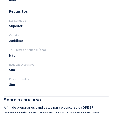
Requisitos
Escolaridade
Superior
Carreira
Jurídicas
TAF (Teste de Aptidão Física)
Não
Redação Discursiva
Sim
Prova de títulos
Sim
Sobre o concurso
A fim de preparar os candidatos para o concurso da DPE SP -