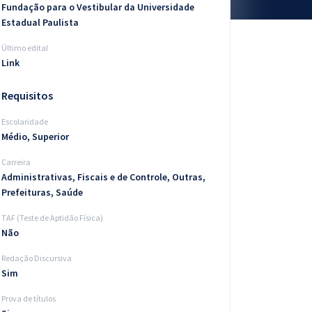
Fundação para o Vestibular da Universidade
Estadual Paulista
Último edital
Link
Requisitos
Escolaridade
Médio, Superior
Carreira
Administrativas, Fiscais e de Controle, Outras,
Prefeituras, Saúde
TAF (Teste de Aptidão Física)
Não
Redação Discursiva
Sim
Prova de títulos