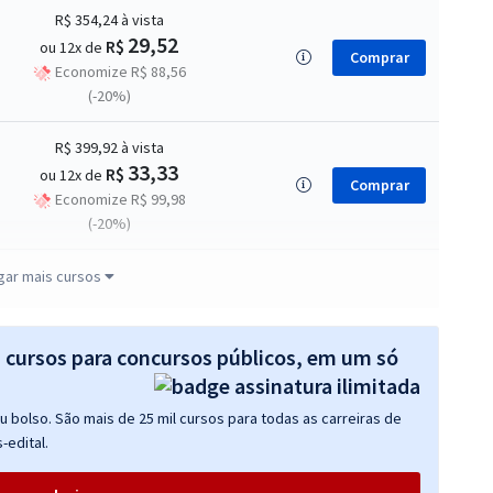
R$ 354,24
à vista
29,52
R$
ou 12x de
Comprar
Economize R$ 88,56
(-20%)
R$ 399,92
à vista
33,33
R$
ou 12x de
Comprar
Economize R$ 99,98
(-20%)
R$ 399,92
à vista
gar mais cursos
33,33
R$
ou 12x de
Comprar
Economize R$ 99,98
(-20%)
s cursos para concursos públicos, em um só
R$ 399,92
à vista
 bolso. São mais de 25 mil cursos para todas as carreiras de
33,33
R$
ou 12x de
Comprar
-edital.
Economize R$ 99,98
(-20%)