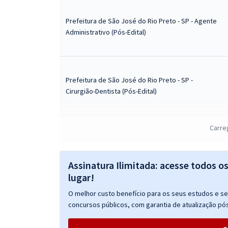
Prefeitura de São José do Rio Preto - SP - Agente
Administrativo (Pós-Edital)
Prefeitura de São José do Rio Preto - SP -
Cirurgião-Dentista (Pós-Edital)
Carre
Prefeitura de São José do Rio Preto - SP -
Farmacêutico (Pós-edital)
Assinatura Ilimitada: acesse todos o
lugar!
O melhor custo benefício para os seus estudos e seu
Prefeitura de São José do Rio Preto - SP -
concursos públicos, com garantia de atualização pós
Biomédico (Pós-edital)