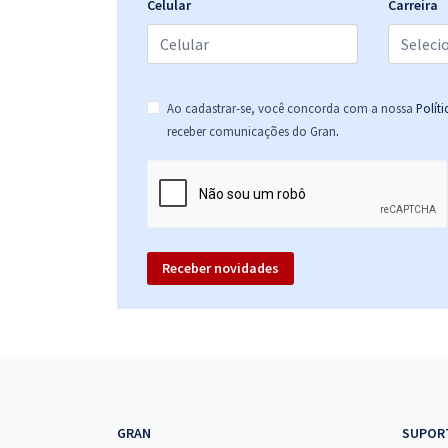
Celular
Carreira
Prefeitura de São José do Rio Preto - SP -
Conhecimentos Específicos para o Cargo de
Técnico em Enfermagem (Pós-Edital)
Ao cadastrar-se, você concorda com a nossa
Polít
.
receber comunicações do Gran
Prefeitura de São José do Rio Preto - SP - Agente
Fiscal de Posturas (Pós-Edital)
Receber novidades
GRAN
SUPOR