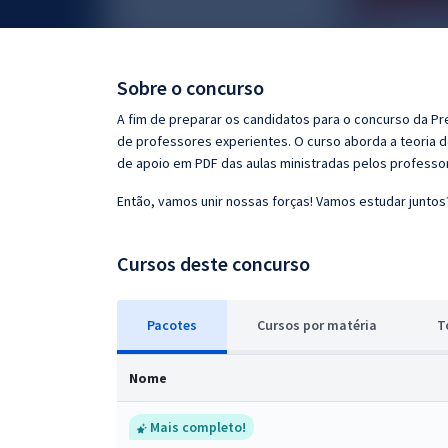
Pós
Graduação
Sobre o concurso
OAB
A fim de preparar os candidatos para o concurso da Pr
de professores experientes. O curso aborda a teoria d
Mentorias
de apoio em PDF das aulas ministradas pelos professo
Então, vamos unir nossas forças! Vamos estudar juntos
Questões grátis
Conteúdo gratuito
Cursos deste concurso
Blog
Pacotes
Cursos
p
or matéria
T
Aprovados
Nome
Atendimento
Mais completo!