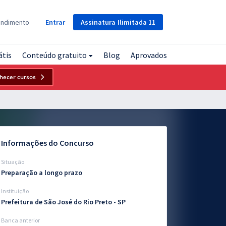
Assinatura
Ilimitada
11
endimento
Entrar
átis
Conteúdo gratuito
Blog
Aprovados
hecer cursos
Informações do Concurso
Situação
Preparação a longo prazo
Instituição
Prefeitura de São José do Rio Preto - SP
Banca anterior