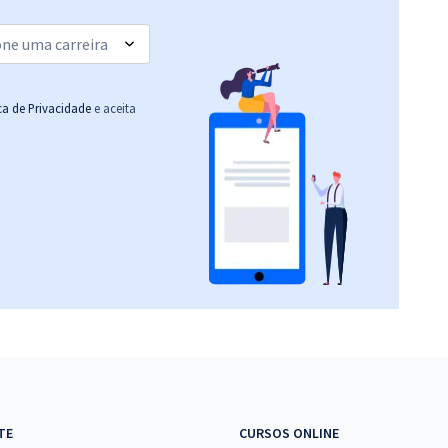
(-20%)
R$ 306,24
à vista
25,52
R$
ou 12x de
Comprar
Economize R$ 76,56
ica de Privacidade
e aceita
(-20%)
R$ 399,92
à vista
33,33
R$
ou 12x de
Comprar
Economize R$ 99,98
(-20%)
TE
CURSOS ONLINE