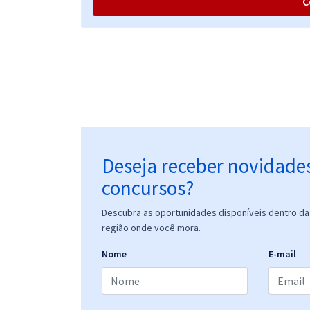
C
Prefeitura de São José do Rio Preto - SP -
Fisioterapeuta (Pós-edital)
Prefeitura de São José do Rio Preto - SP -
Enfermeiro (Pós-edital)
Deseja receber novidade
concursos?
Prefeitura de São José do Rio Preto - SP - Técnico
Descubra as oportunidades disponíveis dentro da 
em Enfermagem (Pós-Edital)
região onde você mora.
Nome
E-mail
Prefeitura de São José do Rio Preto - SP -
Conhecimentos Específicos para o Cargo de
Enfermeiro (Pós-edital)