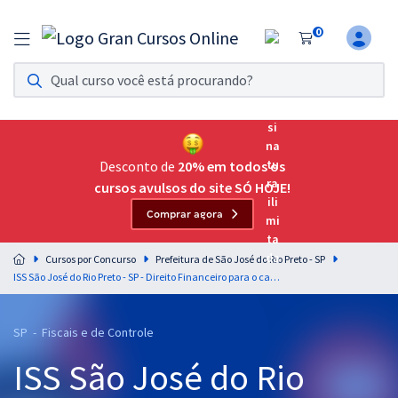
0
Assinatura Ilimitada 11
Acesso a todos os cursos. Teste grátis por 7 dias!
Assinatura OAB Até Passar
Acesso ilimitado a toda preparação para o Exame da
Desconto de
20% em todos os
Ordem, até você passar!
cursos avulsos do site SÓ HOJE!
Comprar agora
Residências Multiprofissionais
Preparação completa e intensiva para as principais
Cursos por Concurso
Prefeitura de São José do Rio Preto - SP
residências em saúde do Brasil
ISS São José do Rio Preto - SP - Direito Financeiro para o cargo de Auditor Fiscal Tributário Municipal - Professor Anderson Ferreira & Manuel Piñon
Concursos
SP - Fiscais e de Controle
Assinatura Ilimitada
ISS São José do Rio
Cursos 20% OFF