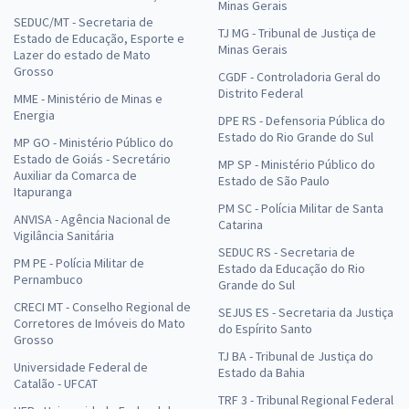
Minas Gerais
SEDUC/MT - Secretaria de
TJ MG - Tribunal de Justiça de
Estado de Educação, Esporte e
Minas Gerais
Lazer do estado de Mato
Grosso
CGDF - Controladoria Geral do
Distrito Federal
MME - Ministério de Minas e
Energia
DPE RS - Defensoria Pública do
Estado do Rio Grande do Sul
MP GO - Ministério Público do
Estado de Goiás - Secretário
MP SP - Ministério Público do
Auxiliar da Comarca de
Estado de São Paulo
Itapuranga
PM SC - Polícia Militar de Santa
ANVISA - Agência Nacional de
Catarina
Vigilância Sanitária
SEDUC RS - Secretaria de
PM PE - Polícia Militar de
Estado da Educação do Rio
Pernambuco
Grande do Sul
CRECI MT - Conselho Regional de
SEJUS ES - Secretaria da Justiça
Corretores de Imóveis do Mato
do Espírito Santo
Grosso
TJ BA - Tribunal de Justiça do
Universidade Federal de
Estado da Bahia
Catalão - UFCAT
TRF 3 - Tribunal Regional Federal