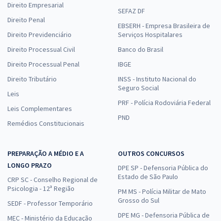
Direito Empresarial
SEFAZ DF
Direito Penal
EBSERH - Empresa Brasileira de
Direito Previdenciário
Serviços Hospitalares
Direito Processual Civil
Banco do Brasil
Direito Processual Penal
IBGE
Direito Tributário
INSS - Instituto Nacional do
Seguro Social
Leis
PRF - Polícia Rodoviária Federal
Leis Complementares
PND
Remédios Constitucionais
PREPARAÇÃO A MÉDIO E A
OUTROS CONCURSOS
LONGO PRAZO
DPE SP - Defensoria Pública do
Estado de São Paulo
CRP SC - Conselho Regional de
Psicologia - 12ª Região
PM MS - Polícia Militar de Mato
Grosso do Sul
SEDF - Professor Temporário
DPE MG - Defensoria Pública de
MEC - Ministério da Educação