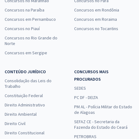
Concursos no Maranhão
Concursos no Pará
Concursos na Paraíba
Concursos em Rondônia
Concursos em Pernambuco
Concursos em Roraima
Concursos no Piauí
Concursos no Tocantins
Concursos no Rio Grande do
Norte
Concursos em Sergipe
CONTEÚDO JURÍDICO
CONCURSOS MAIS
PROCURADOS
Consolidação das Leis do
Trabalho
SEDES
Constituição Federal
PC DF - DELTA
Direito Administrativo
PM AL - Polícia Militar do Estado
de Alagoas
Direito Ambiental
SEFAZ CE - Secretaria da
Direito Civil
Fazenda do Estado do Ceará
Direito Constitucional
PETROBRAS