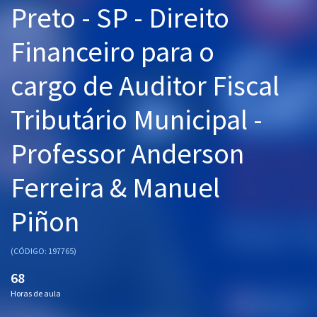
Preto - SP - Direito
Pós
Financeiro para o
Graduação
cargo de Auditor Fiscal
OAB
Tributário Municipal -
Mentorias
Professor Anderson
Questões grátis
Conteúdo gratuito
Ferreira & Manuel
Blog
Piñon
Aprovados
(CÓDIGO: 197765)
Atendimento
68
Horas de aula